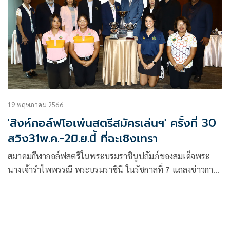
และให้สิทธิ์แชมป์ระดับอาชีพ และแชมป์สมัครเล่นเข้าเล่น
รายการใหญ่ เอเชียน มิกซ์ ไทยแลนด์ ซีรี่ส์ 2025 ที่เปิดโอกาสให้
นักกอล์ฟชายและหญิงได้ปะทะฝีมือเล่นในสนามเดียวกัน ชิงเงิน
รางวัลรวมรายการละ 5 ล้านบาท
19 พฤษภาคม 2566
'สิงห์กอล์ฟโอเพ่นสตรีสมัครเล่นฯ' ครั้งที่ 30
สวิง31พ.ค.-2มิ.ย.นี้ ที่ฉะเชิงเทรา
สมาคมกีฬากอล์ฟสตรีในพระบรมราชินูปถัมภ์ของสมเด็จพระ
นางเจ้ารําไพพรรณี พระบรมราชินี ในรัชกาลที่ 7 แถลงข่าวการ
จัดการแข่งขันกอล์ฟรายการ “สิงห์กอล์ฟโอเพ่นสตรีสมัครเล่น
แห่งประเทศไทย ครั้งที่ 30” ขึ้นในวันศุกร์ที่ 19 พฤษภาคม
2566 ณ โรงแรมศิวาเทล กรุงเทพ ถนนวิทยุ