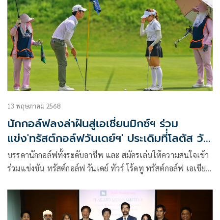
ใหม่ประจำปี 2026 เพื่อเฟ้นหา 28 นักกอล์ฟ จาก 7 สนามคัด
เลือก ร่วมออกรอบและท่องเที่ยวสำรวจมหานคร 8 มิติ เมืองฉงชิ่ง
สาธารณรัฐประชาชนจีน ในช่วงปลายปี
13 พฤษภาคม 2568
นักกอล์ฟลงล่าฝันสู่เอเชี่ยนมิกซ์ฯ ร่วม
แข่ง'ทรัสต์กอล์ฟวันเดย์ฯ' ประเดิมที่่โลตัส วัล
เลย์ฯ
บรรดานักกอล์ฟทั้งระดับอาชีพ และ สมัครเล่นให้ความสนใจเข้า
ร่วมแข่งขัน ทรัสต์กอล์ฟ วันเดย์ ทัวร์ โร้ดทู ทรัสต์กอล์ฟ เอเชียน
มิกซ์ 2025 สนามที่ 1 วันที่ 14 พฤษภาคม และ สนามที่ 2 วันที่
15 พฤษภาคมนี้ เต็มโควต้า ทั้งสองสนามเล่นกันที่ โลตัส วัลเลย์
กอล์ฟ รีสอร์ท จ.ฉะเชิงเทรา ชิงเงินรางวัลรายการละ 3 แสนบาท