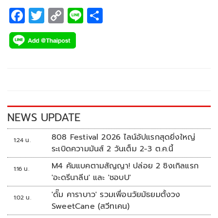
F
T
C
Li
S
ac
wi
o
n
h
e
tt
p
e
ar
b
er
y
e
o
Li
o
n
k
k
NEWS UPDATE
808 Festival 2026 ไลน์อัปแรกสุดยิ่งใหญ่
1:24 น.
ระเบิดความมันส์ 2 วันเต็ม 2-3 ต.ค.นี้
M4 คัมแบคตามสัญญา! ปล่อย 2 ซิงเกิลแรก
1:16 น.
'อะดรีนาลีน' และ 'ชอบU'
'ดั๊ม คาราบาว' รวมเพื่อนวัยมัธยมตั้งวง
1:02 น.
SweetCane (สวีทเคน)