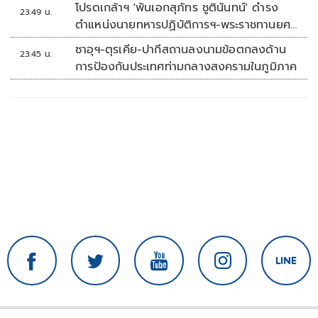
โปรดเกล้าฯ 'พันเอกสุภัทร ชูตินันทน์' ดำรง
23:49 น.
ตำแหน่งนายทหารปฏิบัติการฯ-พระราชทานยศ
'พลตรี'
ซาอุฯ-ตุรเคีย-ปากีสถานลงนามข้อตกลงด้าน
23:45 น.
การป้องกันประเทศท่ามกลางสงครามในภูมิภาค