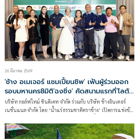
26 มีนาคม 2569
'ช้าง อเมเจอร์ แชมเปี้ยนชิพ' เฟ้นผู้ร่วมออก
รอบมหานคร8มิติ'ฉงชิ่ง' คัดสนามแรกที่'โลตัส
วัลเล่ย์ฯ'
บริษัท กอล์ฟไทม์ ซินดิเคท จำกัด ร่วมกับ บริษัท ช้างอินเตอร์
เนชั่นแนล จำกัด โดย ‘น้ำแร่ธรรมชาติตราช้าง’ เปิดการแข่งขัน
กอล์ฟสมัครเล่นรายการ ช้าง อเมเจอร์ แชมเปี้ยนชิพ 2026 พรี
เซนเต็ดบาย อีเอส คอนสตรัคชั่น (Chang Amateur
Championship 2025 Presented by ES Construction) ฤดูกาล