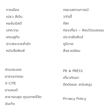
การเมือง
กรองสถานการณ์
เปลว สีเงิน
วาไรตี้
คอลัมนิสต์
กีฬา
บทความ
ท่องเที่ยว – ศิลปวัฒนธรรม
เศรษฐกิจ
ประชาสัมพันธ์
ข่าวพระราชสำนัก
ภูมิภาค
หนังสือพิมพ์
สิ่งแวดล้อม
ต่างประเทศ
PR & PRESS
อาชญากรรม
เกี่ยวกับเรา
X-CITE
ติดต่อและ สนับสนุน
ยานยนต์
สาธารณสุข-คุณภาพชีวิต
Privacy Policy
บันเทิง