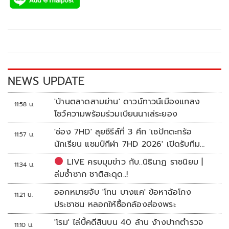
e
tt
p
e
ar
b
er
y
e
o
Li
o
n
k
k
NEWS UPDATE
'บ้านตลาดสามย่าน' ดาวน์ทาวน์เมืองแกลง
11:58 น.
โชว์ความพร้อมร่วมเบียนนาเล่ระยอง
'ช่อง 7HD' ลุยซีรีส์ที่ 3 ศึก 'เซปักตะกร้อ
11:57 น.
นักเรียน แชมป์กีฬา 7HD 2026' เปิดรับทีม
หญิงครั้งแรก
LIVE ครบมุมข่าว กับ..นิธินาฏ ราชนิยม |
11:34 น.
ล่มซ้ำซาก ชาติสะดุด..!
ออกหมายจับ 'โทน บางแค' ข้อหาฉ้อโกง
11:21 น.
ประชาชน หลอกให้ซื้อกล้องส่องพระ
'โรม' ไล่บี้คดีสินบน 40 ล้าน ง้างปากตำรวจ
11:10 น.