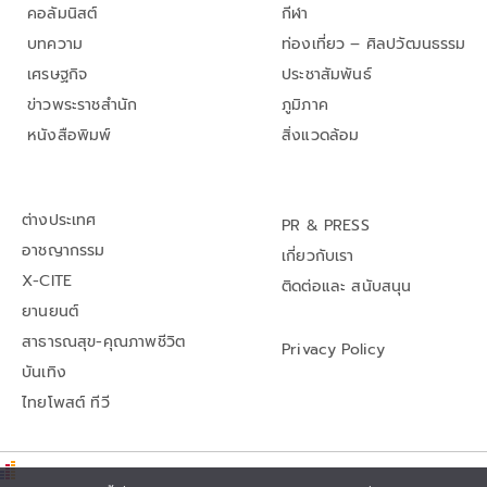
คอลัมนิสต์
กีฬา
บทความ
ท่องเที่ยว – ศิลปวัฒนธรรม
เศรษฐกิจ
ประชาสัมพันธ์
ข่าวพระราชสำนัก
ภูมิภาค
หนังสือพิมพ์
สิ่งแวดล้อม
ต่างประเทศ
PR & PRESS
อาชญากรรม
เกี่ยวกับเรา
X-CITE
ติดต่อและ สนับสนุน
ยานยนต์
สาธารณสุข-คุณภาพชีวิต
Privacy Policy
บันเทิง
ไทยโพสต์ ทีวี