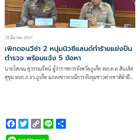
18 มีนาคม 2567
เพิกถอนวีซ่า 2 หนุ่มนิวซีแลนด์ทำร้ายแย่งปืน
ตำรวจ พร้อมแจ้ง 5 ข้อหา
นายโสภณ สุวรรณรัตน์ ผู้ว่าราชการจังหวัดภูเก็ต พล.ต.ต.สินเลิศ
สุขุม ผบก.ภ.จว.ภูเก็ต แถลงข่าวกรณีการจับกุมชาวต่างชาติฝ่าฝืน
กฎจราจร ทำร้ายร่างกายและแย่งอาวุธปืนเจ้าหน้าที่ตำรวจ โดยมี
พ.ต.อ.ธีรวัฒน์ เลี่ยมสุวรรณ รอง ผบก.ภ.จว.ภูเก็ต
F
T
C
Li
S
ac
wi
o
n
h