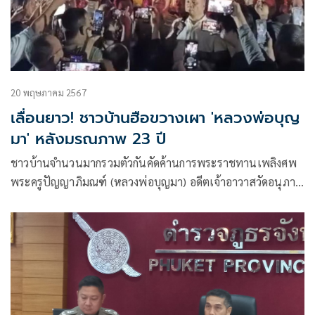
20 พฤษภาคม 2567
เลื่อนยาว! ชาวบ้านฮือขวางเผา 'หลวงพ่อบุญ
มา' หลังมรณภาพ 23 ปี
ชาวบ้านจำนวนมากรวมตัวกันคัดค้านการพระราชทานเพลิงศพ
พระครูปัญญาภิมณฑ์ (หลวงพ่อบุญมา) อดีตเจ้าอาวาสวัดอนุภาษ
กฤษฎาราม