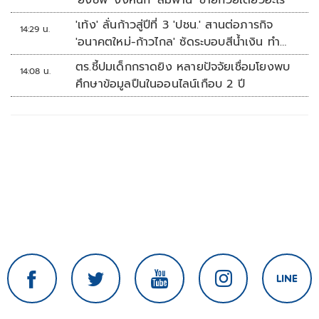
'ยิ่งชีพ' งงหนัก 'สมพาน' ขายก๋วยเตี๋ยวอะไร
'เท้ง' ลั่นก้าวสู่ปีที่ 3 'ปชน.' สานต่อภารกิจ
14:29 น.
'อนาคตใหม่-ก้าวไกล' ซัดระบอบสีน้ำเงิน ทำ
หลักนิติรัฐ-นิติธรรมสั่นคลอน
ตร.ชี้ปมเด็กกราดยิง หลายปัจจัยเชื่อมโยงพบ
14:08 น.
ศึกษาข้อมูลปืนในออนไลน์เกือบ 2 ปี