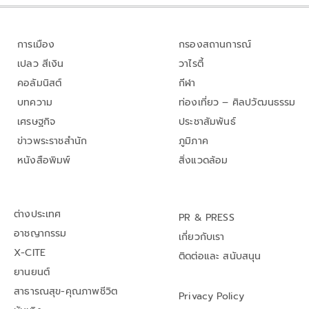
การเมือง
กรองสถานการณ์
เปลว สีเงิน
วาไรตี้
คอลัมนิสต์
กีฬา
บทความ
ท่องเที่ยว – ศิลปวัฒนธรรม
เศรษฐกิจ
ประชาสัมพันธ์
ข่าวพระราชสำนัก
ภูมิภาค
หนังสือพิมพ์
สิ่งแวดล้อม
ต่างประเทศ
PR & PRESS
อาชญากรรม
เกี่ยวกับเรา
X-CITE
ติดต่อและ สนับสนุน
ยานยนต์
สาธารณสุข-คุณภาพชีวิต
Privacy Policy