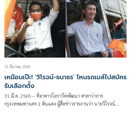
31 มีนาคม 2565
เหมือนเป๊ะ! 'วิโรจน์-ธนาธร' โหนรถเมล์ไปสมัคร
รับเลือกตั้ง
31 มี.ค. 2565 – ที่อาคารไอราวัตพัฒนา ศาลาว่าการ
กรุงเทพมหานคร 2 ดินแดง ผู้สื่อข่าวรายงานว่า นายวิโรจน์
ลักขณาอดิศร ผู้สมัครผู้ว่าฯ กทม. พรรคก้าวไกล พร้อมด้วยผู้สมัคร
ส.ก. เดินทางมาด้วยรถเมล์สีส้ม สาย 46