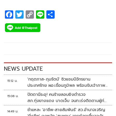
F
T
C
Li
S
ac
wi
o
n
h
e
tt
p
e
ar
b
er
y
e
o
Li
o
n
k
k
NEWS UPDATE
'กฤตภาส-ภุมรัตน์' ซิวแชมป์จักรยาน
15:12 น.
ประเทศไทย ผอ.เขื่อนภูมิพล พร้อมรับเจ้าภาพ
ต่อ ปี 2570
ปัตตานีระอุ! คนร้ายลอบยิงตำรวจ
15:08 น.
สภ.ทุ่งยางแดง บาดเจ็บ จนท.เร่งติดตามผู้ก่อ
เหตุ
ชำแหละ 'อาชีพ-สายสัมพันธ์' สว.อำนาจเจริญ
14:49 น.