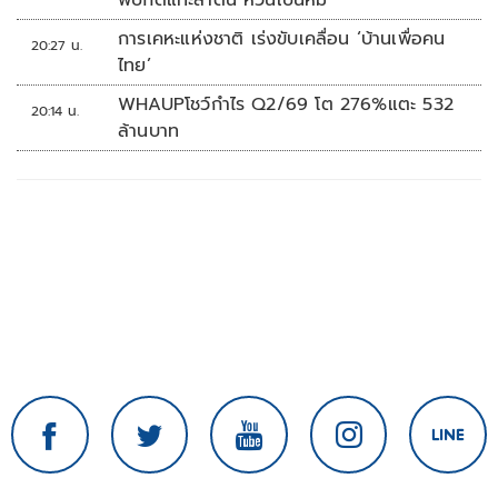
พบกัดแทะลำต้น หวั่นเป็นหมี
การเคหะแห่งชาติ เร่งขับเคลื่อน ‘บ้านเพื่อคน
20:27 น.
ไทย’
WHAUPโชว์กำไร Q2/69 โต 276%แตะ 532
20:14 น.
ล้านบาท