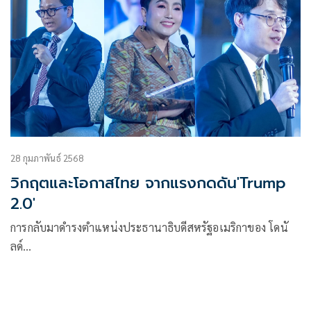
28 กุมภาพันธ์ 2568
วิกฤตและโอกาสไทย จากแรงกดดัน'Trump
2.0'
การกลับมาดำรงตำแหน่งประธานาธิบดีสหรัฐอเมริกาของ โดนั
ลด์…