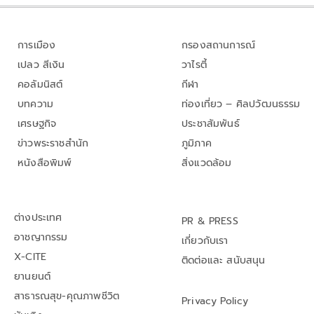
การเมือง
กรองสถานการณ์
เปลว สีเงิน
วาไรตี้
คอลัมนิสต์
กีฬา
บทความ
ท่องเที่ยว – ศิลปวัฒนธรรม
เศรษฐกิจ
ประชาสัมพันธ์
ข่าวพระราชสำนัก
ภูมิภาค
หนังสือพิมพ์
สิ่งแวดล้อม
ต่างประเทศ
PR & PRESS
อาชญากรรม
เกี่ยวกับเรา
X-CITE
ติดต่อและ สนับสนุน
ยานยนต์
สาธารณสุข-คุณภาพชีวิต
Privacy Policy