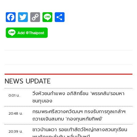
F
T
C
Li
S
ac
wi
o
n
h
e
tt
p
e
ar
b
er
y
e
o
Li
o
n
k
k
NEWS UPDATE
วิ่งหัวชนกำแพง อภิสิทธิ์ชน 'พรรคส้ม'รอมหา
0:01 น.
ชนทุบเอง
กรมพระศรีสวางควัฒนฯ ทรงรับการทูลเกล้าฯ
20:48 น.
ถวายเงินสมทบ 'กองทุนหทัยทิพย์'
ชาวบ้านผวา รอยเท้าสัตว์ใหญ่กลางสวนทุเรียน
20:39 น.