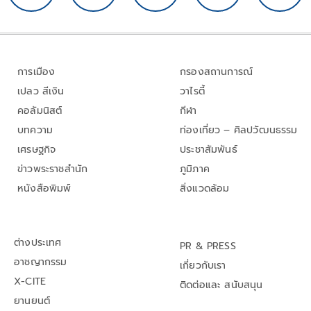
การเมือง
กรองสถานการณ์
เปลว สีเงิน
วาไรตี้
คอลัมนิสต์
กีฬา
บทความ
ท่องเที่ยว – ศิลปวัฒนธรรม
เศรษฐกิจ
ประชาสัมพันธ์
ข่าวพระราชสำนัก
ภูมิภาค
หนังสือพิมพ์
สิ่งแวดล้อม
ต่างประเทศ
PR & PRESS
อาชญากรรม
เกี่ยวกับเรา
X-CITE
ติดต่อและ สนับสนุน
ยานยนต์