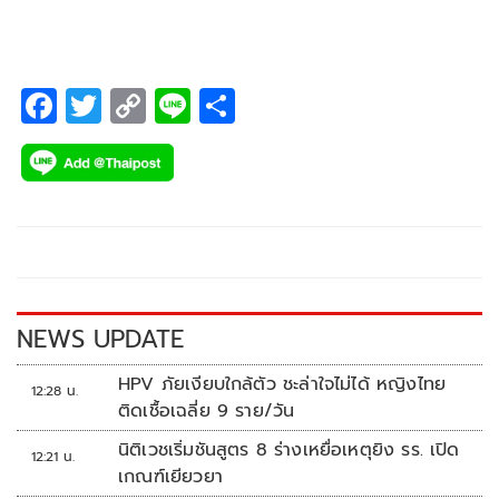
F
T
C
Li
S
ac
wi
o
n
h
e
tt
p
e
ar
b
er
y
e
o
Li
o
n
k
k
NEWS UPDATE
HPV ภัยเงียบใกล้ตัว ชะล่าใจไม่ได้ หญิงไทย
12:28 น.
ติดเชื้อเฉลี่ย 9 ราย/วัน
นิติเวชเริ่มชันสูตร 8 ร่างเหยื่อเหตุยิง รร. เปิด
12:21 น.
เกณฑ์เยียวยา