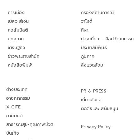
การเมือง
กรองสถานการณ์
เปลว สีเงิน
วาไรตี้
คอลัมนิสต์
กีฬา
บทความ
ท่องเที่ยว – ศิลปวัฒนธรรม
เศรษฐกิจ
ประชาสัมพันธ์
ข่าวพระราชสำนัก
ภูมิภาค
หนังสือพิมพ์
สิ่งแวดล้อม
ต่างประเทศ
PR & PRESS
อาชญากรรม
เกี่ยวกับเรา
X-CITE
ติดต่อและ สนับสนุน
ยานยนต์
สาธารณสุข-คุณภาพชีวิต
Privacy Policy
บันเทิง