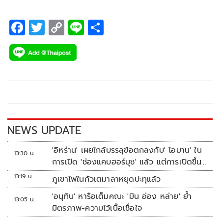
F
T
C
Li
S
ac
wi
o
n
h
e
tt
p
e
ar
b
er
y
e
o
Li
o
n
k
k
NEWS UPDATE
'อิหร่าน' เผยใกล้บรรลุข้อตกลงกับ' โอมาน' ใน
13:30 น.
การเปิด 'ช่องแคบฮอร์มุซ' แล้ว แต่การเปิดขึ้น
อยู่กับสหรัฐฯ
13:19 น.
ภูเขาไฟในกัวเตมาลาหยุดปะทุแล้ว
'อนุทิน' หารือเต็มคณะ 'มิน อ่อง หล่าย' ย้ำ
13:05 น.
มิตรภาพ-ความไว้เนื้อเชื่อใจ