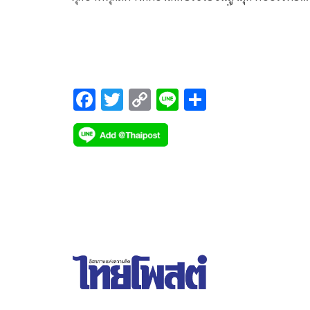
นโยบาย 10 พลัส วางกฎเหล็กเพิ่มขึ้นไม่เกิน 20% ยั
รัฐบาลยึดหลักทำงาน 3 ประการ
F
T
C
Li
S
ac
wi
o
n
h
e
tt
p
e
ar
b
er
y
e
o
Li
o
n
k
k