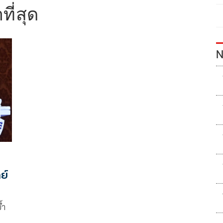
าที่สุด
N
ย์
้ำ