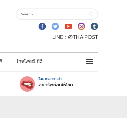
LINE : @THAIPOST
พ์
ไทยโพสต์ ทีวี
คันปากอยากเล่า
เลขทรัพย์สินให้โชค