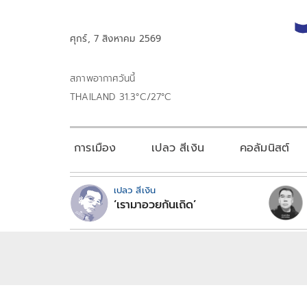
ศุกร์, 7 สิงหาคม 2569
สภาพอากาศวันนี้
THAILAND 31.3°C/27°C
การเมือง
เปลว สีเงิน
คอลัมนิสต์
เปลว สีเงิน
‘เรามาอวยกันเถิด’