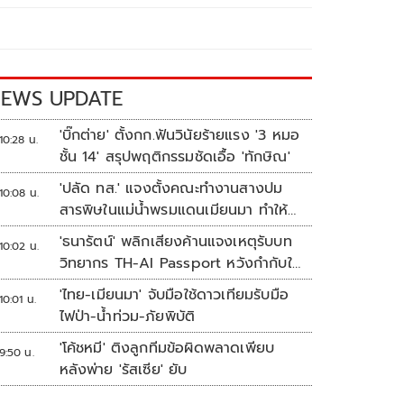
EWS UPDATE
'บิ๊กต่าย' ตั้งกก.ฟันวินัยร้ายแรง '3 หมอ
10:28 น.
ชั้น 14' สรุปพฤติกรรมชัดเอื้อ 'ทักษิณ'
'ปลัด ทส.' แจงตั้งคณะทำงานสางปม
10:08 น.
สารพิษในแม่น้ำพรมแดนเมียนมา ทำให้
แก้ปัญหารวดเร็ว
'ธนารัตน์' พลิกเสียงค้านแจงเหตุรับบท
10:02 น.
วิทยากร TH-AI Passport หวังกำกับใช้
งบเหมาะสม ชูจุดเด่นคนไทยได้ใช้ AI
'ไทย-เมียนมา' จับมือใช้ดาวเทียมรับมือ
10:01 น.
ระดับโปร ลดเหลื่อมล้ำทางเทคโนโลยี
ไฟป่า-น้ำท่วม-ภัยพิบัติ
เซฟงบไปกว่า900ล้าน เชื่อหากใช้เต็มที่
'โค้ชหมี' ติงลูกทีมข้อผิดพลาดเพียบ
เอกชนขาดทุนย่อยยับ
9:50 น.
หลังพ่าย 'รัสเซีย' ยับ