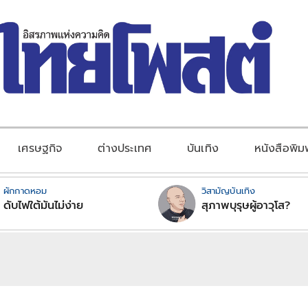
เศรษฐกิจ
ต่างประเทศ
บันเทิง
หนังสือพิม
ผักกาดหอม
วิสามัญบันเทิง
ดับไฟใต้มันไม่ง่าย
สุภาพบุรุษผู้อาวุโส?