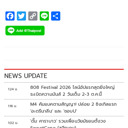
F
T
C
Li
S
ac
wi
o
n
h
e
tt
p
e
ar
b
er
y
e
o
Li
o
n
k
k
NEWS UPDATE
808 Festival 2026 ไลน์อัปแรกสุดยิ่งใหญ่
1:24 น.
ระเบิดความมันส์ 2 วันเต็ม 2-3 ต.ค.นี้
M4 คัมแบคตามสัญญา! ปล่อย 2 ซิงเกิลแรก
1:16 น.
'อะดรีนาลีน' และ 'ชอบU'
'ดั๊ม คาราบาว' รวมเพื่อนวัยมัธยมตั้งวง
1:02 น.