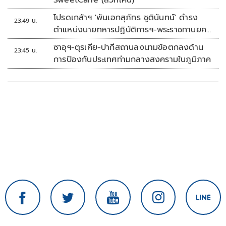
SweetCane (สวีทเคน)
โปรดเกล้าฯ 'พันเอกสุภัทร ชูตินันทน์' ดำรง
23:49 น.
ตำแหน่งนายทหารปฏิบัติการฯ-พระราชทานยศ
'พลตรี'
ซาอุฯ-ตุรเคีย-ปากีสถานลงนามข้อตกลงด้าน
23:45 น.
การป้องกันประเทศท่ามกลางสงครามในภูมิภาค