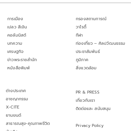
การเมือง
กรองสถานการณ์
เปลว สีเงิน
วาไรตี้
คอลัมนิสต์
กีฬา
บทความ
ท่องเที่ยว – ศิลปวัฒนธรรม
เศรษฐกิจ
ประชาสัมพันธ์
ข่าวพระราชสำนัก
ภูมิภาค
หนังสือพิมพ์
สิ่งแวดล้อม
ต่างประเทศ
PR & PRESS
อาชญากรรม
เกี่ยวกับเรา
X-CITE
ติดต่อและ สนับสนุน
ยานยนต์
สาธารณสุข-คุณภาพชีวิต
Privacy Policy