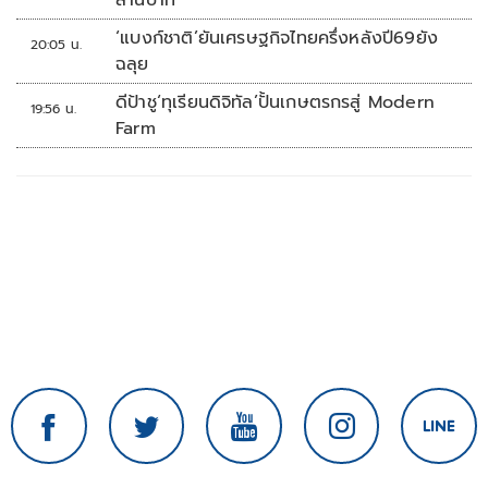
ล้านบาท
‘แบงก์ชาติ’ยันเศรษฐกิจไทยครึ่งหลังปี69ยัง
20:05 น.
ฉลุย
ดีป้าชู‘ทุเรียนดิจิทัล’ปั้นเกษตรกรสู่ Modern
19:56 น.
Farm