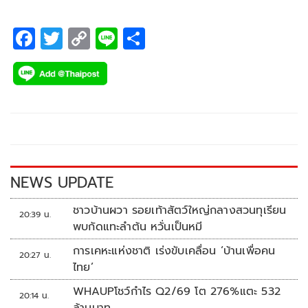
หารือ กทม. ปรับปรุงจุดตัดยกระดับความปลอดภัยทั่วเมือง
F
T
C
Li
S
ac
wi
o
n
h
e
tt
p
e
ar
b
er
y
e
o
Li
o
n
k
k
NEWS UPDATE
ชาวบ้านผวา รอยเท้าสัตว์ใหญ่กลางสวนทุเรียน
20:39 น.
พบกัดแทะลำต้น หวั่นเป็นหมี
การเคหะแห่งชาติ เร่งขับเคลื่อน ‘บ้านเพื่อคน
20:27 น.
ไทย’
WHAUPโชว์กำไร Q2/69 โต 276%แตะ 532
20:14 น.