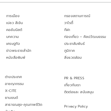
การเมือง
กรองสถานการณ์
เปลว สีเงิน
วาไรตี้
คอลัมนิสต์
กีฬา
บทความ
ท่องเที่ยว – ศิลปวัฒนธรรม
เศรษฐกิจ
ประชาสัมพันธ์
ข่าวพระราชสำนัก
ภูมิภาค
หนังสือพิมพ์
สิ่งแวดล้อม
ต่างประเทศ
PR & PRESS
อาชญากรรม
เกี่ยวกับเรา
X-CITE
ติดต่อและ สนับสนุน
ยานยนต์
สาธารณสุข-คุณภาพชีวิต
Privacy Policy