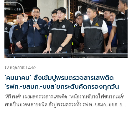
18 พฤษภาคม 2569
‘คมนาคม’ สั่งเข้มปูพรมตรวจสารเสพติด
‘รฟท.-ขสมก.-บขส’ยกระดับคัดกรองทุกวัน
‘สิริพงศ์’ เผยผลตรวจสารเสพติด ‘พนักงานขับรถไฟชนรถเมล์’
พบเป็นบวกหลายชนิด สั่งปูพรมตรวจทั้ง รฟท.-ขสมก.-บขส. ยก
ระดับคัดกรองเข้มทุกวัน สั่งให้ออกไว้ก่อน ‘พนักงานขับ-ผู้ควบคุม
ไม้กั้น’ ตั้งกรรมการสอบทันที เร่งสอบเหตุสรุปผลภายใน 20
พ.ค.นี้ เพิ่มกำลังเจ้าหน้าที่-ตำรวจ-ผู้ตรวจการคุมจุดเสี่ยง ลุย