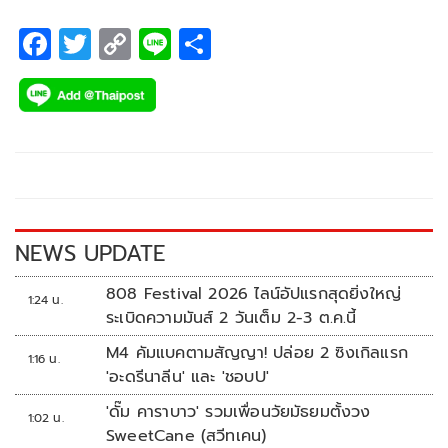
จัดการแตงโม) ตามที่เห็นในกล้องวงจรปิด ที่ อู่จอดเรือ NBC
พร้อมเผยว่าที่ออกมาพูดช้าเพราะจะรอให้ทางกระติกให้ปากคำ
F
T
C
Li
S
ก่อน ซึ่งสิ่งที่กระติกพูดนั้นไม่ตรงกับที่เธอได้รับมา ชนิดที่เรียกว่า
ac
wi
o
n
h
“บิดเบือน” เลยทีเดียว
e
tt
p
e
ar
b
er
y
e
o
Li
o
n
k
k
NEWS UPDATE
808 Festival 2026 ไลน์อัปแรกสุดยิ่งใหญ่
1:24 น.
ระเบิดความมันส์ 2 วันเต็ม 2-3 ต.ค.นี้
M4 คัมแบคตามสัญญา! ปล่อย 2 ซิงเกิลแรก
1:16 น.
'อะดรีนาลีน' และ 'ชอบU'
'ดั๊ม คาราบาว' รวมเพื่อนวัยมัธยมตั้งวง
1:02 น.
SweetCane (สวีทเคน)