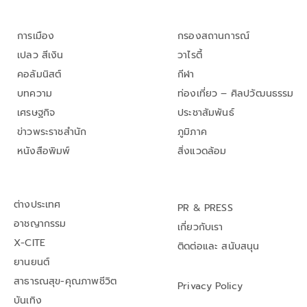
การเมือง
กรองสถานการณ์
เปลว สีเงิน
วาไรตี้
คอลัมนิสต์
กีฬา
บทความ
ท่องเที่ยว – ศิลปวัฒนธรรม
เศรษฐกิจ
ประชาสัมพันธ์
ข่าวพระราชสำนัก
ภูมิภาค
หนังสือพิมพ์
สิ่งแวดล้อม
ต่างประเทศ
PR & PRESS
อาชญากรรม
เกี่ยวกับเรา
X-CITE
ติดต่อและ สนับสนุน
ยานยนต์
สาธารณสุข-คุณภาพชีวิต
Privacy Policy
บันเทิง