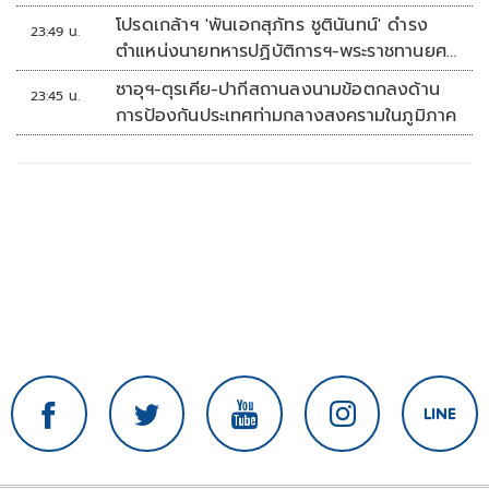
โปรดเกล้าฯ 'พันเอกสุภัทร ชูตินันทน์' ดำรง
23:49 น.
ตำแหน่งนายทหารปฏิบัติการฯ-พระราชทานยศ
'พลตรี'
ซาอุฯ-ตุรเคีย-ปากีสถานลงนามข้อตกลงด้าน
23:45 น.
การป้องกันประเทศท่ามกลางสงครามในภูมิภาค