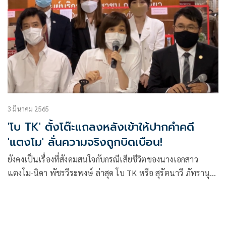
3 มีนาคม 2565
'โบ TK' ตั้งโต๊ะแถลงหลังเข้าให้ปากคำคดี
'แตงโม' ลั่นความจริงถูกบิดเบือน!
ยังคงเป็นเรื่องที่สังคมสนใจกับกรณีเสียชีวิตของนางเอกสาว
แตงโม-นิดา พัชรวีระพงษ์ ล่าสุด โบ TK หรือ สุรัตนาวี ภัทรานุ
กุล พร้อมสามี และ ทนายความ ได้เดินทางมาให้ปากคำกับตำรวจ
ในฐานะพยานแวดล้อม และได้ตั้งโต๊ะแถลงข่าวเล่าเรื่องราวใน
วันเกิดเหตุที่เธอได้มาเจอกับ กระติก-อิศรินทร์ จุฑาสุขสวัสดิ์ (ผู้