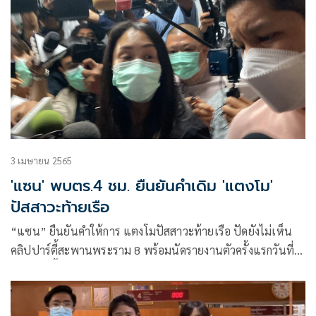
3 เมษายน 2565
'แซน' พบตร.4 ชม. ยืนยันคำเดิม 'แตงโม'
ปัสสาวะท้ายเรือ
“แซน” ยืนยันคำให้การ แตงโมปัสสาวะท้ายเรือ ปัดยังไม่เห็น
คลิปปาร์ตี้สะพานพระราม 8 พร้อมนัดรายงานตัวครั้งแรกวันที่
11 เม.ย.นี้