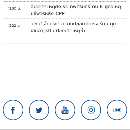
อัปเดต! เหตุยิง รร.เทพศิรินทร์ ดับ 6 ผู้ก่อเหตุ
12:30 น.
มีชีพจรหลัง CPR
'ปชน.' จี้ยกระดับความปลอดภัยโรงเรียน คุม
12:22 น.
เข้มอาวุธปืน ป้องเกิดเหตุซ้ำ