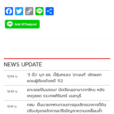
F
T
C
Li
S
ac
wi
o
n
h
e
tt
p
e
ar
b
er
y
e
o
Li
o
n
k
k
NEWS UPDATE
'3 นิ้ว' บุก ยธ. บี้คุ้มครอง 'อานนท์' เลิกแยก
12:54 น.
แดนผู้ต้องขังคดี 112
แกะรอยปืนมรณะ! นักเรียนเอามาจากไหน หลัง
12:43 น.
เหตุสลด รร.เทพศิรินทร์ นนทบุรี
กสม. ยื่นนายกฯทบทวนการยุบเลิกธนาคารที่ดิน
12:41 น.
ปรับปรุงกลไกการแก้ไขปัญหาความเหลื่อมล้ำ