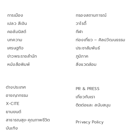
การเมือง
กรองสถานการณ์
เปลว สีเงิน
วาไรตี้
คอลัมนิสต์
กีฬา
บทความ
ท่องเที่ยว – ศิลปวัฒนธรรม
เศรษฐกิจ
ประชาสัมพันธ์
ข่าวพระราชสำนัก
ภูมิภาค
หนังสือพิมพ์
สิ่งแวดล้อม
ต่างประเทศ
PR & PRESS
อาชญากรรม
เกี่ยวกับเรา
X-CITE
ติดต่อและ สนับสนุน
ยานยนต์
สาธารณสุข-คุณภาพชีวิต
Privacy Policy
บันเทิง