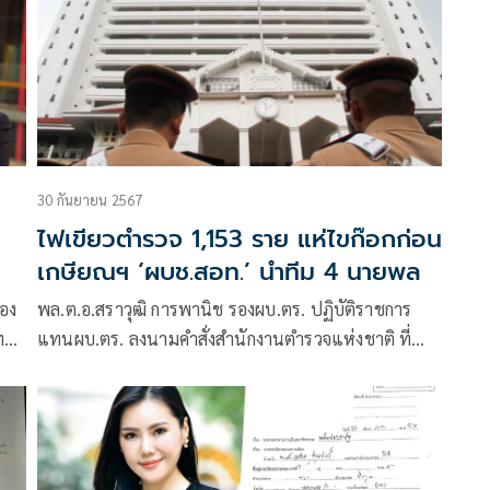
30 กันยายน 2567
ไฟเขียวตำรวจ 1,153 ราย แห่ไขก๊อกก่อน
เกษียณฯ ‘ผบช.สอท.’ นำทีม 4 นายพล
ือง
พล.ต.อ.สราวุฒิ การพานิช รองผบ.ตร. ปฏิบัติราชการ
ร์
แทนผบ.ตร. ลงนามคำสั่งสำนักงานตำรวจแห่งชาติ ที่
574/2567 เรื่อง อนุญาตให้ข้าราชการตำรวจลาออกจาก
ราชการ