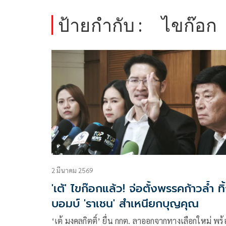
ป้ายกำกับ :
ไขก๊อก
2 มีนาคม 2569
'เต้' ไขก๊อกแล้ว! จ่อตั้งพรรคก้าวล้ำ ทิ
บอมบ์ 'ราเชน' สำเหนียกบุญคุณ
‘เต้ มงคลกิตติ์’ ยื่น กกต. ลาออกจากทางเลือกใหม่ พร