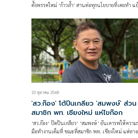
ตั้งพรรคใหม่ ‘ก้าวล้ำ’ สานต่อทุกนโยบายที่เคยทำ แย
ส่งชิงผู้ว่ากทม. ทวงบุญคุณ ‘ราเชน’ เข้าสภาได้เพรา
20 ตุลาคม 2568
'สว.ก๊อง' โต้ปีนเกลียว 'สมพงษ์' ส่วน
สมาชิก พท. เชียงใหม่ แห่ไขก๊อก
‘สว.ก๊อง’ ปัดปีนเกลียว’ ‘สมพงษ์’ ยันเคารพให้ความ
มือทำงานเต็มที่ ขณะที่สมาชิก พท. เชียงใหม่ แห่ลา