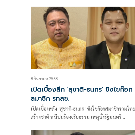
เตรียมพร้อมเลือกตั้งสมัยหน้า
8 กันยายน 2568
เปิดเบื้องลึก 'สุชาติ-ธนกร' ชิงไขก๊อก
สมาชิก รทสช.
เปิดเบื้องหลัง ‘สุชาติ-ธนกร’ ชิงไขก๊อกสมาชิกรวมไท
สร้างชาติ หนีปมร้องจริยธรรม เหตุนั่งรัฐมนตรี
‘ครม.อนุทิน’