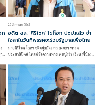
29 สิงหาคม 2567
ออก
อดีต สส. 'ศิริโชค' ไขก๊อก ปชป.แล้ว จำ
ใจลาในวันที่พรรคจะร่วมรัฐบาลเพื่อไทย
าง
นายศิริโชค โสภา อดีตผู้สมัคร สส.สงขลา พรรค
ฐาน
ประชาธิปัตย์ โพสต์ข้อความทางเฟซบุ๊กว่า เรียน พี่น้อง
างๆ
ประชาชน และสมาชิกพรรคประชาธิปัตย์ ที่เคารพ
กระผมเริ่มชีวิตการเป็นนักการเมือง โดยเป็น สมาชิกสภา
ผู้แทนราษฎร ครั้งแรก เมื่อปีพ.ศ. 2544