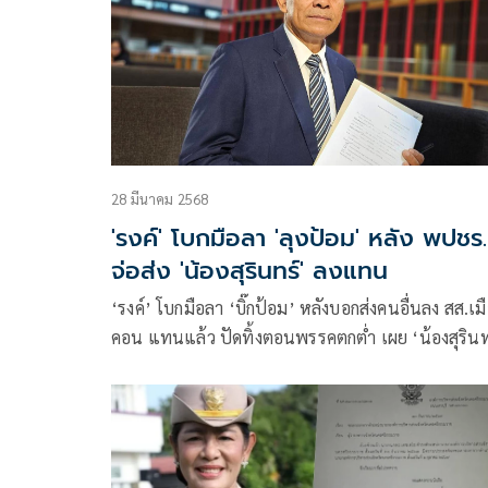
28 มีนาคม 2568
'รงค์' โบกมือลา 'ลุงป้อม' หลัง พปชร.
จ่อส่ง 'น้องสุรินทร์' ลงแทน
‘รงค์’ โบกมือลา ‘บิ๊กป้อม’ หลังบอกส่งคนอื่นลง สส.เม
คอน แทนแล้ว ปัดทิ้งตอนพรรคตกต่ำ เผย ‘น้องสุรินท
พิศสุวรรณ’ ลงแทน