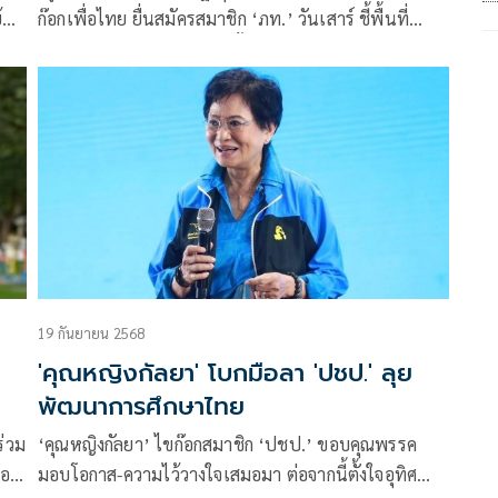
้ม
ก๊อกเพื่อไทย ยื่นสมัครสมาชิก ‘ภท.’ วันเสาร์ ชี้พื้นที่
ะใคร
ชายแดนศรีสะเกษ จัดเลือกตั้งหน้าที่ กกต.
19 กันยายน 2568
'คุณหญิงกัลยา' โบกมือลา 'ปชป.' ลุย
พัฒนาการศึกษาไทย
ร่วม
‘คุณหญิงกัลยา’ ไขก๊อกสมาชิก ‘ปชป.’ ขอบคุณพรรค
ออก
มอบโอกาส-ความไว้วางใจเสมอมา ต่อจากนี้ตั้งใจอุทิศ