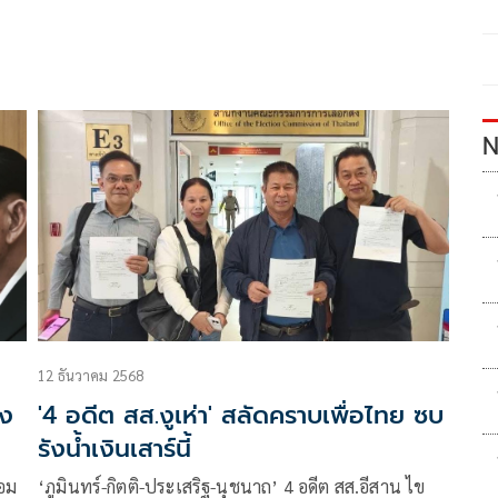
N
12 ธันวาคม 2568
้ง
'4 อดีต สส.งูเห่า' สลัดคราบเพื่อไทย ซบ
รังน้ำเงินเสาร์นี้
้อม
‘ภูมินทร์-กิตติ-ประเสริฐ-นุชนาถ’ 4 อดีต สส.อีสาน ไข