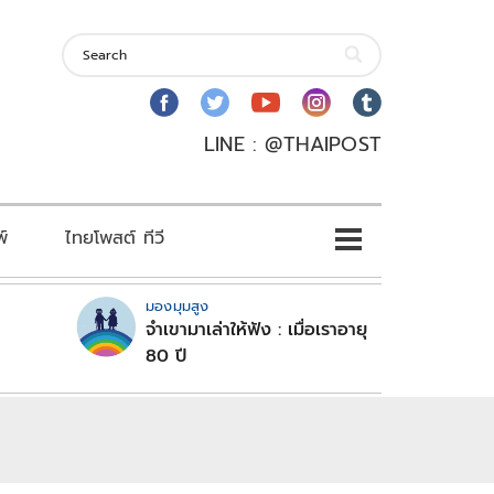
LINE : @THAIPOST
พ์
ไทยโพสต์ ทีวี
มองมุมสูง
จำเขามาเล่าให้ฟัง : เมื่อเราอายุ
80 ปี