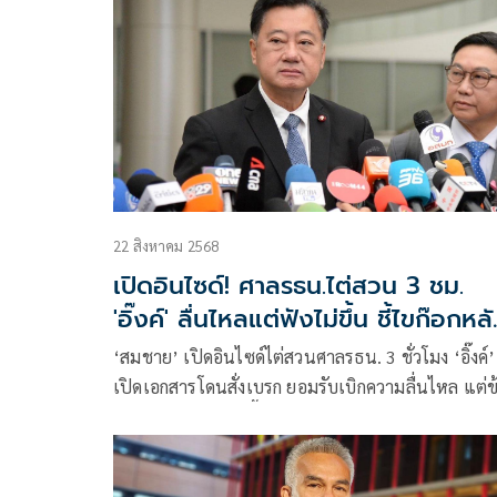
22 สิงหาคม 2568
เปิดอินไซด์! ศาลรธน.ไต่สวน 3 ชม.
'อิ๊งค์' ลื่นไหลแต่ฟังไม่ขึ้น ชี้ไขก๊อกหล
ถกครม.
‘สมชาย’ เปิดอินไซด์ไต่สวนศาลรธน. 3 ชั่วโมง ‘อิ๊งค์
เปิดเอกสารโดนสั่งเบรก ยอมรับเบิกความลื่นไหล แต่ข
แก้ตัวสอบตกฟังไม่ขึ้น ยังเชื่ออาจชิงลาออกหลังประช
รม. 26 ส.ค.นี้