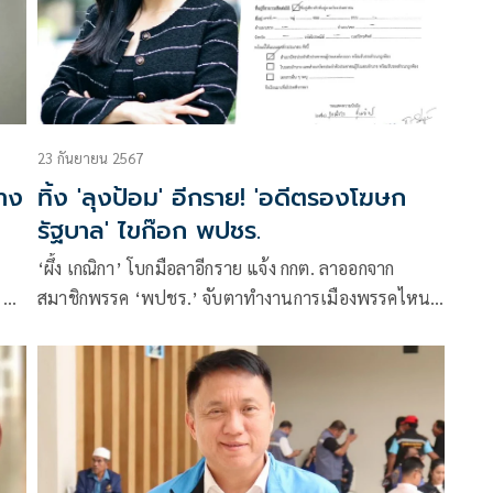
23 กันยายน 2567
้าง
ทิ้ง 'ลุงป้อม' อีกราย! 'อดีตรองโฆษก
รัฐบาล' ไขก๊อก พปชร.
‘ผึ้ง เกณิกา’ โบกมือลาอีกราย แจ้ง กกต. ลาออกจาก
ยื่น
สมาชิกพรรค ‘พปชร.’ จับตาทำงานการเมืองพรรคไหน
ต่อหรือไม่