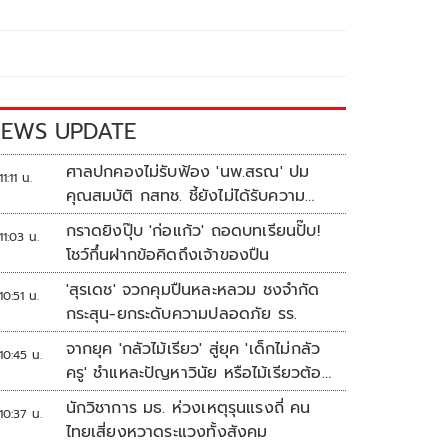
EWS UPDATE
ศาลปกคองไม่รับฟ้อง 'นพ.สรณ' ปม
11:11 น.
คุณสมบัติ กสทช. ชี้ยังไม่ได้รับความ
เดือดร้อนเสียหาย
กราดยิงปุ๊บ 'ก่อแก้ว' ถอดบทเรียนปั๊บ!
11:03 น.
โชว์กึ๋นฝากข้อคิดถึงเจ้าของปืน
'สุรเดช' จวกคุมปืนหละหลวม ชงจำกัด
10:51 น.
กระสุน-ยกระดับความปลอดภัย รร.
จากยุค 'กลัวไม้เรียว' สู่ยุค 'เด็กไม่กลัว
10:45 น.
ครู' ชำแหละปัญหาวินัย หรือไม้เรียวต้อง
กลับมา?
นักวิชาการ มธ. ห่วงเหตุรุนแรงถี่ คน
10:37 น.
ไทยเสี่ยงหวาดระแวงทั้งสังคม