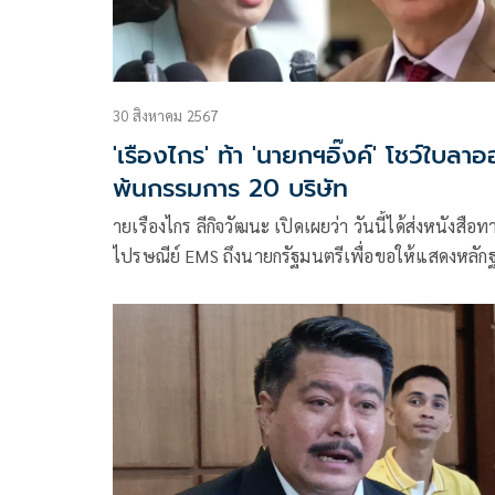
30 สิงหาคม 2567
'เรืองไกร' ท้า 'นายกฯอิ๊งค์' โชว์ใบลา
พ้นกรรมการ 20 บริษัท
ายเรืองไกร ลีกิจวัฒนะ เปิดเผยว่า วันนี้ได้ส่งหนังสือท
ไปรษณีย์ EMS ถึงนายกรัฐมนตรีเพื่อขอให้แสดงหลัก
ต่อสาธารณะเกี่ยวกับการลาออกจากกรรมการบริษัทต่
รวม 20 บริษัท