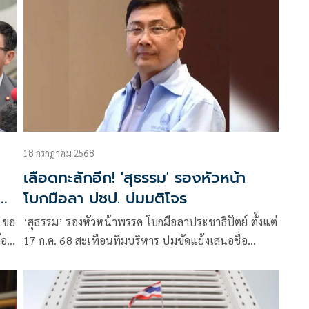
18 กรกฎาคม 2568
เลือดทะลักอีก! 'สุธรรม' รองหัวหน้า
ัง
โบกมือลา ปชป. ปมมติโจร
’ ขอ
‘สุธรรม’ รองหัวหน้าพรรค โบกมือลาประชาธิปัตย์ ตั้งแต่
้อ
17 ก.ค. 68 สะเทือนทีมบริหาร ปมขัดแย้งเสนอชื่อ
ุมค
รัฐมนตรีผิดข้อบังคับ