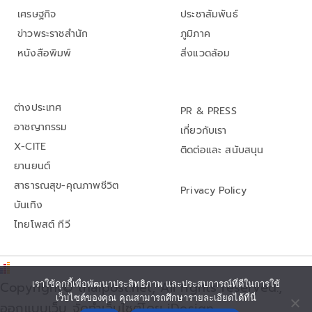
เศรษฐกิจ
ประชาสัมพันธ์
ข่าวพระราชสำนัก
ภูมิภาค
หนังสือพิมพ์
สิ่งแวดล้อม
ต่างประเทศ
PR & PRESS
อาชญากรรม
เกี่ยวกับเรา
X-CITE
ติดต่อและ สนับสนุน
ยานยนต์
สาธารณสุข-คุณภาพชีวิต
Privacy Policy
บันเทิง
ไทยโพสต์ ทีวี
เราใช้คุกกี้เพื่อพัฒนาประสิทธิภาพ และประสบการณ์ที่ดีในการใช้
Copyright© thaipost.net, All rights reserved.,
เว็บไซต์ของคุณ คุณสามารถศึกษารายละเอียดได้ที่นี่
ออกแบบเว็บ จัดทำเว็บไซต์โดย iDesign