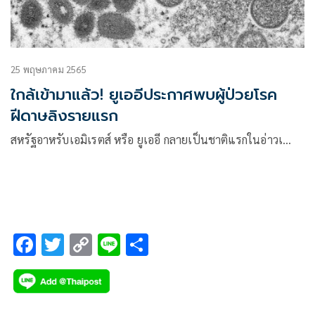
25 พฤษภาคม 2565
ใกล้เข้ามาแล้ว! ยูเออีประกาศพบผู้ป่วยโรค
ฝีดาษลิงรายแรก
สหรัฐอาหรับเอมิเรตส์ หรือ ยูเออี กลายเป็นชาติแรกในอ่าวเ…
F
T
C
Li
S
ac
wi
o
n
h
e
tt
p
e
ar
b
er
y
e