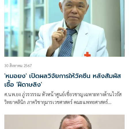
30 สิงหาคม 2567
'หมอยง' เปิดผลวิจัยการให้วัคซีน หลังสัมผัส
เชื้อ 'ฝีดาษลิง'
ศ.นพ.ยง ภู่วรวรรณ หัวหน้าศูนย์เชี่ยวชาญเฉพาะทางด้านไวรัส
วิทยาคลินิก ภาควิชากุมารเวชศาสตร์ คณะแพทยศาสตร์
จุฬาลงกรณ์มหาวิทยาลัย โพสต์ข้อความผ่านเฟซบุ๊กว่า วัคซีน
ป้องกันฝีดาษ