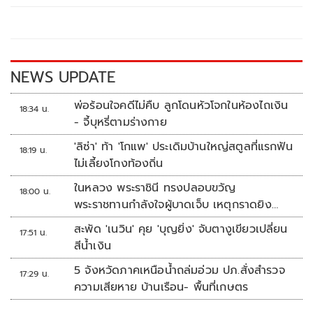
o
Li
o
n
k
k
NEWS UPDATE
พ่อร้อนใจคดีไม่คืบ ลูกโดนหัวโจกในห้องไถเงิน
18:34 น.
- จี้บุหรี่ตามร่างกาย
'ลิซ่า' ท้า 'โกแพ' ประเดิมบ้านใหญ่สตูลที่แรกฟัน
18:19 น.
ไม่เลี้ยงโกงท้องถิ่น
ในหลวง พระราชินี ทรงปลอบขวัญ
18:00 น.
พระราชทานกำลังใจผู้บาดเจ็บ เหตุกราดยิง
รร.เทพศิรินทร์นนทบุรี
สะพัด 'เนวิน' คุย 'บุญยิ่ง' จับตางูเขียวเปลี่ยน
17:51 น.
สีน้ำเงิน
5 จังหวัดภาคเหนือน้ำถล่มอ่วม ปภ.สั่งสำรวจ
17:29 น.
ความเสียหาย บ้านเรือน- พื้นที่เกษตร