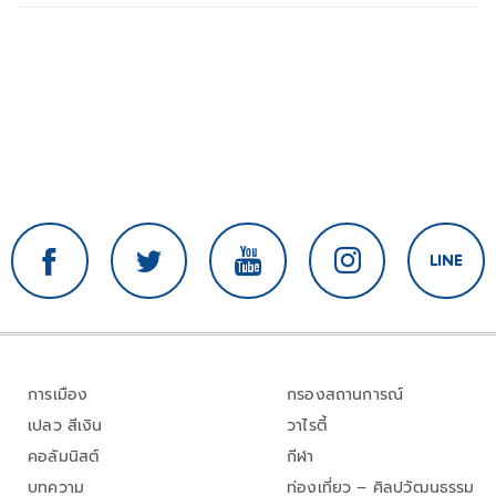
การเมือง
กรองสถานการณ์
เปลว สีเงิน
วาไรตี้
คอลัมนิสต์
กีฬา
บทความ
ท่องเที่ยว – ศิลปวัฒนธรรม