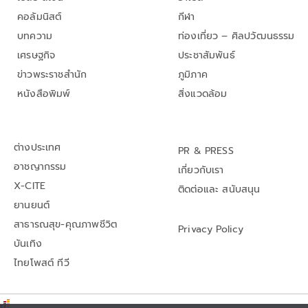
คอลัมนิสต์
กีฬา
บทความ
ท่องเที่ยว – ศิลปวัฒนธรรม
เศรษฐกิจ
ประชาสัมพันธ์
ข่าวพระราชสำนัก
ภูมิภาค
หนังสือพิมพ์
สิ่งแวดล้อม
ต่างประเทศ
PR & PRESS
อาชญากรรม
เกี่ยวกับเรา
X-CITE
ติดต่อและ สนับสนุน
ยานยนต์
สาธารณสุข-คุณภาพชีวิต
Privacy Policy
บันเทิง
ไทยโพสต์ ทีวี