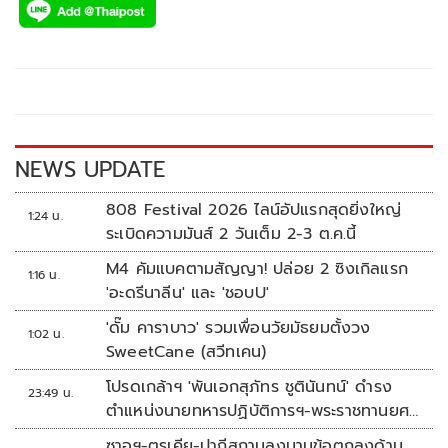
e
tt
p
e
ar
b
er
y
e
o
Li
o
n
k
k
NEWS UPDATE
808 Festival 2026 ไลน์อัปแรกสุดยิ่งใหญ่
1:24 น.
ระเบิดความมันส์ 2 วันเต็ม 2-3 ต.ค.นี้
M4 คัมแบคตามสัญญา! ปล่อย 2 ซิงเกิลแรก
1:16 น.
'อะดรีนาลีน' และ 'ชอบU'
'ดั๊ม คาราบาว' รวมเพื่อนวัยมัธยมตั้งวง
1:02 น.
SweetCane (สวีทเคน)
โปรดเกล้าฯ 'พันเอกสุภัทร ชูตินันทน์' ดำรง
23:49 น.
ตำแหน่งนายทหารปฏิบัติการฯ-พระราชทานยศ
'พลตรี'
ซาอุฯ-ตุรเคีย-ปากีสถานลงนามข้อตกลงด้าน