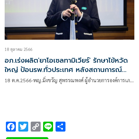
18 ตุลาคม 2566
อภ.เร่งผลิต'ยาโอเซลทามิเวียร์' รักษาไข้หวัด
ใหญ่ ป้อนรพ.ทั่วประเทศ หลังสถานการณ์
ระบาดยังไม่คลี่คลาย
18 ต.ค.2566-พญ.มิ่งขวัญ สุพรรณพงศ์ ผู้อำนวยการองค์การเภ…
F
T
C
Li
S
ac
wi
o
n
h