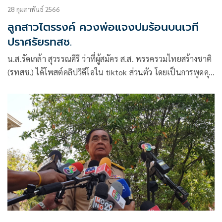
28 กุมภาพันธ์ 2566
ลูกสาวไตรรงค์ ควงพ่อแจงปมร้อนบนเวที
ปราศรัยรทสช.
น.ส.รัดเกล้า สุวรรณคีรี ว่าที่ผู้สมัคร ส.ส. พรรครวมไทยสร้างชาติ
(รทสช.) ได้โพสต์คลิปวิดีโอใน tiktok ส่วนตัว โดยเป็นการพูดคุย
กับ นายไตรรงค์