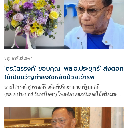
8 กุมภาพันธ์ 2567
'ดร.ไตรรงค์' ขอบคุณ 'พล.อ.ประยุทธ์' ส่งดอก
ไม้เป็นขวัญกำลังใจหลังป่วยเข้ารพ.
นายไตรรงค์ สุวรรณคีรี อดีตที่ปรึกษานายกรัฐมนตรี
(พล.อ.ประยุทธ์ จันทร์โอชา) โพสต์ภาพแจกันดอกไม้พร้อมระบุ
ข้อความผ่านเฟซบุ๊กว่า ไม่นึกไม่ฝันว่า พล.อ.ประยุทธ์ จันทร
โอชา ซึ่งเป็นคนที่ผมรักและนับถือ เพราะท่านเป็นคนดี ไม่มี
เรื่องฉ้อราษฎร์บังหลวง