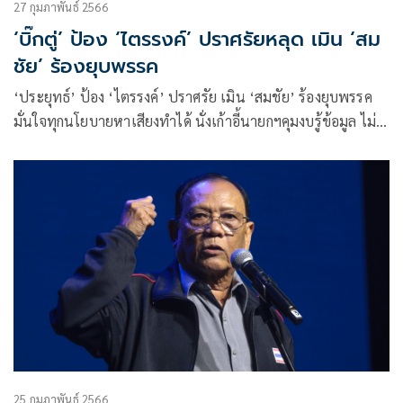
27 กุมภาพันธ์ 2566
‘บิ๊กตู่’ ป้อง ‘ไตรรงค์’ ปราศรัยหลุด เมิน ‘สม
ชัย’ ร้องยุบพรรค
‘ประยุทธ์’ ป้อง ‘ไตรรงค์’ ปราศรัย เมิน ‘สมชัย’ ร้องยุบพรรค
มั่นใจทุกนโยบายหาเสียงทำได้ นั่งเก้าอี้นายกฯคุมงบรู้ข้อมูล ไม่
สนถูกมองเกทับบลัฟ พปชร.ด้วยบัตรสวัสดิการพลัส 1 พัน บอกยัง
รักกันดีกับ ‘ลุงป้อม’ ตั้งเป้าประตูอีสานหวังปชช.รักสามัคคี ไม่มี
จุดอ่อนจุดแข็ง ปัด 2 มี.ค.ลงอุดรฯไม่ได้แจกเงิน อ้างเงินท้องถิ่น
ชงกันเอง
25 กุมภาพันธ์ 2566