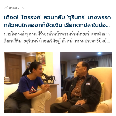
2 มีนาคม 2566
เดือด! 'ไตรรงค์' สวนกลับ 'จุรินทร์' บางพรรค
กลัวคนไหลออกก็ยัดเงิน เรียกตกปลาในบ่อ
ตัวเอง
นายไตรรงค์ สุวรรณคีรีรองหัวหน้าพรรคร่วมไทยสร้างชาติ กล่าว
ถึงกรณีที่นายจุรินทร์ ลักษณวิศิษฏ์ หัวหน้าพรรคประชาธิปัตย์
ออกมาระบุว่ามีพรรคการเมืองที่จ้องตกปลาในบ่อเพื่อนว่า พรรค
ที่นายจุรินทร์ พูดถึงคงชั่วจังเลย