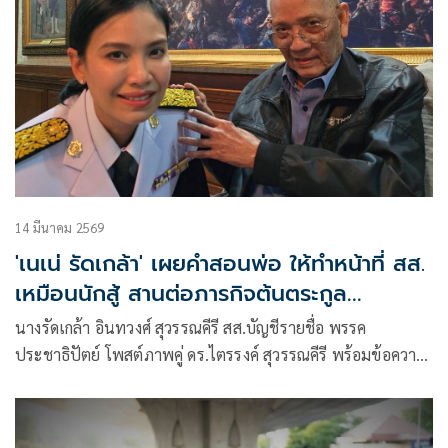
14 มีนาคม 2569
'เนเน่ รัดเกล้า' เผยคำสอนพ่อ ให้ทำหน้าที่ สส.
เหมือนนักสู้ สานต่อภารกิจต้นตระกูล
สุวรรณคีรี
นางรัดเกล้า อินทวงศ์ สุวรรณคีรี สส.บัญชีรายชื่อ พรรค
ประชาธิปัตย์ โพสต์ภาพคู่ ดร.ไตรรงค์ สุวรรณคีรี พร้อมข้อความ
ว่า “นักการเมืองก็เหมือนนักสู้คนหนึ่ง ที่ต้องเข้าไปต่อสู้เพื่อ
ปกป้องผลประโยชน์ของประเทศ”