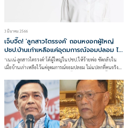
3 มีนาคม 2566
เจ็บจี๊ด! 'ลูกสาวไตรรงค์' ถอนหงอกผู้ใหญ่
ปชป.บ้านเก่าเหลือแค่อุดมการณ์จอมปลอม ไม่
แปลกที่คนจริงหนีออก
‘เนเน่-ลูกสาวไตรรงค์’โต้ผู้ใหญ่ในปชป.ให้ร้ายพ่อ ซัดกลับใน
เมื่อบ้านเก่าเหลือไว้แค่อุดมการณ์จอมปลอม ไม่แปลกที่คนจริง
ทนไม่ไหวหนีกันออกมา แฉซ้ำเลือกตั้งกก.บห.ยังใช้เงินซื้อจะหวัง
อะไรกับการเลือกตั้งที่โปร่งใส แถมยังแบ่งพรรคแบ่งพวก รังแก
กันข้างในอีก