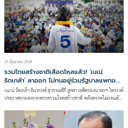
23 มิถุนายน 2568
รวมไทยสร้างชาติเลือดไหลแล้ว! 'เนเน่
รัดเกล้า' ลาออก ไม่ทนอยู่ร่วมรัฐบาลแพทอง
ธาร
เนเน่ รัดเกล้า อินทวงศ์ สุวรรณคีรี ลูกสาวอดีตรองนายกฯ ไตรรงค์
ประกาศลาออกจากพรรครวมไทยสร้างชาติ หลังพรรคไม่ถอนตัว
จากรัฐบาล แม้เกิดคลิปเสียงแพทองธาร–ฮุนเซน ระบุขอก้าวออก
ไปยืนในจุดของประชาชนที่รักชาติ ศาสน์ กษัตริย์ และอธิปไตย