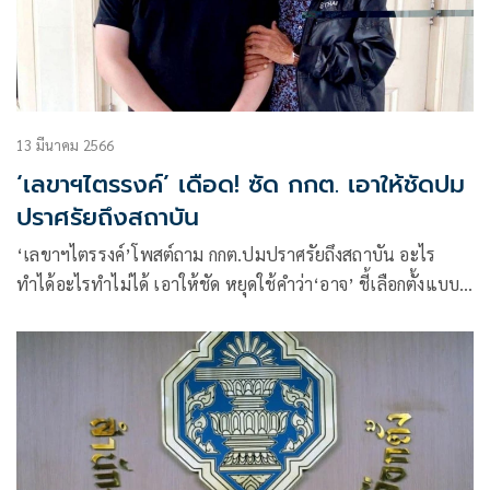
13 มีนาคม 2566
‘เลขาฯไตรรงค์’ เดือด! ซัด กกต. เอาให้ชัดปม
ปราศรัยถึงสถาบัน
‘เลขาฯไตรรงค์’โพสต์ถาม กกต.ปมปราศรัยถึงสถาบัน อะไร
ทำได้อะไรทำไม่ได้ เอาให้ชัด หยุดใช้คำว่า‘อาจ’ ชี้เลือกตั้งแบบ
งง ๆ ไร้กติกาที่ชัดเจน