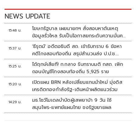
o
n
k
k
NEWS UPDATE
โฆษกรัฐบาล เผยนายกฯ สั่งสอบหาต้นเหตุ
15:48 น.
ข้อมูลรั่วไหล รับเป็นโอกาสยกระดับความมั่นคง
ปลอดภัยข้อมูลภาครัฐทั้งระบบ
'ธีรุตม์' อดีตอธิบดี สถ. เข้ารับทราบ 6 ข้อหา
15:37 น.
คดีโกงสอบท้องถิ่น สรุปสำนวนส่ง ป.ป.ช.
สัปดาห์หน้า
ได้ฤกษ์เสียที! ก.กลาง รับทราบมติ กสถ. เพิก
15:25 น.
ถอนบัญชีโกงสอบท้องถิ่น 5,925 ราย
เปิดแผน BRN หลังเปลี่ยนแกนนำใหม่ มุ่งดิส
15:20 น.
เครดิตกองกำลังรัฐ-เดินหน้าผลิตแนวร่วม
มธ.โชว์โมเดลบำบัดผู้เสพยาบ้า 9 วัน ใช้
14:29 น.
สมุนไพร-แพทย์แผนไทย ชงรัฐขยายผล