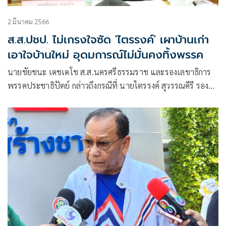
2 มีนาคม 2566
ส.ส.ปชป. ไม่เกรงใจซัด 'ไตรรงค์' เผาบ้านเก่า
เอาใจบ้านใหม่ อุดมการณ์ไม่มั่นคงทิ้งพรรค
นายชัยชนะ เดชเดโช ส.ส.นครศรีธรรมราช และรองเลขาธิการ
พรรคประชาธิปัตย์ กล่าวถึงกรณีที่ นายไตรรงค์ สุวรรณคีรี รอง
หัวหน้าพรรครวมไทยสร้างชาติ (รทสช.) ระบุถึงอดีตที่ผ่านมามี
คนในปชป. เสนอเงิน 500,000 บาท