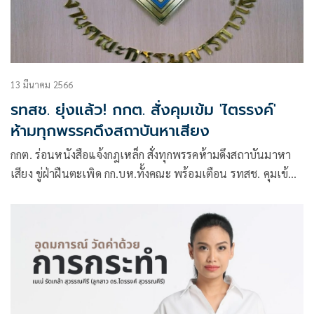
13 มีนาคม 2566
รทสช. ยุ่งแล้ว! กกต. สั่งคุมเข้ม 'ไตรรงค์'
ห้ามทุกพรรคดึงสถาบันหาเสียง
กกต. ร่อนหนังสือแจ้งกฎเหล็ก สั่งทุกพรรคห้ามดึงสถาบันมาหา
เสียง ขู่ฝ่าฝืนตะเพิด กก.บห.ทั้งคณะ พร้อมเตือน รทสช. คุมเข้ม
‘ไตรรงค์’ หลังปราศรัยโคราชประเด็นสุ่มเสี่ยง