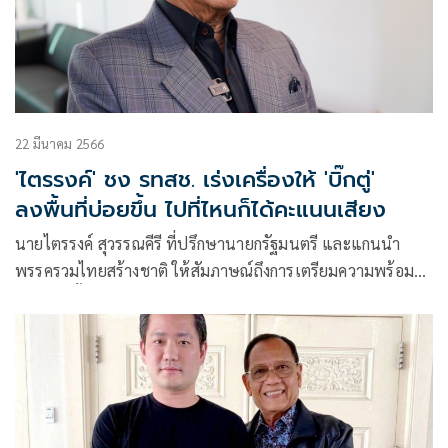
22 มีนาคม 2566
'ไตรรงค์' ชง รทสช. เร่งเครื่องให้ 'บิ๊กตู่'
ลงพื้นที่บ่อยขึ้น ไปที่ไหนก็ได้คะแนนเสียง
นายไตรรงค์ สุวรรณคีรี ที่ปรึกษานายกรัฐมนตรี และแกนนำ
พรรครวมไทยสร้างชาติ ให้สัมภาษณ์ถึงการเตรียมความพร้อมใน
การเลือกตั้งของพรรคว่า พรรคได้มอบหมายให้ตนเป็นที่ปรึกษา
คณะกรรมการสรรหาผู้สมัครส.ส.ของพรรค