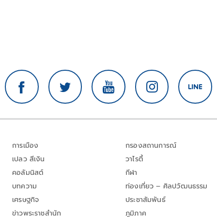
การเมือง
กรองสถานการณ์
เปลว สีเงิน
วาไรตี้
คอลัมนิสต์
กีฬา
บทความ
ท่องเที่ยว – ศิลปวัฒนธรรม
เศรษฐกิจ
ประชาสัมพันธ์
ข่าวพระราชสำนัก
ภูมิภาค