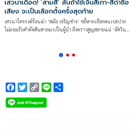
เสวนาเดือด! ‘สามสี’ ลั่นถ้าใช้เงินสีเทา-สีดำซื้อ
เสียง จะเป็นเลือกตั้งครั้งสุดท้าย
เสวนาไตรรงค์ร้อนฉ่า ‘สมัย เจริญช่าง’ ขยี้หากเลือกคนเบะปาก
ไม่ยอมรับคำตัดสินศาลมาเป็นผู้นำ ถึงคราวสูญสลายแน่ ‘อัศวิน’
เปิดใจเหตุพ่ายเมืองกรุง‘ชัชชาติ’ กระแสดี-พูดเก่ง บอก ให้ดูก
ทม.หลังตัวเองพ้นเก้าอี้ ‘ไตรรงค์’ แฉ มีบางพรรคใช้เงินสีเทา
พูดมีนัยยะ เลือกตั้งครั้งนี้ ถ้าเงินสีเทา-สีดำว่อน อาจเป็นลต.ครั้ง
สุดท้าย เพราะไม่มีใครยอมแล้ว
F
T
C
Li
S
ac
wi
o
n
h
e
tt
p
e
ar
b
er
y
e
o
Li