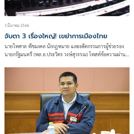
3 มีนาคม 2566
จับตา 3 เรื่องใหญ่! เขย่าการเมืองไทย
นายไพศาล พืชมงคล นักกฎหมาย และอดีตกรรมการผู้ช่วยรอง
นายกรัฐมนตรี (พล.อ.ประวิตร วงษ์สุวรรณ) โพสต์ข้อความผ่าน
เฟซบุ๊กว่า ยามมฤตยูและราหูประกบลัคนาดวงเมือง อะไรก็เกิด
ขึ้นได้!!!!