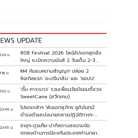
EWS UPDATE
808 Festival 2026 ไลน์อัปแรกสุดยิ่ง
1:24 น.
ใหญ่ ระเบิดความมันส์ 2 วันเต็ม 2-3
ต.ค.นี้
M4 คัมแบคตามสัญญา! ปล่อย 2
1:16 น.
ซิงเกิลแรก 'อะดรีนาลีน' และ 'ชอบU'
'ดั๊ม คาราบาว' รวมเพื่อนวัยมัธยมตั้งวง
1:02 น.
SweetCane (สวีทเคน)
โปรดเกล้าฯ 'พันเอกสุภัทร ชูตินันทน์'
23:49 น.
ดำรงตำแหน่งนายทหารปฏิบัติการฯ-
พระราชทานยศ 'พลตรี'
ซาอุฯ-ตุรเคีย-ปากีสถานลงนามข้อ
23:45 น.
ตกลงด้านการป้องกันประเทศท่ามกลาง