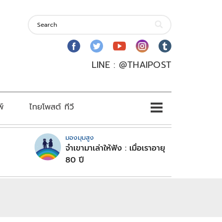
LINE : @THAIPOST
พ์
ไทยโพสต์ ทีวี
มองมุมสูง
จำเขามาเล่าให้ฟัง : เมื่อเราอายุ
80 ปี