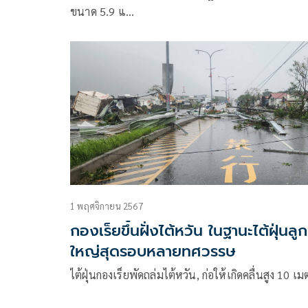
ขนาด 5.9 แ…
1 พฤศจิกายน 2567
กองเร็ยขึ้นฝั่งไต้หวัน ในฐานะไต้ฝุ่นลูก
ใหญ่สุดรอบหลายทศวรรษ
ไต้ฝุ่นกองเร็ยพัดถล่มไต้หวัน, ก่อให้เกิดคลื่นสูง 10 เ