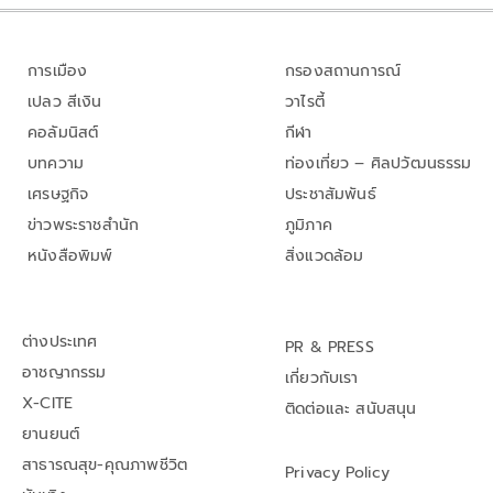
การเมือง
กรองสถานการณ์
เปลว สีเงิน
วาไรตี้
คอลัมนิสต์
กีฬา
บทความ
ท่องเที่ยว – ศิลปวัฒนธรรม
เศรษฐกิจ
ประชาสัมพันธ์
ข่าวพระราชสำนัก
ภูมิภาค
หนังสือพิมพ์
สิ่งแวดล้อม
ต่างประเทศ
PR & PRESS
อาชญากรรม
เกี่ยวกับเรา
X-CITE
ติดต่อและ สนับสนุน
ยานยนต์
สาธารณสุข-คุณภาพชีวิต
Privacy Policy