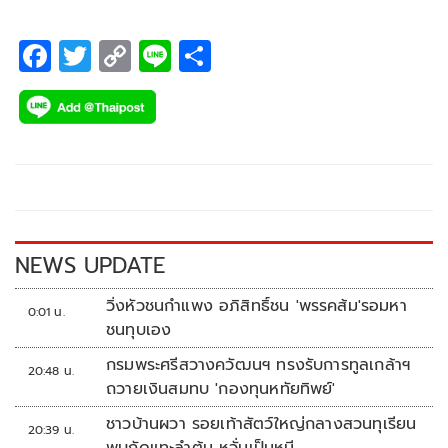
เทนต์
F
T
C
Li
S
ac
wi
o
n
h
e
tt
p
e
ar
b
er
y
e
o
Li
o
n
k
k
NEWS UPDATE
วิ่งหัวชนกำแพง อภิสิทธิ์ชน 'พรรคส้ม'รอมหา
0:01 น.
ชนทุบเอง
กรมพระศรีสวางควัฒนฯ ทรงรับการทูลเกล้าฯ
20:48 น.
ถวายเงินสมทบ 'กองทุนหทัยทิพย์'
ชาวบ้านผวา รอยเท้าสัตว์ใหญ่กลางสวนทุเรียน
20:39 น.