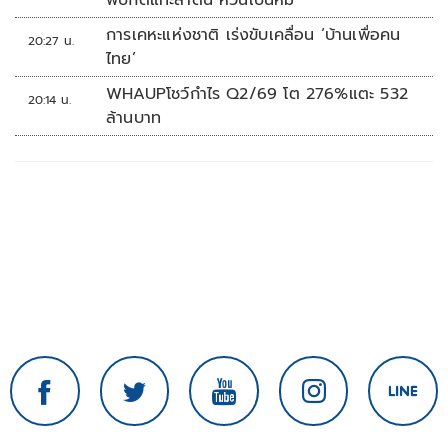
พบกัดแทะลำต้น หวั่นเป็นหมี
การเคหะแห่งชาติ เร่งขับเคลื่อน ‘บ้านเพื่อคน
20:27 น.
ไทย’
WHAUPโชว์กำไร Q2/69 โต 276%แตะ 532
20:14 น.
ล้านบาท