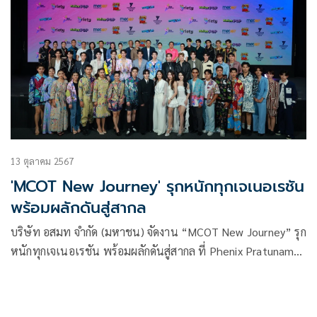
13 ตุลาคม 2567
'MCOT New Journey' รุกหนักทุกเจเนอเรชัน
พร้อมผลักดันสู่สากล
บริษัท อสมท จำกัด (มหาชน) จัดงาน “MCOT New Journey” รุก
หนักทุกเจเนอเรชัน พร้อมผลักดันสู่สากล ที่ Phenix Pratunam
Bangkok โดย ผาติยุทธ ใจสว่าง รักษาการในตำแหน่งผู้อำนวย
การใหญ่ บมจ.อสมท (รก.ผอ.ใหญ่ บมจ. อสมท) ได้เผยถึงทิศทาง
ที่ไม่ล้อมกรอบ สร้างคอมมูนิตี้ที่หลากหลาย พร้อมต่อยอดทุกคอน