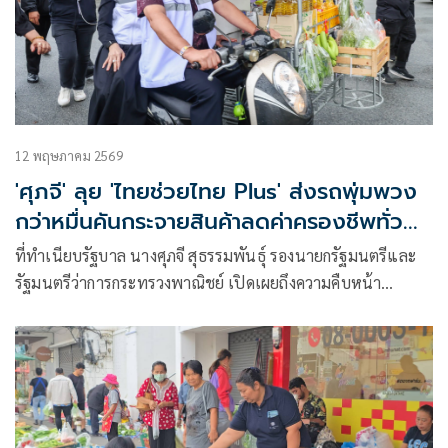
12 พฤษภาคม 2569
'ศุภจี' ลุย 'ไทยช่วยไทย Plus' ส่งรถพุ่มพวง
กว่าหมื่นคันกระจายสินค้าลดค่าครองชีพทั่ว
ประเทศ
ที่ทำเนียบรัฐบาล นางศุภจี สุธรรมพันธุ์ รองนายกรัฐมนตรีและ
รัฐมนตรีว่าการกระทรวงพาณิชย์ เปิดเผยถึงความคืบหน้า
มาตรการลดภาระค่าค