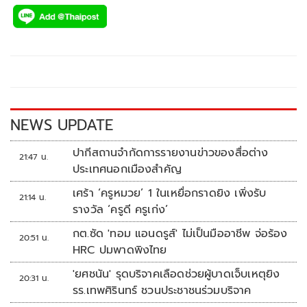
ac
wi
o
n
h
e
tt
p
e
ar
b
er
y
e
o
Li
o
n
k
k
NEWS UPDATE
ปากีสถานจำกัดการรายงานข่าวของสื่อต่าง
21:47 น.
ประเทศนอกเมืองสำคัญ
เศร้า ‘ครูหมวย’ 1 ในเหยื่อกราดยิง เพิ่งรับ
21:14 น.
รางวัล ‘ครูดี ครูเก่ง’
กต.ซัด 'ทอม แอนดรูส์' ไม่เป็นมืออาชีพ จ่อร้อง
20:51 น.
HRC ปมพาดพิงไทย
'ยศชนัน' รุดบริจาคเลือดช่วยผู้บาดเจ็บเหตุยิง
20:31 น.
รร.เทพศิรินทร์ ชวนประชาชนร่วมบริจาค