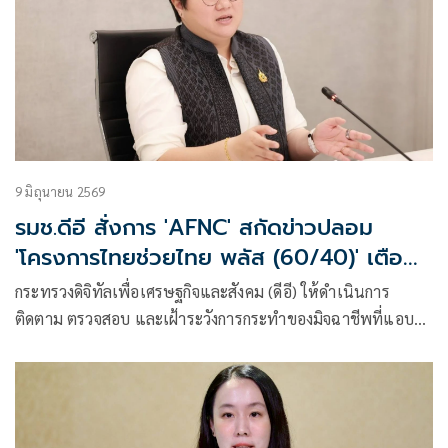
9 มิถุนายน 2569
รมช.ดีอี สั่งการ 'AFNC' สกัดข่าวปลอม
'โครงการไทยช่วยไทย พลัส (60/40)' เตือน
ปชช. ระวัง SMS-ลิงก์ปลอม หลอกลงทะเบียน
กระทรวงดิจิทัลเพื่อเศรษฐกิจและสังคม (ดีอี) ให้ดำเนินการ
ติดตาม ตรวจสอบ และเฝ้าระวังการกระทำของมิจฉาชีพที่แอบ
อ้างการลงทะเบียนโครงการ “ไทยช่วยไทย พลัส (60/40)” เป็น
ช่องทางในการก่ออาชญากรรมออนไลน์ โดยตนได้สั่งการให้ศูนย์
ต่อต้านข่าวปลอม ประเทศไทย (Anti-Fake News Center) หรือ
AFNC ดำเนินมาตรการเชิงรุก ติดตาม ตรวจสอบ และเฝ้าระวัง