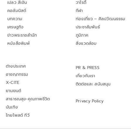
เปลว สีเงิน
วาไรตี้
คอลัมนิสต์
กีฬา
บทความ
ท่องเที่ยว – ศิลปวัฒนธรรม
เศรษฐกิจ
ประชาสัมพันธ์
ข่าวพระราชสำนัก
ภูมิภาค
หนังสือพิมพ์
สิ่งแวดล้อม
ต่างประเทศ
PR & PRESS
อาชญากรรม
เกี่ยวกับเรา
X-CITE
ติดต่อและ สนับสนุน
ยานยนต์
สาธารณสุข-คุณภาพชีวิต
Privacy Policy
บันเทิง
ไทยโพสต์ ทีวี