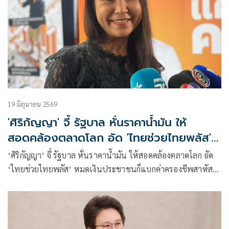
19 มิถุนายน 2569
'ศิริกัญญา' จี้ รัฐบาล หั่นราคาน้ำมัน ให้
สอดคล้องตลาดโลก อัด 'ไทยช่วยไทยพลัส'
ไม่ยั่งยืน
‘ศิริกัญญา’ จี้ รัฐบาล หั่นราคาน้ำมัน ให้สอดคล้องตลาดโลก อัด
‘ไทยช่วยไทยพลัส’ หมดเงินประชาชนก็แบกค่าครองชีพสาหัส
เหมือนเดิม