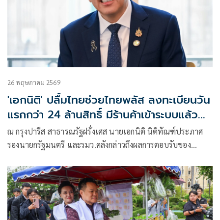
26 พฤษภาคม 2569
'เอกนิติ' ปลื้มไทยช่วยไทยพลัส ลงทะเบียนวัน
แรกกว่า 24 ล้านสิทธิ์ มีร้านค้าเข้าระบบแล้วก
ว่า 9.7 ร้าน
ณ กรุงปารีส สาธารณรัฐฝรั่งเศส นายเอกนิติ นิติทัณฑ์ประภาศ
รองนายกรัฐมนตรี และรมว.คลังกล่าวถึงผลการตอบรับของ
โครงการไทยช่วยไ