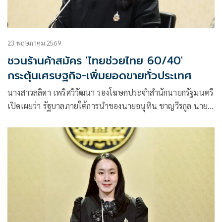
23 พฤษภาคม 2569
ชวนร้านค้าสมัคร 'ไทยช่วยไทย 60/40'
กระตุ้นเศรษฐกิจ-เพิ่มยอดขายทั่วประเทศ
นางสาวลลิดา เพริศวิวัฒนา รองโฆษกประจำสำนักนายกรัฐมนตรี
เปิดเผยว่า รัฐบาลภายใต้การนำของนายอนุทิน ชาญวีรกูล นายก
รัฐ