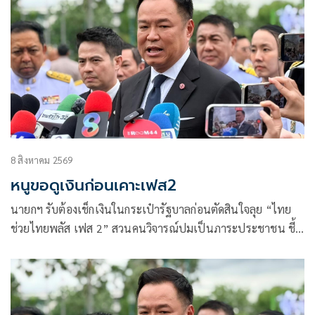
8 สิงหาคม 2569
หนูขอดูเงินก่อนเคาะเฟส2
นายกฯ รับต้องเช็กเงินในกระเป๋ารัฐบาลก่อนตัดสินใจลุย “ไทย
ช่วยไทยพลัส เฟส 2” สวนคนวิจารณ์ปมเป็นภาระประชาชน ชี้
การค้า-จีดีพีพุ่งไม่พูดถึง “ศุภจี” รอถก “เอกนิติ” ดันไทยเที่ยว
ไทยพลัสหรือไม่