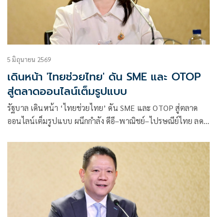
5 มิถุนายน 2569
เดินหน้า 'ไทยช่วยไทย' ดัน SME และ OTOP
สู่ตลาดออนไลน์เต็มรูปแบบ
รัฐบาล เดินหน้า ‘ไทยช่วยไทย’ ดัน SME และ OTOP สู่ตลาด
ออนไลน์เต็มรูปแบบ ผนึกกำลัง ดีอี–พาณิชย์–ไปรษณีย์ไทย ลด
ต้นทุน เพิ่มยอดขาย ขยายโอกาสการค้าในยุคดิจิทัล