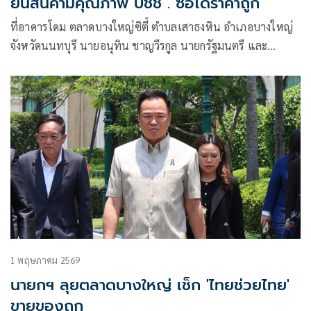
ยันสินค้ามีคุณภาพ ปชช . ซื้อได้ราคาถูก
ที่อาคารโดม ตลาดบางใหญ่ซิตี้ ตำบลเสาธงหิน อำเภอบางใหญ่
จังหวัดนนทบุรี นายอนุทิน ชาญวีรกูล นายกรัฐมนตรี และ
รมว.มหาดไทย ให้สัมภาษณ์ถึงการตรวจเ
1 พฤษภาคม 2569
นายกฯ ลุยตลาดบางใหญ่ เช็ก 'ไทยช่วยไทย'
ขายของถูก