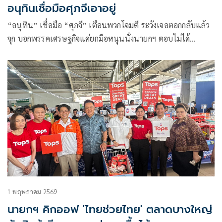
อนุทินเชื่อมือศุภจีเอาอยู่
“อนุทิน” เชื่อมือ “ศุภจี” เตือนพวกโจมตี ระวังเจอตอกกลับแล้ว
จุก บอกพรรคเศรษฐกิจแค่ยกมือหนุนนั่งนายกฯ ตอบไม่ได้
พปชร.ยุบรวม ภท.หรือไม่ “ยุทธนา” รับขาด “บิ๊กป้อม” ทำให้
ต้องปรับตัว ยืนยัน พปชร.ยังไปต่อได้
1 พฤษภาคม 2569
นายกฯ คิกออฟ 'ไทยช่วยไทย' ตลาดบางใหญ่