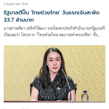
2 พฤษภาคม 2569
รัฐบาลตีปี๊บ 'ไทยช่วยไทย' วันแรกเงินสะพัด
33.7 ล้านบาท
นางสาวลลิดา เพริศวิวัฒนา รองโฆษกประจำสำนักนายกรัฐมนตรี
เปิดเผยว่า โครงการ “ไทยช่วยไทย ลดภาระค่าครองชีพ” ซึ่ง
ดำเนินการผ่านที่ว่าการอำเภอทั่วประเทศ ได้รับการตอบรับอย่าง
ล้นหลามตั้งแต่วันแรก โดยมีประชาชนเข้าร่วมแล้วกว่า
283,894 คน ครอบคลุม 878 อำเภอ ใน 76 จังหวัด (ไม่รวม
กรุงเทพมหานคร)