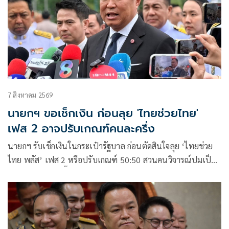
7 สิงหาคม 2569
นายกฯ ขอเช็กเงิน ก่อนลุย 'ไทยช่วยไทย'
เฟส 2 อาจปรับเกณฑ์คนละครึ่ง
นายกฯ รับเช็กเงินในกระเป๋ารัฐบาล ก่อนตัดสินใจลุย ‘ไทยช่วย
ไทย พลัส’ เฟส 2 หรือปรับเกณฑ์ 50:50 สวนคนวิจารณ์ปมเป็น
ภาระประชาชน ชี้การค้า-จีดีพี พุ่งไม่พูดถึง ยันสถานะคลังยังแข็ง
แรง