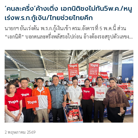
‘คนละครึ่ง’ค้างเติ่ง เอกนิติชงไม่ทัน5พ.ค./หนู
เร่งพ.ร.ก.กู้เงิน/ไทยช่วยไทยคึก
นายกฯ ยันเร่งดัน พ.ร.ก.กู้เงินเข้า ครม.อังคารที่ 5 พ.ค.นี้ ส่วน
“เอกนิติ” บอกคนละครึ่งพลัสรอไปก่อน อ้างต้องรอสรุปตัวเลขงบ
ประมาณที่เหลือ “อนุทิน”
2 พฤษภาคม 2569