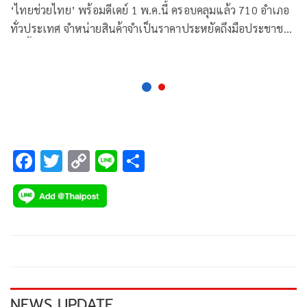
‘ไทยช่วยไทย’ พร้อมดีเดย์ 1 พ.ค.นี้ ครอบคลุมแล้ว 710 อำเภอ
ทั่วประเทศ จำหน่ายสินค้าจำเป็นราคาประหยัดถึงมือประชาชน
ทุกพื้นที่ สั่งออนไลน์ก็ได้
F
T
C
Li
S
ac
wi
o
n
h
e
tt
p
e
ar
b
er
y
e
o
Li
o
n
k
k
NEWS UPDATE