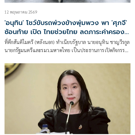
12 พฤษภาคม 2569
'อนุทิน' โชว์ขับรถพ่วงข้างพุ่มพวง พา 'ศุภจี'
ซ้อนท้าย เปิด ไทยช่วยไทย ลดภาระค่าครอง
ชีพ
ที่ตึกสันติไมตรี (หลังนอก) ทำเนียบรัฐบาล นายอนุทิน ชาญวีรกูล
นายกรัฐมนตรีและรมว.มหาดไทย เป็นประธานการเปิดกิจกรรม
“ไทยช่