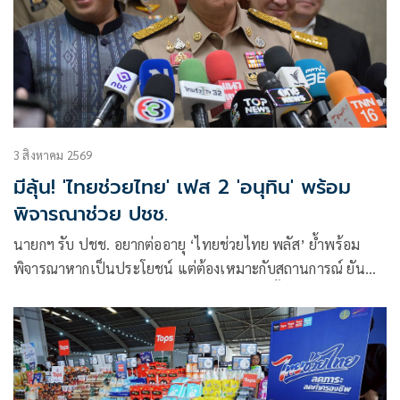
3 สิงหาคม 2569
มีลุ้น! 'ไทยช่วยไทย' เฟส 2 'อนุทิน' พร้อม
พิจารณาช่วย ปชช.
นายกฯ รับ ปชช. อยากต่ออายุ ‘ไทยช่วยไทย พลัส’ ย้ำพร้อม
พิจารณาหากเป็นประโยชน์ แต่ต้องเหมาะกับสถานการณ์ ยัน
รัฐบาลมีเวลาอีก 3 ปี พิสูจน์ผลงาน แจงลุคขาสั้นเดินตลาด ‘ก็ลม
มันเย็น’