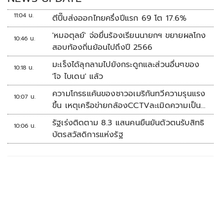
11:04 น.
ตีปี๊บส่งออกไทยครึ่งปีแรก 69 โต 17.6%
'หมอตุลย์' จ่อยื่นร้องเรียนนายกฯ ขยายผลโกง
10:46 น.
สอบท้องถิ่นย้อนไปถึงปี 2566
มะเร็งได้ลุกลามไปยังกระดูกและส่วนอื่นๆของ
10:18 น.
'โจ ไบเดน' แล้ว
ความโกรธแค้นของชาวอเมริกันทวีความรุนแรง
10:07 น.
ขึ้น เหตุเครือข่ายกล้องCCTVละเมิดความเป็น
ส่วนตัว
รัฐเร่งติดตาม 8.3 แสนคนยืนยันตัวตนรับสิทธิ
10:06 น.
บัตรสวัสดิการแห่งรัฐ