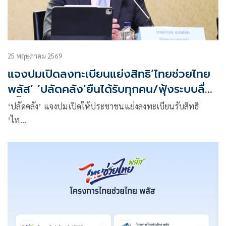
25 พฤษภาคม 2569
แจงปมเปิดลงทะเบียนแย่งสิทธิ‘ไทยช่วยไทย
พลัส’ ‘ปลัดคลัง’ยืนได้รับทุกคน/ฟุ้งระบบลื่น
ปรื๊ด-ไร้ปัญหา
‘ปลัดคลัง’ แจงปมเปิดให้ประชาชนแย่งลงทะเบียนรับสิทธิ
‘ไท…