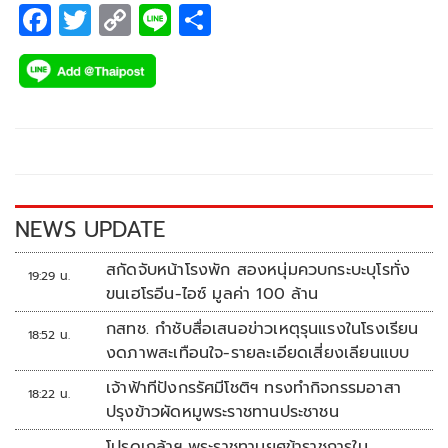
F
T
C
Li
S
ac
wi
o
n
h
e
tt
p
e
ar
b
er
y
e
o
Li
o
n
k
k
NEWS UPDATE
สกัดจับหน้าโรงพัก สองหนุ่มควบกระบะบุโรทั่ง
19:29 น.
ขนเฮโรอีน-ไอซ์ มูลค่า 100 ล้าน
กสทช. กำชับสื่อเสนอข่าวเหตุรุนแรงในโรงเรียน
18:52 น.
งดภาพสะเทือนใจ-รายละเอียดเสี่ยงเลียนแบบ
เจ้าฟ้าทีปังกรรัศมีโชติฯ ทรงทำกิจกรรมอาสา
18:22 น.
ปรุงข้าวผัดหมูพระราชทานประชาชน
โปรดเกล้าฯ พระราชทานยศข้าราชการใน