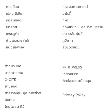
การเมือง
กรองสถานการณ์
เปลว สีเงิน
วาไรตี้
คอลัมนิสต์
กีฬา
บทความ
ท่องเที่ยว – ศิลปวัฒนธรรม
เศรษฐกิจ
ประชาสัมพันธ์
ข่าวพระราชสำนัก
ภูมิภาค
หนังสือพิมพ์
สิ่งแวดล้อม
ต่างประเทศ
PR & PRESS
อาชญากรรม
เกี่ยวกับเรา
X-CITE
ติดต่อและ สนับสนุน
ยานยนต์
สาธารณสุข-คุณภาพชีวิต
Privacy Policy
บันเทิง
ไทยโพสต์ ทีวี