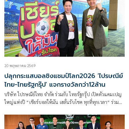
20 พฤษภาคม 2569
ปลุกกระแสบอลชิงแชมป์โลก2026 'ไปรษณีย์
ไทย-ไทยรัฐกรุ๊ป' แจกรางวัลกว่า12ล้าน
บริษัท ไปรษณีย์ไทย จำกัด ร่วมกับ ไทยรัฐกรุ๊ป เปิดตัวแคมเปญ
ใหญ่แห่งปี “เชียร์บอลให้มัน เฮลั่นรับโชค ทุกที่ทุกเวลา” ร่วม
สร้างสีสันและบรรยากาศการเชียร์ “ฟุตบอลทัวร์นาเมนต์ใหญ่”
ปี 2026 ผ่านกิจกรรมส่งไปรษณียบัตรและโปสการ์ดออนไลน์ทาย
ทีมแชมป์ ลุ้นรางวัลรวมกว่า 12 ล้านบาท พร้อมยกระดับ