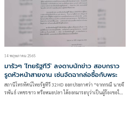
14 พฤษภาคม 2565
มารัวๆ 'ไทยรัฐทีวี' ลงดาบนักข่าว สอบกราว
รูดหัวหน้าสายงาน เซ่นจัดฉากล่อซื้อกับพระ
สถานีโทรทัศน์ไทยรัฐทีวี 32HD ออกประกาศว่า “จากกรณี นายจี
รพันธ์ เพชรขาว หรือหมอปลา ได้ออกมาระบุว่าเป็นผู้ร้องขอให้ผู้
สื่อข่าวหญิงสำนักข่าวแห่งหนึ่งไปร่วมหาหลักฐานที่สำนักสงฆ์คง
สว่างธรรม อำเภอป่าติ้ว จังหวัดยโสธร กระทั่งเกิดคลิปและภาพ
ข่าวพาดพิงถึงหลวงปู่แสง ญาณวโร