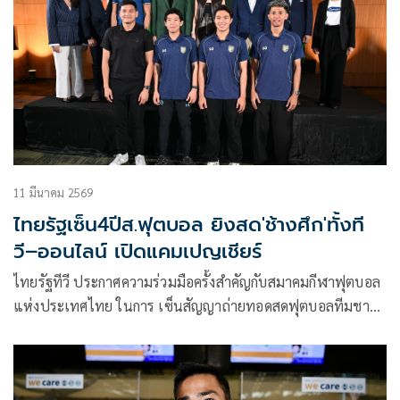
ประสบการณ์ร่วมสนุกผ่านแอปพลิเคชันพร้อมโพสต์ (Prompt
Post) และเป๋าตัง จำหน่ายในราคาใบละ 3 บาท โดยเปิดให้แฟน
บอล “เชียร์บอลให้มัน เฮลั่นรับโชค ได้ทุกที่ทุกเวลา” ตั้งแต่วันที่
1 มิถุนายน – 19 กรกฎาคม 2569
11 มีนาคม 2569
ไทยรัฐเซ็น4ปีส.ฟุตบอล ยิงสด'ช้างศึก'ทั้งที
วี–ออนไลน์ เปิดแคมเปญเชียร์
ไทยรัฐทีวี ประกาศความร่วมมือครั้งสำคัญกับสมาคมกีฬาฟุตบอล
แห่งประเทศไทย ในการ เซ็นสัญญาถ่ายทอดสดฟุตบอลทีมชาติ
ไทยระยะเวลา 4 ปี ระหว่างปี 2569–2572 ภายใต้แคมเปญ
“ไทยรัฐเชียร์ไทยแลนด์ NEW ERA” โดยแฟนบอลไทยสามารถ
รับชมการแข่งขันของทัพ “ช้างศึก” ได้ครบในที่เดียว ทั้งทาง