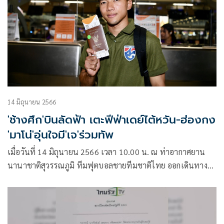
หน้าจอ ไทยรัฐทีวี ช่อง 32 และแพลตฟอร์มออนไลน์ Thairath
Sport บน YouTube และ Facebook
14 มิถุนายน 2566
'ช้างศึก'บินลัดฟ้า เตะฟีฟ่าเดย์ไต้หวัน-ฮ่องกง
'มาโน่'อุ่นใจมี'เจ'ร่วมทัพ
เมื่อวันที่ 14 มิถุนายน 2566 เวลา 10.00 น. ณ ท่าอากาศยาน
นานาชาติสุวรรณภูมิ ทีมฟุตบอลชายทีมชาติไทย ออกเดินทางสู่
ประเทศไต้หวัน เพื่อเตรียมทำการแข่งขันฟุตบอลอุ่นเครื่องตาม
ปฏิทินฟีฟ่าเดย์ 2 นัด ในวันที่ 16 มิ.ย.66 พบ ไต้หวัน ที่สนาม
กีฬาแห่งชาติเกาสง และวันที่ 19 มิ.ย.66 พบ ฮ่องกง ที่ฮ่องกง สเต
เดียม ทั้งสองนัดถ่ายทอดสดทาง ช่องไทยรัฐ และ AIS PLAY