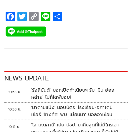
F
T
C
Li
S
ac
wi
o
n
h
e
tt
p
e
ar
b
er
y
e
o
Li
o
n
k
k
NEWS UPDATE
'รังสิมันต์' บอกเปิดทำเนียบฯ รับ 'มิน อ่อง
10:53 น.
หล่าย' ไปก็ไลฟ์บอย!
'มาดามแป้ง' มอบบัตร 'โรงเรียน-อคาเดมี'
10:38 น.
เชียร์ 'ช้างศึก' พบ 'เมียนมา' บอลอาเซียน
'โจ มณฑานี' เย้ย ปชป. มาถึงจุดที่ไม่มีใครเอา
10:15 น.