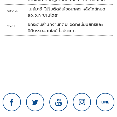
กระแสข่าวตั้งรัฐบาลส้ม เขียว แดง ก็ยังไม่มีฟ้า
เลย
'เนย์มาร์' ไม่รีบตัดสินใจอนาคต หลังใกล้หมด
9:30 น.
สัญญา 'ซานโตส'
ยกระดับสำนักงานที่ดิน! จดทะเบียนสิทธิและ
9:26 น.
นิติกรรมออนไลน์ทั่วประเทศ