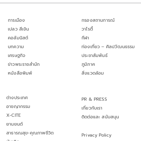
การเมือง
กรองสถานการณ์
เปลว สีเงิน
วาไรตี้
คอลัมนิสต์
กีฬา
บทความ
ท่องเที่ยว – ศิลปวัฒนธรรม
เศรษฐกิจ
ประชาสัมพันธ์
ข่าวพระราชสำนัก
ภูมิภาค
หนังสือพิมพ์
สิ่งแวดล้อม
ต่างประเทศ
PR & PRESS
อาชญากรรม
เกี่ยวกับเรา
X-CITE
ติดต่อและ สนับสนุน
ยานยนต์
สาธารณสุข-คุณภาพชีวิต
Privacy Policy