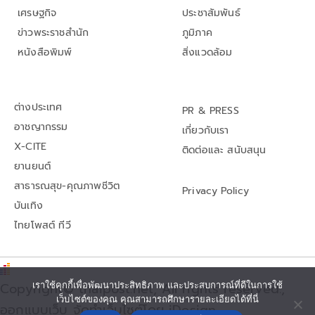
เศรษฐกิจ
ประชาสัมพันธ์
ข่าวพระราชสำนัก
ภูมิภาค
หนังสือพิมพ์
สิ่งแวดล้อม
ต่างประเทศ
PR & PRESS
อาชญากรรม
เกี่ยวกับเรา
X-CITE
ติดต่อและ สนับสนุน
ยานยนต์
สาธารณสุข-คุณภาพชีวิต
Privacy Policy
บันเทิง
ไทยโพสต์ ทีวี
Copyright© thaipost.net, All rights reserved.,
เราใช้คุกกี้เพื่อพัฒนาประสิทธิภาพ และประสบการณ์ที่ดีในการใช้
เว็บไซต์ของคุณ คุณสามารถศึกษารายละเอียดได้ที่นี่
ออกแบบเว็บ จัดทำเว็บไซต์โดย iDesign