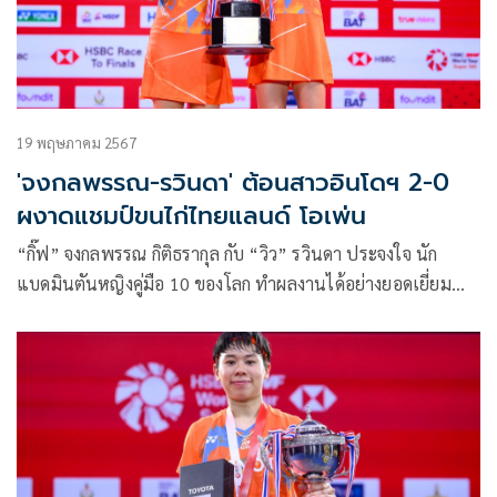
19 พฤษภาคม 2567
'จงกลพรรณ-รวินดา' ต้อนสาวอินโดฯ 2-0
ผงาดแชมป์ขนไก่ไทยแลนด์ โอเพ่น
“กิ๊ฟ” จงกลพรรณ กิติธรากุล กับ “วิว” รวินดา ประจงใจ นัก
แบดมินตันหญิงคู่มือ 10 ของโลก ทำผลงานได้อย่างยอดเยี่ยม
เอาชนะ เฟเบรียนา ดวิปูจี คูซูมา กับ อมาลเลีย คาฮายา ปราติวี
จาก อินโดนีเซีย 2 เกมรวด คว้าแชมป์โตโยต้า ไทยแลนด์ โอเพ่น
2024 ไปครองได้สำเร็จ