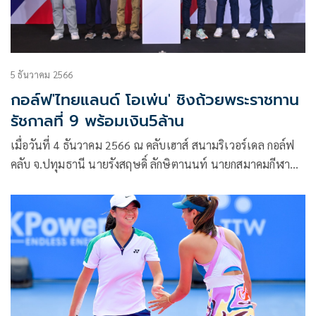
5 ธันวาคม 2566
กอล์ฟ'ไทยแลนด์ โอเพ่น' ชิงถ้วยพระราชทาน
รัชกาลที่ 9 พร้อมเงิน5ล้าน
เมื่อวันที่ 4 ธันวาคม 2566 ณ คลับเฮาส์ สนามริเวอร์เดล กอล์ฟ
คลับ จ.ปทุมธานี นายรังสฤษดิ์ ลักษิตานนท์ นายกสมาคมกีฬา
กอล์ฟแห่งประเทศไทยฯ เป็นประธานแถลงข่าวการจัดการ
แข่งขันกอล์ฟอาชีพรายการใหญ่และเก่าแก่ที่สุดของ
ประเทศไทย “ไทยแลนด์ โอเพ่น ครั้งที่ 51” ชิงถ้วย
พระราชทานพระบาทสมเด็จพระเจ้าอยู่หัว รัชกาลที่ 9 พร้อมเงิน
รางวัลรวม 5 ล้านบาท ซึ่งจะมีขึ้นระหว่างวันที่ 7-10 ธันวาคม
2566 ณ สนามริเวอร์เดล กอล์ฟ คลับ สนามระดับแชมเปียนชิพ
คอร์ส จังหวัดปทุมธานี