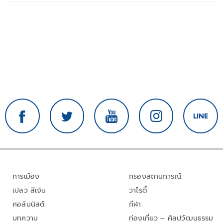
การเมือง
กรองสถานการณ์
เปลว สีเงิน
วาไรตี้
คอลัมนิสต์
กีฬา
บทความ
ท่องเที่ยว – ศิลปวัฒนธรรม