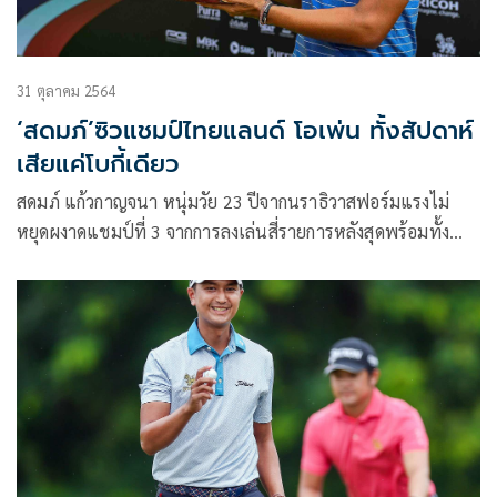
เรื่องนักท่องเที่ยว
31 ตุลาคม 2564
‘สดมภ์’ซิวแชมป์ไทยแลนด์ โอเพ่น ทั้งสัปดาห์
เสียแค่โบกี้เดียว
สดมภ์ แก้วกาญจนา หนุ่มวัย 23 ปีจากนราธิวาสฟอร์มแรงไม่
หยุดผงาดแชมป์ที่ 3 จากการลงเล่นสี่รายการหลังสุดพร้อมทั้ง
กลายเป็นนักกอล์ฟไทยคนที่หกในประวัติศาสตร์ที่คว้าแชมป์ไทย
แลนด์ โอเพ่น