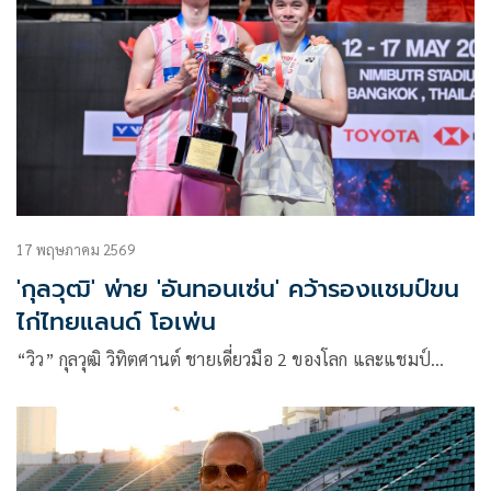
17 พฤษภาคม 2569
'กุลวุฒิ' พ่าย 'อันทอนเซ่น' คว้ารองแชมป์ขน
ไก่ไทยแลนด์ โอเพ่น
“วิว” กุลวุฒิ วิทิตศานต์ ชายเดี่ยวมือ 2 ของโลก และแชมป์…