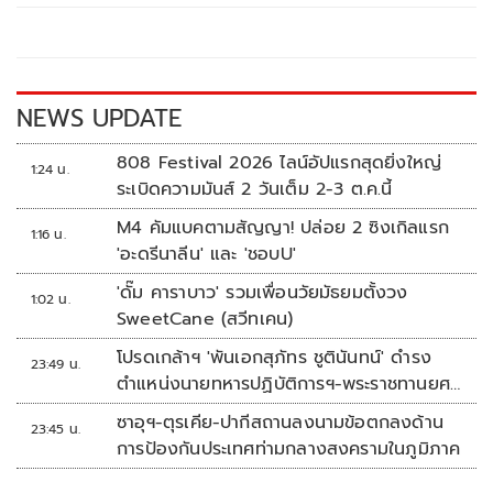
o
Li
o
n
k
k
NEWS UPDATE
808 Festival 2026 ไลน์อัปแรกสุดยิ่งใหญ่
1:24 น.
ระเบิดความมันส์ 2 วันเต็ม 2-3 ต.ค.นี้
M4 คัมแบคตามสัญญา! ปล่อย 2 ซิงเกิลแรก
1:16 น.
'อะดรีนาลีน' และ 'ชอบU'
'ดั๊ม คาราบาว' รวมเพื่อนวัยมัธยมตั้งวง
1:02 น.
SweetCane (สวีทเคน)
โปรดเกล้าฯ 'พันเอกสุภัทร ชูตินันทน์' ดำรง
23:49 น.
ตำแหน่งนายทหารปฏิบัติการฯ-พระราชทานยศ
'พลตรี'
ซาอุฯ-ตุรเคีย-ปากีสถานลงนามข้อตกลงด้าน
23:45 น.
การป้องกันประเทศท่ามกลางสงครามในภูมิภาค