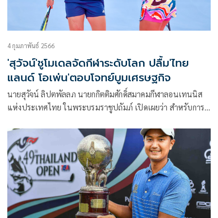
4 กุมภาพันธ์ 2566
'สุวัจน์'ชูโมเดลจัดกีฬาระดับโลก ปลื้ม'ไทย
แลนด์ โอเพ่น'ตอบโจทย์บูมเศรษฐกิจ
นายสุวัจน์ ลิปตพัลลภ นายกกิตติมศักดิ์สมาคมกีฬาลอนเทนนิส
แห่งประเทศไทย ในพระบรมราชูปถัมภ์ เปิดเผยว่า สำหรับการ
แข่งขันเทนนิสหญิง ดับเบิลยูทีเอ อินเตอร์เนชั่นแนล ซีรีส์ ทัวร์
นาเมนท์ ดับเบิลยูทีเอ 250 รายการ Thailand Open 2023
presented by E@ (ไทยแลนด์ โอเพ่น 2023 พรีเซนเต็ด บาย
อีเอ) ณ เซ็นเตอร์คอร์ต ทรู อารีน่า หัวหิน สปอร์ต คลับ อ.หัวหิน
จ.ประจวบคีรีขันธ์ นั้น ตนคิดว่าเป็นกิจกรรมที่ดีที่นำ 2 เรื่องคือ
กีฬา และเศรษฐกิจ มาไว้เป็นเรื่องเดียว ซึ่งถือเป็นโมเดลหนึ่งใน
การใช้กีฬามาเสริมสร้างความเข้มแข็งทางเศรษฐกิจ โดยเฉพาะ
ในช่วงวันเวลาที่เราจะต้องกอบกู้วิกฤตเศรษฐกิจให้กับประเทศใน