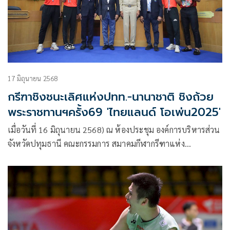
17 มิถุนายน 2568
กรีฑาชิงชนะเลิศแห่งปทท.-นานาชาติ ชิงถ้วย
พระราชทานฯครั้ง69 'ไทยแลนด์ โอเพ่น2025'
เมื่อวันที่ 16 มิถุนายน 2568) ณ ห้องประชุม องค์การบริหารส่วน
จังหวัดปทุมธานี คณะกรรมการ สมาคมกีฬากรีฑาแห่ง
ประเทศไทย ในพระบรมราชูปถัมภ์ นำโดย พล.ต.อ. จักรทิพย์
ชัยจินดา นายกสมาคมกีฬากรีฑาฯ พล.ต.ต. สุรพงษ์ อาริยะมงคล
อุปนายกอาวุโส สมาคมกีฬากรีฑาฯ และเลขาธิการสมาคม
พล.ต.ต.รุ่งโรจน์ ฐากูรปุณยสิริ อุปนายกอาวุโส และประธาน
จัดการแข่งขันฯ และ พล.ต.ท.คํารณวิทย์ ธูปกระจ่าง นายก
องค์การบริหารส่วนจังหวัดปทุมธานี