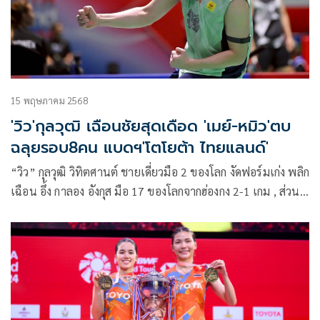
15 พฤษภาคม 2568
'วิว'กุลวุฒิ เฉือนชัยสุดเดือด 'เมย์-หมิว'ตบ
ฉลุยรอบ8คน แบดฯ'โตโยต้า ไทยแลนด์'
“วิว” กุลวุฒิ วิทิตศานต์ ชายเดี่ยวมือ 2 ของโลก งัดฟอร์มเก่ง พลิก
เฉือน อึ้ง กาลอง อังกุส มือ 17 ของโลกจากฮ่องกง 2-1 เกม , ส่วน 2
สาวไทย อย่าง “เมย์” รัชนก อินทนนท์ และ “หมิว” พรปวีณ์ ช่อ
ชูวงศ์ เล่นได้อย่างเฉียบขาดเช่นกัน ผ่านเข้ารอบ 8 คนสุดท้าย
แบดมินตัน ไทยแลนด์ โอเพ่น 2025