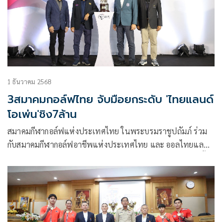
1 ธันวาคม 2568
3สมาคมกอล์ฟไทย จับมือยกระดับ 'ไทยแลนด์
โอเพ่น'ชิง7ล้าน
สมาคมกีฬากอล์ฟแห่งประเทศไทย ในพระบรมราชูปถัมภ์ ร่วม
กับสมาคมกีฬากอล์ฟอาชีพแห่งประเทศไทย และ ออลไทยแลนด์
กอล์ฟทัวร์ จัดการแข่งขันรายการ กอล์ฟ ไทยแลนด์ โอเพ่น ครั้งที่
53 ชิงเงินรางวัลเพิ่มขึ้นจากเดิม 5 ล้านบาท เป็น 7 ล้านบาท
(แชมป์จะได้รับ 1,050,000 บาท) ระหว่างวันที่ 4–7 ธันวาคม
2568 ณ สนามริเวอร์เดล กอล์ฟ คลับ จังหวัดปทุมธานี โดยจะมี
นักกอล์ฟเข้าร่วมแข่งขัน 144 คน