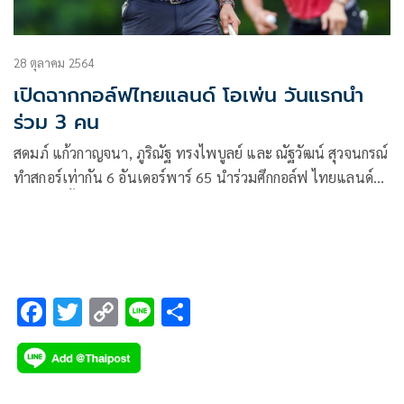
28 ตุลาคม 2564
เปิดฉากกอล์ฟไทยแลนด์ โอเพ่น วันแรกนำ
ร่วม 3 คน
สดมภ์ แก้วกาญจนา, ภูริณัฐ ทรงไพบูลย์ และ ณัฐวัฒน์ สุวจนกรณ์
ทำสกอร์เท่ากัน 6 อันเดอร์พาร์ 65 นำร่วมศึกกอล์ฟ ไทยแลนด์
โอเพ่น ครั้งที่ 49 ชิงถ้วยพระราชทาน ร.9
F
T
C
Li
S
ac
wi
o
n
h
e
tt
p
e
ar
b
er
y
e