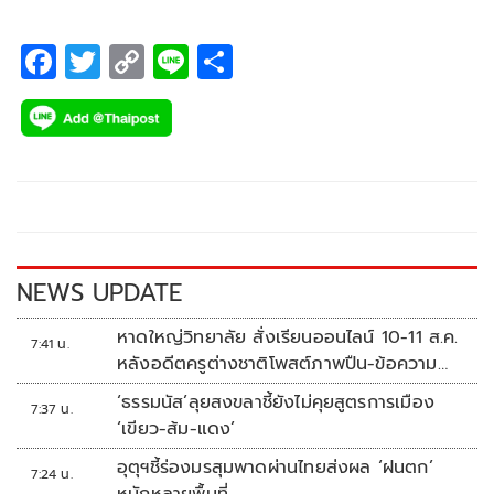
F
T
C
Li
S
ac
wi
o
n
h
e
tt
p
e
ar
b
er
y
e
o
Li
o
n
k
k
NEWS UPDATE
หาดใหญ่วิทยาลัย สั่งเรียนออนไลน์ 10-11 ส.ค.
7:41 น.
หลังอดีตครูต่างชาติโพสต์ภาพปืน-ข้อความ
ข่มขู่
‘ธรรมนัส’ลุยสงขลาชี้ยังไม่คุยสูตรการเมือง
7:37 น.
‘เขียว-ส้ม-แดง’
อุตุฯชี้ร่องมรสุมพาดผ่านไทยส่งผล ‘ฝนตก’
7:24 น.