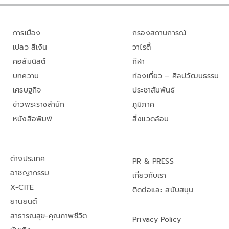
การเมือง
กรองสถานการณ์
เปลว สีเงิน
วาไรตี้
คอลัมนิสต์
กีฬา
บทความ
ท่องเที่ยว – ศิลปวัฒนธรรม
เศรษฐกิจ
ประชาสัมพันธ์
ข่าวพระราชสำนัก
ภูมิภาค
หนังสือพิมพ์
สิ่งแวดล้อม
ต่างประเทศ
PR & PRESS
อาชญากรรม
เกี่ยวกับเรา
X-CITE
ติดต่อและ สนับสนุน
ยานยนต์
สาธารณสุข-คุณภาพชีวิต
Privacy Policy