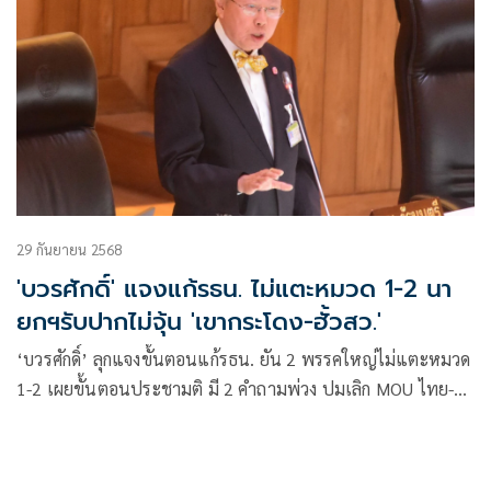
29 กันยายน 2568
'บวรศักดิ์' แจงแก้รธน. ไม่แตะหมวด 1-2 นา
ยกฯรับปากไม่จุ้น 'เขากระโดง-ฮั้วสว.'
‘บวรศักดิ์’ ลุกแจงขั้นตอนแก้รธน. ยัน 2 พรรคใหญ่ไม่แตะหมวด
1-2 เผยขั้นตอนประชามติ มี 2 คำถามพ่วง ปมเลิก MOU ไทย-
เขมร ต้องถามปชช. จ่อแก้กม.อำนาจ ปปง. สกัดใช้เป็นเครื่องมือ
ทางการเมือง