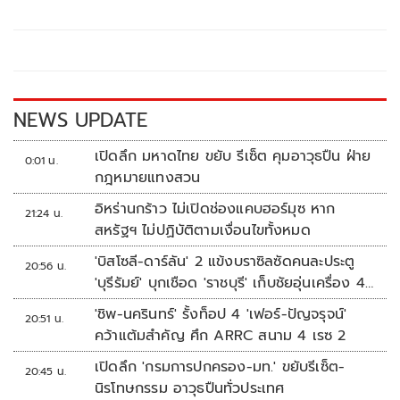
b
er
y
e
o
Li
o
n
k
k
NEWS UPDATE
เปิดลึก มหาดไทย ขยับ รีเซ็ต คุมอาวุธปืน ฝ่าย
0:01 น.
กฎหมายแทงสวน
อิหร่านกร้าว ไม่เปิดช่องแคบฮอร์มุซ หาก
21:24 น.
สหรัฐฯ ไม่ปฏิบัติตามเงื่อนไขทั้งหมด
'บิสโซลี-ดาร์ลัน' 2 แข้งบราซิลซัดคนละประตู
20:56 น.
'บุรีรัมย์' บุกเชือด 'ราชบุรี' เก็บชัยอุ่นเครื่อง 4
นัดรวด
'ชิพ-นครินทร์' รั้งท็อป 4 'เฟอร์-ปัญจรุจน์'
20:51 น.
คว้าแต้มสำคัญ ศึก ARRC สนาม 4 เรซ 2
เปิดลึก 'กรมการปกครอง-มท.' ขยับรีเซ็ต-
20:45 น.
นิรโทษกรรม อาวุธปืนทั่วประเทศ