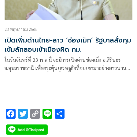
23 พฤษภาคม 2565
เปิดเพิ่มด่านไทย-ลาว ‘ช่องเม็ก’ รัฐบาลสั่งคุม
เข้มลักลอบเข้าเมืองผิด กม.
ในวันจันทร์ที่ 23 พ.ค.นี้ จะมีการเปิดด่านช่องเม็ก อ.สิรินธร
จ.อุบลราชธานี เพื่อกระตุ้นเศรษฐกิจที่ซบเซามาอย่างยาวนาน
และข่าวการเปิดด่านนี้ทางพื้นที่รายงานว่า ได้สร้างความดีใจให้
กับชาวลาวที่ต้องการเดินทางเข้ามาซื้อสินค้าและเยี่ยมญาติฝั่ง
ไทย
F
T
C
Li
S
ac
wi
o
n
h
e
tt
p
e
ar