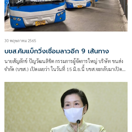
30 พฤษภาคม 2565
บขส.คัมแบ็กวิ่งเชื่อมลาวอีก 9 เส้นทาง
นายสัญลักข์ ปัญวัฒนลิขิต กรรมการผู้จัดการใหญ่ บริษัท ขนส่ง
จำกัด (บขส.) เปิดเผยว่า ในวันที่ 15 มิ.ย.นี้ บขส.จะกลับมาเปิดให้
บริการเดินรถเส้นทางระหว่างประเทศไทย-สปป.ลาว