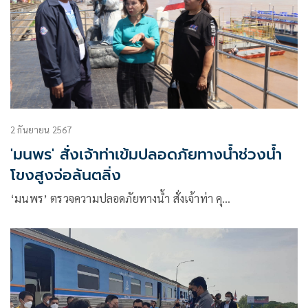
2 กันยายน 2567
'มนพร' สั่งเจ้าท่าเข้มปลอดภัยทางน้ำช่วงน้ำ
โขงสูงจ่อล้นตลิ่ง
‘มนพร’ ตรวจความปลอดภัยทางน้ำ สั่งเจ้าท่า คุ…