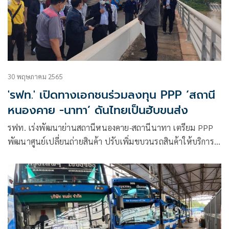
30 พฤษภาคม 2565
'รฟท.' เปิดทางเอกชนร่วมลงทุน PPP ‘สถานี
หนองคาย -นาทา’ ดันไทยเป็นฮับขนส่ง
รฟท. เร่งพัฒนาย่านสถานีหนองคาย-สถานีนาทา เตรียม PPP
พัฒนาศูนย์เปลี่ยนถ่ายสินค้า ปรับเพิ่มขบวนรถสินค้าให้บริการ
ข้ามไป สปป.ลาว ดันไทยเป็นฮับขนส่งอนุภูมิภาคลุ่มแม่น้ำโขง