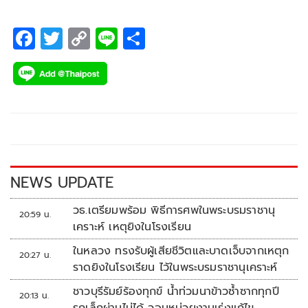
F
T
C
Li
S
ac
wi
o
n
h
e
tt
p
e
ar
b
er
y
e
o
Li
o
n
k
k
NEWS UPDATE
วธ.เตรียมพร้อม พิธีการศพในพระบรมราชานุ
20:59 น.
เคราะห์ เหตุยิงในโรงเรียน
ในหลวง ทรงรับผู้เสียชีวิตและบาดเจ็บจากเหตุก
20:27 น.
ราดยิงในโรงเรียน ไว้ในพระบรมราชานุเคราะห์
ชาวบุรีรัมย์ร้องทุกข์ น้ำท่วมนาข้าวซ้ำซากทุกปี
20:13 น.