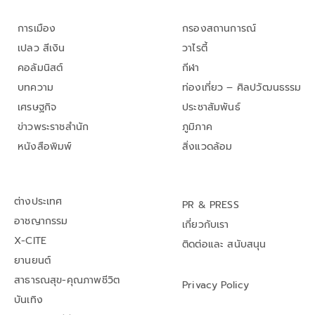
การเมือง
กรองสถานการณ์
เปลว สีเงิน
วาไรตี้
คอลัมนิสต์
กีฬา
บทความ
ท่องเที่ยว – ศิลปวัฒนธรรม
เศรษฐกิจ
ประชาสัมพันธ์
ข่าวพระราชสำนัก
ภูมิภาค
หนังสือพิมพ์
สิ่งแวดล้อม
ต่างประเทศ
PR & PRESS
อาชญากรรม
เกี่ยวกับเรา
X-CITE
ติดต่อและ สนับสนุน
ยานยนต์
สาธารณสุข-คุณภาพชีวิต
Privacy Policy
บันเทิง