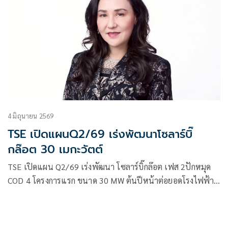
4 มิถุนายน 2569
TSE เปิดแผนQ2/69 เร่งพัฒนาโซลาร์บิ๊
กล๊อต 30 เมกะวัตต์
TSE เปิดแผน Q2/69 เร่งพัฒนา โซลาร์บิ๊กล๊อต เฟส 2ปักหมุด
COD 4 โครงการแรก ขนาด 30 MW ต้นปีหน้าต่อยอดโรงไฟฟ้า
ขยะชุมชน ธุรกิจสุขภาพ-ความงาม หนุนอนาคตโตแรง