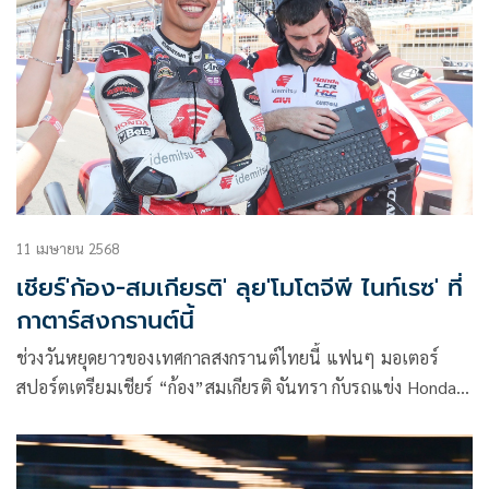
11 เมษายน 2568
เชียร์'ก้อง-สมเกียรติ' ลุย'โมโตจีพี ไนท์เรซ' ที่
กาตาร์สงกรานต์นี้
ช่วงวันหยุดยาวของเทศกาลสงกรานต์ไทยนี้ แฟนๆ มอเตอร์
สปอร์ตเตรียมเชียร์ “ก้อง”สมเกียรติ จันทรา กับรถแข่ง Honda
RC213V หมายเลข 35 ที่พร้อมเดินหน้าเพื่อเรียนรู้และทำงาน
อย่างเต็มที่ ร่วมกับต้นสังกัด อิเดมิตสึ ฮอนด้า แอลซีอาร์ ในศึก โม
โตจีพี 2025 สนาม 4 “กาตาร์ กรังด์ปรีซ์” ที่จะมีขึ้นระหว่างวันที่