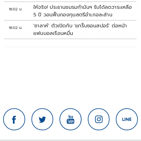
ให้จริง! ประธานชมรมกำนันฯ รับได้ลดวาระเหลือ
16:02 น.
5 ปี วอนฟื้นกองทุนสตรีอำเภอละล้าน
'ซาลาห์' ตัวเปิดกับ 'แทร็บซอนสปอร์' ต่อหน้า
16:02 น.
แฟนบอลเรือนหมื่น