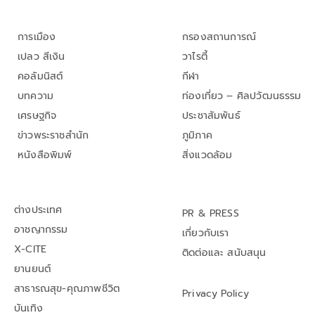
การเมือง
กรองสถานการณ์
เปลว สีเงิน
วาไรตี้
คอลัมนิสต์
กีฬา
บทความ
ท่องเที่ยว – ศิลปวัฒนธรรม
เศรษฐกิจ
ประชาสัมพันธ์
ข่าวพระราชสำนัก
ภูมิภาค
หนังสือพิมพ์
สิ่งแวดล้อม
ต่างประเทศ
PR & PRESS
อาชญากรรม
เกี่ยวกับเรา
X-CITE
ติดต่อและ สนับสนุน
ยานยนต์
สาธารณสุข-คุณภาพชีวิต
Privacy Policy
บันเทิง