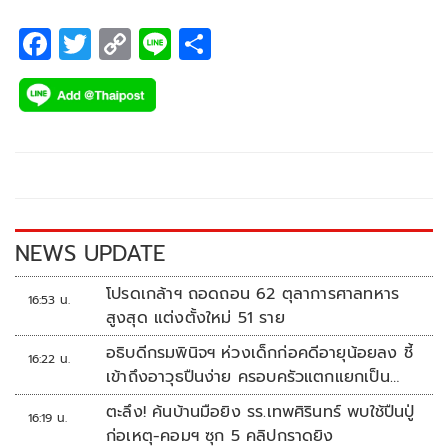
F
T
C
Li
S
ac
wi
o
n
h
e
tt
p
e
ar
b
er
y
e
o
Li
o
n
k
k
NEWS UPDATE
โปรดเกล้าฯ ถอดถอน 62 ตุลาการศาลทหาร
16:53 น.
สูงสุด แต่งตั้งใหม่ 51 ราย
อธิบดีกรมพินิจฯ ห่วงเด็กก่อคดีอายุน้อยลง ชี้
16:22 น.
เข้าถึงอาวุธปืนง่าย ครอบครัวแตกแยกเป็น
ชนวนสำคัญ
ตะลึง! ค้นบ้านมือยิง รร.เทพศิรินทร์ พบใช้ปืนปู่
16:19 น.
ก่อเหตุ-คอมฯ ซุก 5 คลิปกราดยิง