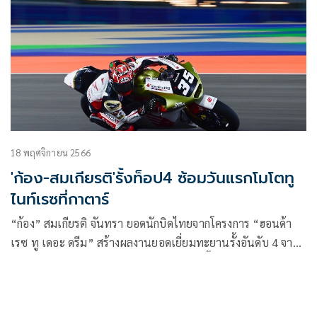
11-13 เมษายนนี้ ณ กรุงโดฮา ประเทศกาตาร์
18 พฤศจิกายน 2566
'ก้อง-สมเกียรติ'รั้งท็อป4 ซ้อมวันแรกโมโตทู
ไนท์เรซที่กาตาร์
“ก้อง” สมเกียรติ จันทรา ยอดนักบิดไทยจากโครงการ “ฮอนด้า
เรซ ทู เดอะ ดรีม” สร้างผลงานยอดเยี่ยมทะยานรั้งอันดับ 4 จาก
การซ้อมวันแรกของศึก โมโตทู เวิลด์ แชมเปี้ยนชิพ 2023 สนาม
19 กาตาร์ กรังด์ปรีซ์ มีลุ้นโพเดียมเต็มตัวในศึก”ไนท์เรซ”วัน
อาทิตย์ที่ โลเซล อินเตอร์เนชั่นแนล เซอร์กิต ประเทศกาตาร์