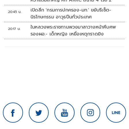
คว้าแต้มสำคัญ ศึก ARRC สนาม 4 เรซ 2
เปิดลึก 'กรมการปกครอง-มท.' ขยับรีเซ็ต-
20:45 น.
นิรโทษกรรม อาวุธปืนทั่วประเทศ
ในหลวงพระราชทานพวงมาลาวางหน้าหีบศพ
20:17 น.
รองผอ.- เด็กหญิง เหยื่อเหตุกราดยิง