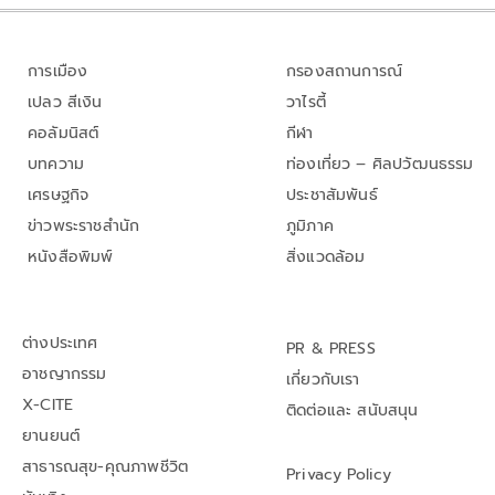
การเมือง
กรองสถานการณ์
เปลว สีเงิน
วาไรตี้
คอลัมนิสต์
กีฬา
บทความ
ท่องเที่ยว – ศิลปวัฒนธรรม
เศรษฐกิจ
ประชาสัมพันธ์
ข่าวพระราชสำนัก
ภูมิภาค
หนังสือพิมพ์
สิ่งแวดล้อม
ต่างประเทศ
PR & PRESS
อาชญากรรม
เกี่ยวกับเรา
X-CITE
ติดต่อและ สนับสนุน
ยานยนต์
สาธารณสุข-คุณภาพชีวิต
Privacy Policy