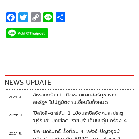
F
T
C
Li
S
ac
wi
o
n
h
e
tt
p
e
ar
b
er
y
e
o
Li
o
n
k
k
NEWS UPDATE
อิหร่านกร้าว ไม่เปิดช่องแคบฮอร์มุซ หาก
21:24 น.
สหรัฐฯ ไม่ปฏิบัติตามเงื่อนไขทั้งหมด
'บิสโซลี-ดาร์ลัน' 2 แข้งบราซิลซัดคนละประตู
20:56 น.
'บุรีรัมย์' บุกเชือด 'ราชบุรี' เก็บชัยอุ่นเครื่อง 4
นัดรวด
'ชิพ-นครินทร์' รั้งท็อป 4 'เฟอร์-ปัญจรุจน์'
20:51 น.