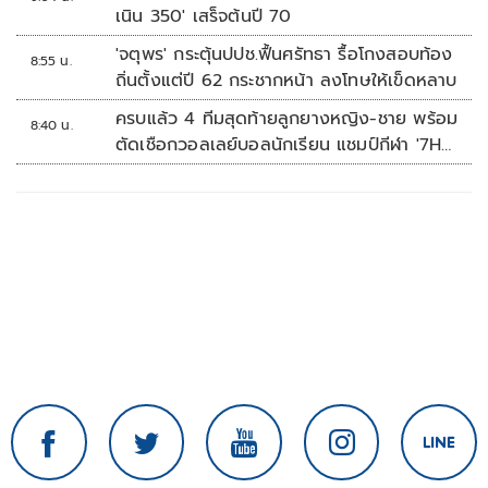
ต้นทุน-ขยายตลาดโลก
เนิน 350' เสร็จต้นปี 70
'จตุพร' กระตุ้นปปช.ฟื้นศรัทธา รื้อโกงสอบท้อง
8:55 น.
ถิ่นตั้งแต่ปี 62 กระชากหน้า ลงโทษให้เข็ดหลาบ
ครบแล้ว 4 ทีมสุดท้ายลูกยางหญิง-ชาย พร้อม
8:40 น.
ตัดเชือกวอลเลย์บอลนักเรียน แชมป์กีฬา '7HD
2026'