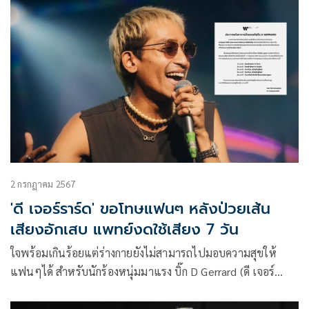
2 กรกฎาคม 2567
'ดี เจอร์ราร์ด' ขอโทษแฟนๆ หลังป่วยเส้น
เสียงอักเสบ แพทย์งดใช้เสียง 7 วัน
ใจพร้อมเกินร้อยแต่ร่างกายยังไม่สามารถไปมอบความสุขให้
แฟนๆได้ สำหรับนักร้องหนุ่มมาแรง บิ๊ก D Gerrard (ดี เจอร์
ราร์ด) หรือ ไบรอัน เจอร์ราร์ด อุกฤษ วิลลีย์ บรอด ดอนกาเบียล ที่
ล่าสุดทางต้นสังกัด Wayfer Records ได้โพสต์แถลงการณ์ถึง