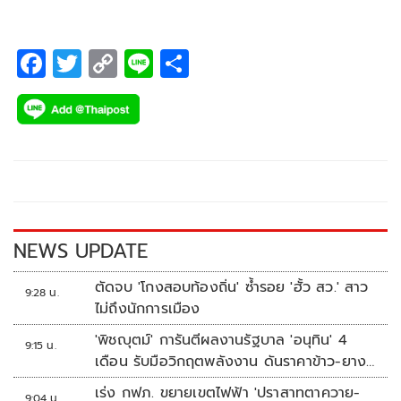
F
T
C
Li
S
ac
wi
o
n
h
e
tt
p
e
ar
b
er
y
e
o
Li
o
n
k
k
NEWS UPDATE
ตัดจบ 'โกงสอบท้องถิ่น' ซ้ำรอย 'ฮั้ว สว.' สาว
9:28 น.
ไม่ถึงนักการเมือง
'พิชญุตม์' การันตีผลงานรัฐบาล 'อนุทิน' 4
9:15 น.
เดือน รับมือวิกฤตพลังงาน ดันราคาข้าว-ยาง-
ปาล์ม พุ่งต่อเนื่อง พร้อมอัดมาตรการช่วยลด
เร่ง กฟภ. ขยายเขตไฟฟ้า 'ปราสาทตาควาย-
9:04 น.