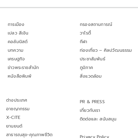
การเมือง
กรองสถานการณ์
เปลว สีเงิน
วาไรตี้
คอลัมนิสต์
กีฬา
บทความ
ท่องเที่ยว – ศิลปวัฒนธรรม
เศรษฐกิจ
ประชาสัมพันธ์
ข่าวพระราชสำนัก
ภูมิภาค
หนังสือพิมพ์
สิ่งแวดล้อม
ต่างประเทศ
PR & PRESS
อาชญากรรม
เกี่ยวกับเรา
X-CITE
ติดต่อและ สนับสนุน
ยานยนต์
สาธารณสุข-คุณภาพชีวิต
Privacy Policy