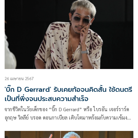
อาการป่วยของเส้นเสียงที่อักเสบและเป็นแผลบริเวณกล่องเสียง
รวมถึงกล้ามเนื้อคออักเสบ
26 เมษายน 2567
'บิ๊ก D Gerrard' รับเคยท้อจนคิดสั้น ใช้ดนตรี
เป็นที่พึ่งจนประสบความสำเร็จ
จากชีวิตในวัยเด็กของ “บิ๊ก D Gerrard” หรือ ไบรอัน เจอร์ราร์ด
อุกฤษ วิลลีย์ บรอด ดอนกาเบียล เติบโตมาพร้อมกับความเข้มงวด
ของครอบครัว โดนกลุ่มเพื่อนวัยเด็กบูลลี่ และทำร้ายร่างกาย