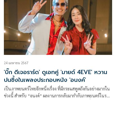
24 เมษายน 2567
'บิ๊ก ดีเจอราร์ด' ดูเอทคู่ 'มายด์ 4EVE' หวาน
ปนซึ้งในเพลงประกอบหนัง 'อนงค์'
เป็นภาพยนตร์ไทยอีกหนึ่งเรื่อง ที่มีกระแสพูดถึงกันอย่างมากใน
ช่วงนี้ สำหรับ “อนงค์” ผลงานการกลับมากำกับภาพยนตร์ในรอบ
17 ปี ของ เอส-คมกฤษ ตรีวิมล ที่ได้ 2 นักแสดงนำ จี๋-สุทธิรักษ์
ทรัพย์วิจิตร และ โบว์-เมลดา สุศรี มาร่วมแสดง