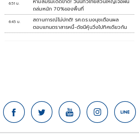
ห้ามลืมร่มเด็ดขาด! วันนี้ทั่วไทยส่วนใหญ่เจอฝน
6:51 น.
ถล่มหนัก 70%ของพื้นที่
สถานการณ์ไม่ปกติ! รศ.ดร.นงนุชเตือนผล
6:45 น.
ตอบแทนตราสารหนี้-ดัชนีหุ้นวิ่งไปทิศเดียวกัน