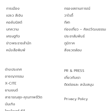
การเมือง
กรองสถานการณ์
เปลว สีเงิน
วาไรตี้
คอลัมนิสต์
กีฬา
บทความ
ท่องเที่ยว – ศิลปวัฒนธรรม
เศรษฐกิจ
ประชาสัมพันธ์
ข่าวพระราชสำนัก
ภูมิภาค
หนังสือพิมพ์
สิ่งแวดล้อม
ต่างประเทศ
PR & PRESS
อาชญากรรม
เกี่ยวกับเรา
X-CITE
ติดต่อและ สนับสนุน
ยานยนต์
สาธารณสุข-คุณภาพชีวิต
Privacy Policy
บันเทิง