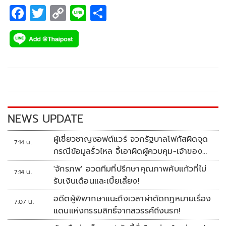
F
T
C
Li
S
ac
wi
o
n
h
e
tt
p
e
ar
b
er
y
e
o
Li
o
n
k
k
NEWS UPDATE
ผู้เชี่ยวชาญซอฟต์แวร์ จวกรัฐบาลโฟกัสผิดจุด
7:14 น.
กรณีข้อมูลรั่วไหล จี้เอาผิดผู้ควบคุม-เจ้าของ
ระบบตามกฎหมาย PDPA
'จักรภพ' อวดทีมที่ปรึกษาคุณภาพคับแก้วที่ไม่
7:14 น.
รับเงินเดือนและเบี้ยเลี้ยง!
อดีตผู้พิพากษาแนะถึงเวลาผ่าตัดกฎหมายเรื่อง
7:07 น.
แดนแห่งกรรมสิทธิ์จากสวรรค์ถึงนรก!