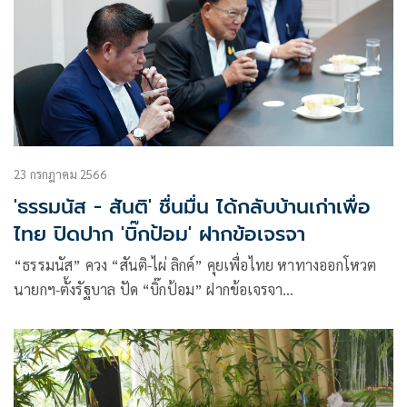
23 กรกฎาคม 2566
'ธรรมนัส - สันติ' ชื่นมื่น ได้กลับบ้านเก่าเพื่อ
ไทย ปิดปาก 'บิ๊กป้อม' ฝากข้อเจรจา
“ธรรมนัส” ควง “สันติ-ไผ่ ลิกค์” คุยเพื่อไทย หาทางออกโหวต
นายกฯ-ตั้งรัฐบาล ปัด “บิ๊กป้อม” ฝากข้อเจรจา
ด้าน “สันติ” ระรื่นบอกได้กลับบ้านเก่า