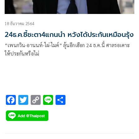
18 ธันวาคม 2564
24ธ.ค.ชี้ชะตา4แกนนำ หวังได้ประกันเหมือนรุ้ง
“เพนกวิน-อานนท์-ไผ่-ไมค์” ลุ้นอีกเฮือก 24 ธ.ค.นี้ ศาลรอเคาะ
ให้ประกันหรือไม่
F
T
C
Li
S
ac
wi
o
n
h
e
tt
p
e
ar
b
er
y
e