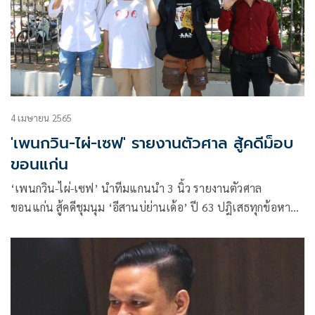
4 เมษายน 2565
'เพนกวิน-ไผ่-เซฟ' รายงานตัวศาล สู้คดีม็อบ
ขอนแก่น
‘เพนกวิน-ไผ่-เซฟ’ นำทีมแกนนำ 3 นิ้ว รายงานตัวศาล
ขอนแก่น สู้คดีชุมนุม ‘อีสานบ่ย่านเด้อ’ ปี 63 ปฎิเสธทุกข้อหา
ศาลนัดสืบพยาน มิ.ย. อนุญาตให้ประกันตัวโดยไม่มีหลักทรัพย์