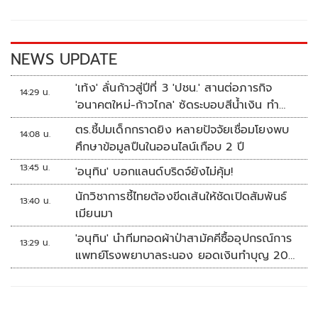
o
Li
o
n
k
k
NEWS UPDATE
'เท้ง' ลั่นก้าวสู่ปีที่ 3 'ปชน.' สานต่อภารกิจ
14:29 น.
'อนาคตใหม่-ก้าวไกล' ซัดระบอบสีน้ำเงิน ทำ
หลักนิติรัฐ-นิติธรรมสั่นคลอน
ตร.ชี้ปมเด็กกราดยิง หลายปัจจัยเชื่อมโยงพบ
14:08 น.
ศึกษาข้อมูลปืนในออนไลน์เกือบ 2 ปี
13:45 น.
'อนุทิน' บอกแลนด์บริดจ์ยังไม่คุ้ม!
นักวิชาการชี้ไทยต้องขีดเส้นให้ชัดเปิดสัมพันธ์
13:40 น.
เมียนมา
'อนุทิน' นำทีมทอดผ้าป่าสามัคคีซื้ออุปกรณ์การ
13:29 น.
แพทย์โรงพยาบาลระนอง ยอดเงินทำบุญ 20
ล้านบาท