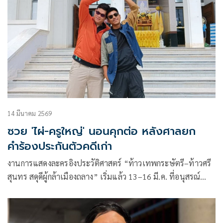
14 มีนาคม 2569
ซวย 'ไผ่-ครูใหญ่' นอนคุกต่อ หลังศาลยก
คำร้องประกันตัวคดีเก่า
งานการแสดงละครอิงประวัติศาสตร์ “ท้าวเทพกระษัตรี–ท้าวศรี
สุนทร สดุดีผู้กล้าเมืองถลาง” เริ่มแล้ว 13–16 มี.ค. ที่อนุสรณ์
สถานเมืองถลาง จ.ภูเก็ต ชวนคนไทยร่วมรำลึกวีร