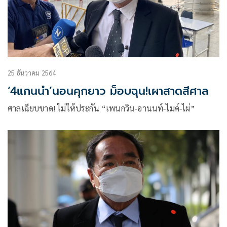
25 ธันวาคม 2564
‘4แกนนำ’นอนคุกยาว ม็อบฉุน!เผาสาดสีศาล
ศาลเฉียบขาด! ไม่ให้ประกัน “เพนกวิน-อานนท์-ไมค์-ไผ่”