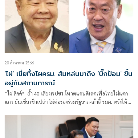
20 สิงหาคม 2566
'ไผ่' เขี่ยทิ้งโผครม. ส้มหล่นมาถึง 'บิ๊กป้อม' ขึ้น
อยู่กับสถานการณ์
“ไผ่ ลิกค์” ย้ำ 40 เสียงพปชร.โหวตแคนดิเดตเพื่อไทยไม่แตก
แถว ยันเซ็นเช็กเปล่า ไม่ต่อรองร่วมรัฐบาล-เก้าอี้ รมต. หวังให้
ประเทศเดินไปข้างหน้า ระบุส้มหล่นมาถึงบิ๊กป้อมหรือไม่ ต้องดู
สถานการณ์