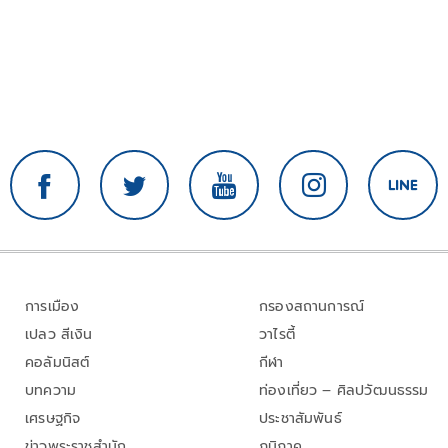
การเมือง
กรองสถานการณ์
เปลว สีเงิน
วาไรตี้
คอลัมนิสต์
กีฬา
บทความ
ท่องเที่ยว – ศิลปวัฒนธรรม
เศรษฐกิจ
ประชาสัมพันธ์
ข่าวพระราชสำนัก
ภูมิภาค