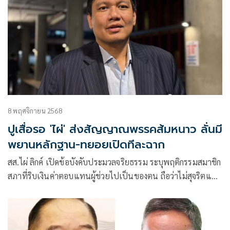
8 พฤศจิกายน 2568
ปูเสื่อรอ 'ไผ่' ส่งสัญญาณพรรคส้มหนาว ลั่นมี
พยานหลักฐาน-ทยอยเปิดทีละฉาก
สส.ไผ่ ลิกค์ เปิดข้อบังคับประมวลจริยธรรม ระบุพฤติกรรมสมาชิก
สภาที่ริบเงินค่าตอบแทนผู้ช่วยไปเป็นของตน ถือว่าไม่สุจริตและ
ทำลายเกียรติภูมิสภา ย้ำมีพยานหลักฐานชัด พร้อมเผย “ยังมีอีก
หลายกรณี” เตรียมทยอยเปิดโปงต่อเนื่อง