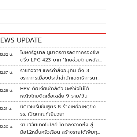
EWS UPDATE
โฆษกรัฐบาล ชูมาตรการลดค่าครองชีพ
13:32 น.
ตรึง LPG 423 บาท ‘ไทยช่วยไทยพลัส’
ดันเงินหมุนแสนล้าน
ราชกิจจาฯ แพร่คำสั่งอนุทิน ตั้ง 3
12:37 น.
ขรก.การเมืองประจำสำนักเลขาธิการนา
ยกฯ
HPV ภัยเงียบใกล้ตัว ชะล่าใจไม่ได้
12:28 น.
หญิงไทยติดเชื้อเฉลี่ย 9 ราย/วัน
นิติเวชเริ่มชันสูตร 8 ร่างเหยื่อเหตุยิง
12:21 น.
รร. เปิดเกณฑ์เยียวยา
งานวิจัยเทคโนโลยี โดดลงจากหิ้ง สู่
12:20 น.
มือ1.2หมื่นครัวเรือน สร้างรายได้เพิ่มทุก