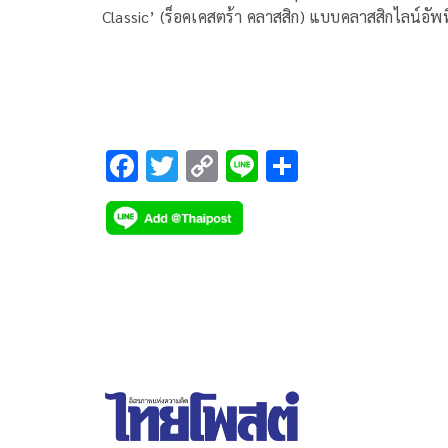
Classic’ (ร็อคเคสตร้า คลาสสิก) แบบคลาสสิกไลน์อัพที
ประกอบไปด้วย หรั่ง-ชัชชัย สุขขาว (ร้องนำ), บรรจง ศ
สกุลสุข (กีตาร์), พีรวัส กุศลศิลป์ (เบส), สัญชัย ทองใบ
(กลอง) และ ไพบูลย์ แซ่ก้วย (คีย์บอร์ด) กับผลงานใหม่ท
มีชื่อว่า ‘มีด (The Story Of Love)’
F
T
C
Li
S
ac
wi
o
n
h
e
tt
p
e
ar
b
er
y
e
o
Li
o
n
k
k