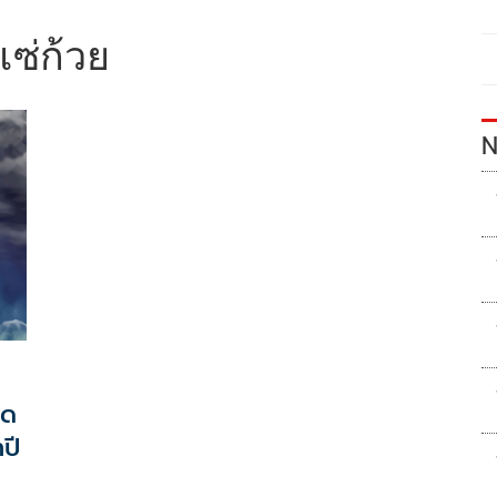
แซ่ก้วย
N
าด
ปี