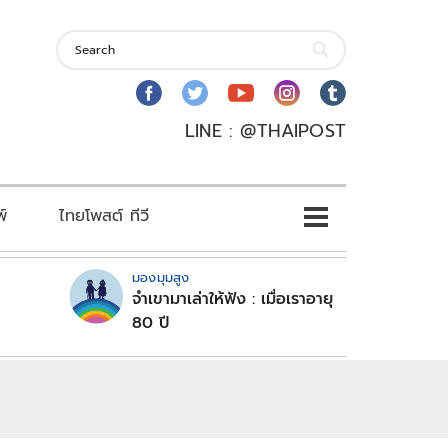
LINE : @THAIPOST
พ์
ไทยโพสต์ ทีวี
มองมุมสูง
จำเขามาเล่าให้ฟัง : เมื่อเราอายุ
80 ปี