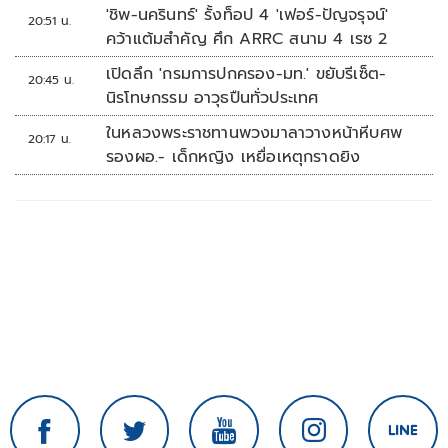
นัดรวด
'ชิพ-นครินทร์' รั้งท็อป 4 'เฟอร์-ปัญจรุจน์'
20:51 น.
คว้าแต้มสำคัญ ศึก ARRC สนาม 4 เรซ 2
เปิดลึก 'กรมการปกครอง-มท.' ขยับรีเซ็ต-
20:45 น.
นิรโทษกรรม อาวุธปืนทั่วประเทศ
ในหลวงพระราชทานพวงมาลาวางหน้าหีบศพ
20:17 น.
รองผอ.- เด็กหญิง เหยื่อเหตุกราดยิง