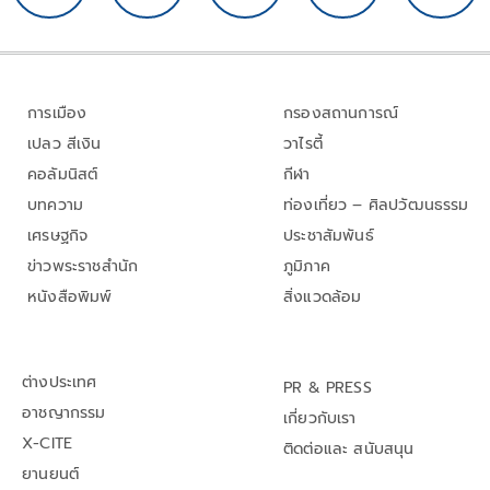
การเมือง
กรองสถานการณ์
เปลว สีเงิน
วาไรตี้
คอลัมนิสต์
กีฬา
บทความ
ท่องเที่ยว – ศิลปวัฒนธรรม
เศรษฐกิจ
ประชาสัมพันธ์
ข่าวพระราชสำนัก
ภูมิภาค
หนังสือพิมพ์
สิ่งแวดล้อม
ต่างประเทศ
PR & PRESS
อาชญากรรม
เกี่ยวกับเรา
X-CITE
ติดต่อและ สนับสนุน
ยานยนต์