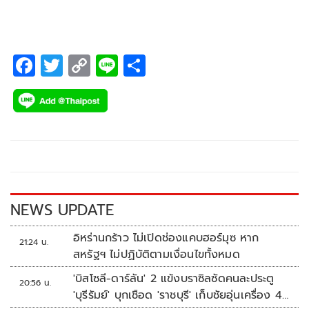
F
T
C
Li
S
ac
wi
o
n
h
e
tt
p
e
ar
b
er
y
e
o
Li
o
n
k
k
NEWS UPDATE
อิหร่านกร้าว ไม่เปิดช่องแคบฮอร์มุซ หาก
21:24 น.
สหรัฐฯ ไม่ปฏิบัติตามเงื่อนไขทั้งหมด
'บิสโซลี-ดาร์ลัน' 2 แข้งบราซิลซัดคนละประตู
20:56 น.
'บุรีรัมย์' บุกเชือด 'ราชบุรี' เก็บชัยอุ่นเครื่อง 4