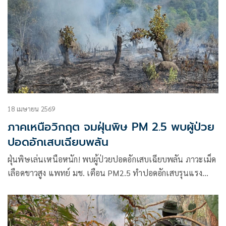
ทหารราบที่ 7
18 เมษายน 2569
ภาคเหนือวิกฤต จมฝุ่นพิษ PM 2.5 พบผู้ป่วย
ปอดอักเสบเฉียบพลัน
ฝุ่นพิษเล่นเหนือหนัก! พบผู้ป่วยปอดอักเสบเฉียบพลัน ภาวะเม็ด
เลือดขาวสูง แพทย์ มช. เตือน PM2.5 ทำปอดอักเสบรุนแรง
คนไข้ทรุดไว เสี่ยงหายใจล้มเหลว