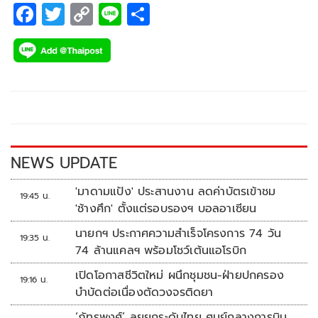
F
T
C
Li
S
ac
wi
o
n
h
e
tt
p
e
ar
b
er
y
e
o
Li
o
n
k
k
NEWS UPDATE
'มาดามแป้ง' ประสานงาน ลดค่าบัตรเข้าชม
19:45 น.
'ช้างศึก' ตั้งแต่รอบรองฯ บอลอาเซียน
นายกฯ ประกาศความสำเร็จโครงการ 74 วัน
19:35 น.
74 ล้านแคลฯ พร้อมโชว์เต้นแอโรบิก
เปิดโอกาสชีวิตใหม่ ผนึกชุมชน-ฝ่ายปกครอง
19:16 น.
บำบัดต่อเนื่องตัดวงจรติดยา
‘ภัทรพงศ์’ ลุยยกระดับไทย ศูนย์กลางการบิน