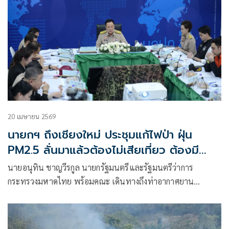
20 เมษายน 2569
นายกฯ ถึงเชียงใหม่ ประชุมแก้ไฟป่า ฝุ่น
PM2.5 ลั่นมาแล้วต้องไม่เสียเที่ยว ต้องมี
ทางออกด้วย
นายอนุทิน ชาญวีรกูล นายกรัฐมนตรีและรัฐมนตรีว่าการ
กระทรวงมหาดไทย พร้อมคณะ เดินทางถึงท่าอากาศยาน
นานาชาติเชียงใหม่ โดยมี นายรัฐพล นราดิศร ผู้ว่าราชการ
จังหวัดเชียงใหม่ ให้การต้อนรับ โดยนายกรัฐมนตรีได้ตรวจแถว
อาสาสมัครรักษาดินแดน (อส.) ก่อนเดินทางต่อไปยังกองพล