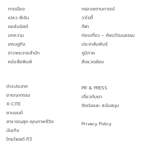
การเมือง
กรองสถานการณ์
เปลว สีเงิน
วาไรตี้
คอลัมนิสต์
กีฬา
บทความ
ท่องเที่ยว – ศิลปวัฒนธรรม
เศรษฐกิจ
ประชาสัมพันธ์
ข่าวพระราชสำนัก
ภูมิภาค
หนังสือพิมพ์
สิ่งแวดล้อม
ต่างประเทศ
PR & PRESS
อาชญากรรม
เกี่ยวกับเรา
X-CITE
ติดต่อและ สนับสนุน
ยานยนต์
สาธารณสุข-คุณภาพชีวิต
Privacy Policy
บันเทิง
ไทยโพสต์ ทีวี