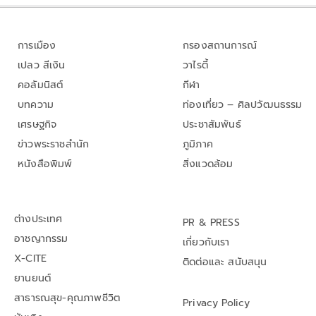
การเมือง
กรองสถานการณ์
เปลว สีเงิน
วาไรตี้
คอลัมนิสต์
กีฬา
บทความ
ท่องเที่ยว – ศิลปวัฒนธรรม
เศรษฐกิจ
ประชาสัมพันธ์
ข่าวพระราชสำนัก
ภูมิภาค
หนังสือพิมพ์
สิ่งแวดล้อม
ต่างประเทศ
PR & PRESS
อาชญากรรม
เกี่ยวกับเรา
X-CITE
ติดต่อและ สนับสนุน
ยานยนต์
สาธารณสุข-คุณภาพชีวิต
Privacy Policy