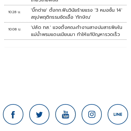
เที่ยวไทยพลัส'
'บิ๊กต่าย' ตั้งกก.ฟันวินัยร้ายแรง '3 หมอชั้น 14'
10:28 น.
สรุปพฤติกรรมชัดเอื้อ 'ทักษิณ'
'ปลัด ทส.' แจงตั้งคณะทำงานสางปมสารพิษใน
10:08 น.
แม่น้ำพรมแดนเมียนมา ทำให้แก้ปัญหารวดเร็ว