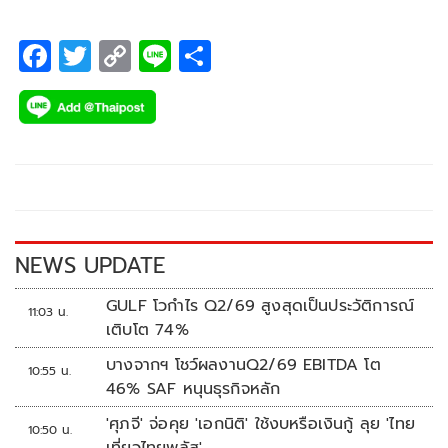
F
T
C
Li
S
ac
wi
o
n
h
e
tt
p
e
ar
b
er
y
e
o
Li
o
n
k
k
NEWS UPDATE
GULF โวกำไร Q2/69 สูงสุดเป็นประวัติการณ์
11:03 น.
เติบโต 74%
บางจากฯ โชว์ผลงานQ2/69 EBITDA โต
10:55 น.
46% SAF หนุนธุรกิจหลัก
'ศุภจี' จ่อคุย 'เอกนิติ' ใช้งบหรือเงินกู้ ลุย 'ไทย
10:50 น.