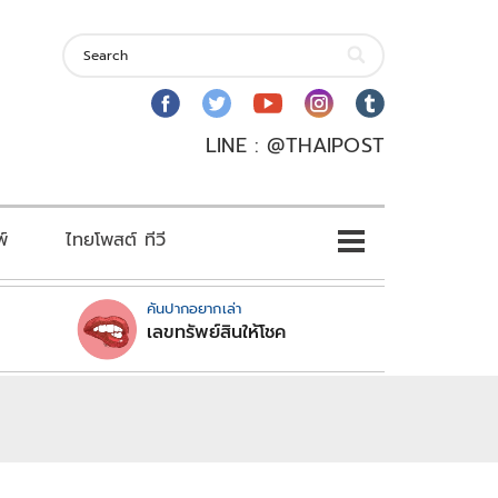
LINE : @THAIPOST
พ์
ไทยโพสต์ ทีวี
คันปากอยากเล่า
เลขทรัพย์สินให้โชค