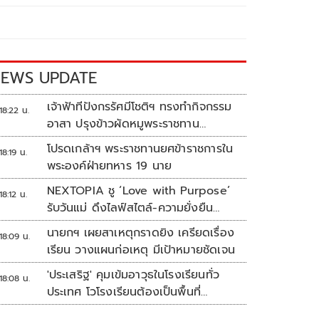
EWS UPDATE
เจ้าฟ้าทีปังกรรัศมีโชติฯ ทรงทำกิจกรรม
18:22 น.
อาสา ปรุงข้าวผัดหมูพระราชทาน
ประชาชน
โปรดเกล้าฯ พระราชทานยศข้าราชการใน
18:19 น.
พระองค์ฝ่ายทหาร 19 นาย
NEXTOPIA ชู ‘Love with Purpose’
18:12 น.
รับวันแม่ ดึงไลฟ์สไตล์-ความยั่งยืน
สร้างประสบการณ์ช้อปปิงมีความหมาย
นายกฯ เผยสาเหตุกราดยิง เครียดเรื่อง
18:09 น.
เรียน วางแผนก่อเหตุ มีเป้าหมายชัดเจน
'ประเสริฐ' คุมเข้มอาวุธในโรงเรียนทั่ว
18:08 น.
ประเทศ โวโรงเรียนต้องเป็นพื้นที่
ปลอดภัย