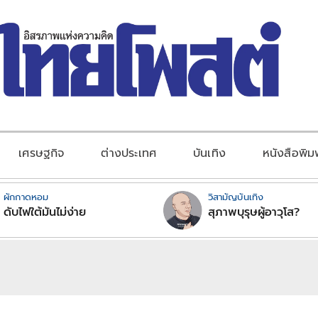
เศรษฐกิจ
ต่างประเทศ
บันเทิง
หนังสือพิม
ผักกาดหอม
วิสามัญบันเทิง
ดับไฟใต้มันไม่ง่าย
สุภาพบุรุษผู้อาวุโส?