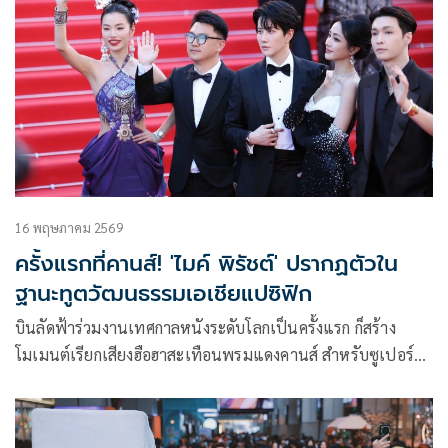
16 พฤษภาคม 2569
ครั้งแรกที่คานส์! 'ไมค์ พิรัชต์' ปรากฏตัวใน
ฐานะทูตวัฒนธรรมเอเชียแปซิฟิก
บินลัดฟ้าร่วมงานเทศกาลหนังระดับโลกเป็นครั้งแรก ก็สร้าง
โมเมนต์เรียกเสียงฮือฮาสะเทือนพรมแดงคานส์ สำหรับซูเปอร์ส
ตาร์ระดับอินเตอร์ “MIKE ANGELO” หรือ “ไมค์-พิรัชต์ นิธิ
ไพศาลกุล” หนึ่งในนักแสดงจากประเทศไทยที่ร่วมเฉิดฉายใน
เทศกาลภาพยนตร์นานาชาติเมืองคานส์ ครั้งที่ 79 (Cannes Film