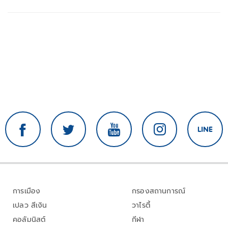
การเมือง
กรองสถานการณ์
เปลว สีเงิน
วาไรตี้
คอลัมนิสต์
กีฬา