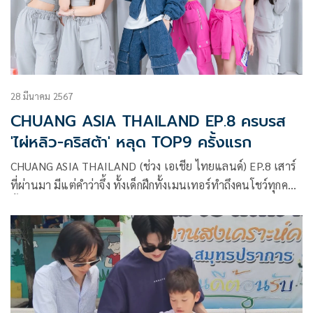
28 มีนาคม 2567
CHUANG ASIA THAILAND EP.8 ครบรส
'ไผ่หลิว-คริสต้า' หลุด TOP9 ครั้งแรก
CHUANG ASIA THAILAND (ช่วง เอเชีย ไทยแลนด์) EP.8 เสาร์
ที่ผ่านมา มีแต่คำว่าจึ้ง ทั้งเด็กฝึกทั้งเมนเทอร์ทำถึงคนโชว์ทุกคน
ทั้งโชว์เดี่ยวเพลง Queencard มินนี่ แห่งวง (G)I-DLE และ
Cooperation Stage ทั้ง 5 โชว์