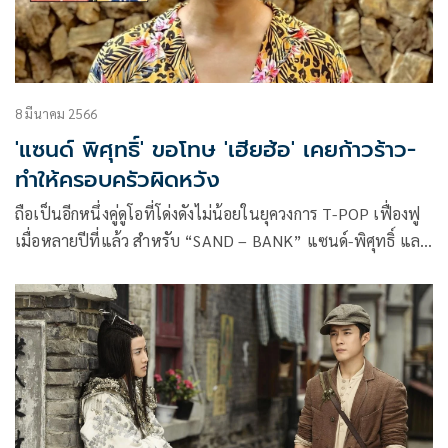
8 มีนาคม 2566
'แซนด์ พิศุทธิ์' ขอโทษ 'เฮียฮ้อ' เคยก้าวร้าว-
ทำให้ครอบครัวผิดหวัง
ถือเป็นอีกหนึ่งคู่ดูโอที่โด่งดังไม่น้อยในยุควงการ T-POP เฟื่องฟู
เมื่อหลายปีที่แล้ว สำหรับ “SAND – BANK” แซนด์-พิศุทธิ์ และ
แบงก์-พิเศษ นิธิไพศาลกุล พี่ๆของ กอล์ฟ พิชญะ และ ไมค์ พิรั
ชต์ ที่หลายคนมักจะคุ้นเคยกับวลียอดฮิต “พูดก็ไม่ดี เงียบก็ไม่ดี
ว๊ากฉันทุกที (อะไรว้า)” จากเพลง “อะไรว้า”