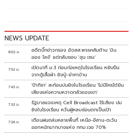
b
er
y
e
o
Li
o
n
k
k
NEWS UPDATE
อดีตบิ๊กข่าวกรอง อัดสส.พรรคส้มต้าน 'มิน
8:02 น.
ออง ไลง์' แต่กลับชอบ 'ฮุน เซน'
เปิดนาที ม.3 ก่อนก่อเหตุในโรงเรียน หยิบปืน
7:52 น.
จากตู้เสื้อผ้า ยิงปู่-ย่าคาบ้าน
'ป้าทิชา' สะท้อนปมยิงในโรงเรียน 'ไม่มีใครได้ยิน
7:43 น.
เสียงแห่งความหวาดกลัวของเขา'
รัฐบาลแจงเหตุ Cell Broadcast ไร้เสียง ปม
7:32 น.
ยิงในโรงเรียน หวั่นผู้หลบซ่อนตกเป็นเป้า
เตือนฝนถล่มหลายพื้นที่ เหนือ-อีสาน-ตะวัน
7:26 น.
ออกหนักมากบางแห่ง กทม.เจอ 70%