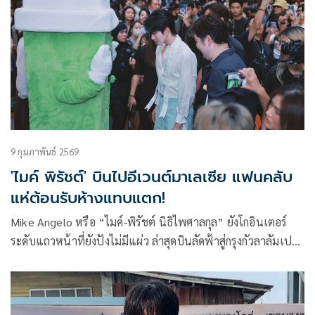
Festival 2026) ซึ่งจัดขึ้นระหว่างวันที่ 12-23 พฤษภาคม 2026
ณ ประเทศฝรั่งเศส ท่ามกลางเหล่าคนดังจากทั่วโลกที่เข้าร่วมงาน
อย่างคับคั่ง
9 กุมภาพันธ์ 2569
'ไมค์ พิรัชต์' บินไปอีเวนต์มาเลเซีย แฟนคลับ
แห่ต้อนรับห้างแทบแตก!
Mike Angelo หรือ “ไมค์-พิรัชต์ นิธิไพศาลกุล” ยังโกอินเตอร์
ระดับแถวหน้าที่ยังปังไม่มีแผ่ว ล่าสุดบินลัดฟ้าสู่กรุงกัวลาลัมเปอร์
ประเทศมาเลเซีย เพื่อร่วมงานเปิดตัวร้าน NaisnoW ณ Pavilion
KL เมื่อวันก่อน