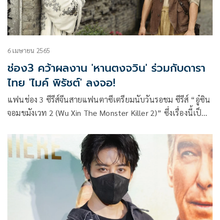
6 เมษายน 2565
ช่อง3 คว้าผลงาน 'หานตงจวิน' ร่วมกับดารา
ไทย 'ไมค์ พิรัชต์' ลงจอ!
แฟนช่อง 3 ซีรีส์จีนสายแฟนตาซีเตรียมนับวันรอชม ซีรีส์ “อู๋ซิน
จอมขมังเวท 2 (Wu Xin The Monster Killer 2)” ซึ่งเรื่องนี้เป็น
ภาคต่อจาก อู๋ซิน จอมขมังเวท 1 ภาคแรกว่าสนุกแล้ว ในภาคสอง
นี้บอกเลยว่าเพิ่มพูนความเข้มข้น และมีการเล่าเรื่องการผจญภัย
ของ อู๋ซิน นักล่าปีศาจ ในยุคสมัยที่ต่างไปจากเดิม