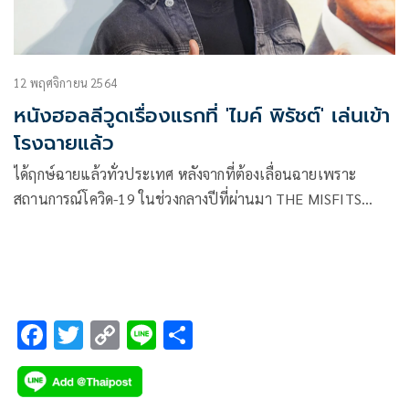
12 พฤศจิกายน 2564
หนังฮอลลีวูดเรื่องแรกที่ 'ไมค์ พิรัชต์' เล่นเข้า
โรงฉายแล้ว
ได้ฤกษ์ฉายแล้วทั่วประเทศ หลังจากที่ต้องเลื่อนฉายเพราะ
สถานการณ์โควิด-19 ในช่วงกลางปีที่ผ่านมา THE MISFITS
ภาพยนตร์แนวแอคชั่นระห่ำโลก โดย T&B Media Global ก็
พร้อมเข้าฉายในโรงภาพยนตร์อย่างเป็นทางการแล้ววันนี้
ท่ามกลางการรอคอยอย่างใจจดใจจ่อของแฟน ๆ
F
T
C
Li
S
ac
wi
o
n
h
e
tt
p
e
ar