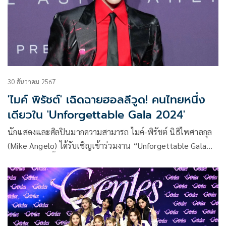
30 ธันวาคม 2567
'ไมค์ พิรัชต์' เฉิดฉายฮอลลีวูด! คนไทยหนึ่ง
เดียวใน 'Unforgettable Gala 2024'
นักแสดงและศิลปินมากความสามารถ ไมค์-พิรัชต์ นิธิไพศาลกุล
(Mike Angelo) ได้รับเชิญเข้าร่วมงาน “Unforgettable Gala
2024” ซึ่งจัดขึ้นอย่างยิ่งใหญ่เมื่อวันที่ 14 ธันวาคมที่ผ่านมา งาน
Unforgettable Gala เป็นหนึ่งในอีเวนต์ที่ทรงเกียรติที่สุดใน
วงการบันเทิงระดับโลก