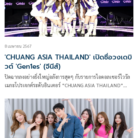
8 เมษายน 2567
'CHUANG ASIA THAILAND' เปิดชื่อวงเดบิ
วต์ 'Gen1es' (จีนีส์)
ปิดฉากลงอย่างยิ่งใหญ่อลังการสุดๆ กับรายการไอดอลเซอร์ไววัล
เมกะโปรเจกต์ระดับอินเตอร์ “CHUANG ASIA THAILAND”
(ช่วง เอเชีย ไทยแลนด์) เวทีที่คัดสรรเด็กฝึกที่มีความฝันจากทั่ว
โลกมาร่วมแข่งขันแสดงศักยภาพ เพื่อเป็นศิลปินอินเตอร์เนชัน
แนลเกิร์ลกรุ๊ปแรกของประเทศไทย