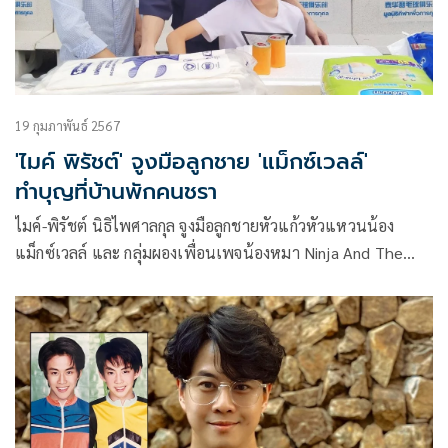
19 กุมภาพันธ์ 2567
'ไมค์ พิรัชต์' จูงมือลูกชาย 'แม็กซ์เวลล์'
ทำบุญที่บ้านพักคนชรา
ไมค์-พิรัชต์ นิธิไพศาลกุล จูงมือลูกชายหัวแก้วหัวแหวนน้อง
แม็กซ์เวลล์ และ กลุ่มผองเพื่อนเพจน้องหมา Ninja And The
Gang และ เพื่อนๆ ร่วมทำบุญสถานบ้านพักคนชรามูลนิธิวัย
วัฒนานิวาส จังหวัดสมุทรปราการ พร้อมร่วมทำกิจกรรม อาหาร
กลางวัน แจกข้าวของเครื่องใช้กันอย่างสนุกสนาน งานนี้อิ่มบุญ
และ อิ่มเอมใจกันถ้วนหน้า ทั้งผู้ให้และผู้รับ