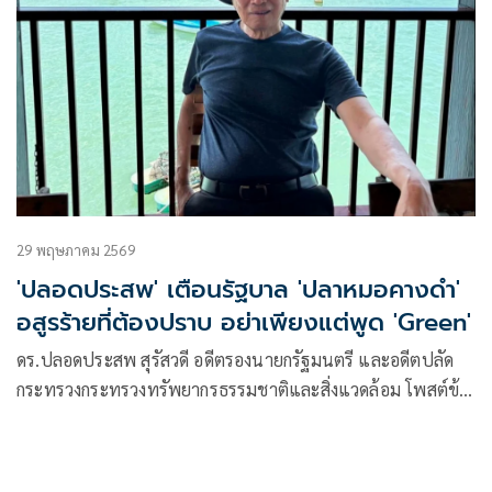
29 พฤษภาคม 2569
'ปลอดประสพ' เตือนรัฐบาล 'ปลาหมอคางดำ'
อสูรร้ายที่ต้องปราบ อย่าเพียงแต่พูด 'Green'
ดร.ปลอดประสพ สุรัสวดี อดีตรองนายกรัฐมนตรี และอดีตปลัด
กระทรวงกระทรวงทรัพยากรธรรมชาติและสิ่งแวดล้อม โพสต์ข้อ
ความผ่านเฟซบุ๊ก · เรื่อง ปลาหมอคางดำ อสูรร้ายที่ต้องปราบ มี
เนื้อหาดังนี้