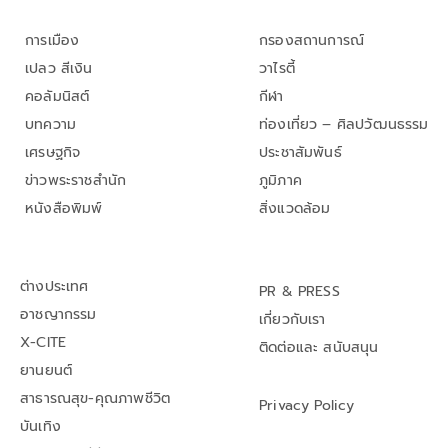
การเมือง
กรองสถานการณ์
เปลว สีเงิน
วาไรตี้
คอลัมนิสต์
กีฬา
บทความ
ท่องเที่ยว – ศิลปวัฒนธรรม
เศรษฐกิจ
ประชาสัมพันธ์
ข่าวพระราชสำนัก
ภูมิภาค
หนังสือพิมพ์
สิ่งแวดล้อม
ต่างประเทศ
PR & PRESS
อาชญากรรม
เกี่ยวกับเรา
X-CITE
ติดต่อและ สนับสนุน
ยานยนต์
สาธารณสุข-คุณภาพชีวิต
Privacy Policy
บันเทิง