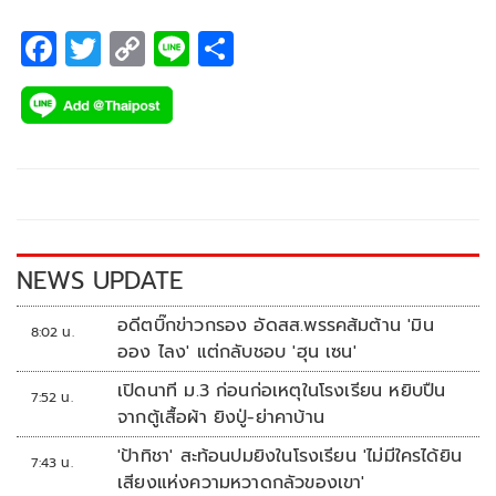
F
T
C
Li
S
ac
wi
o
n
h
e
tt
p
e
ar
b
er
y
e
o
Li
o
n
k
k
NEWS UPDATE
อดีตบิ๊กข่าวกรอง อัดสส.พรรคส้มต้าน 'มิน
8:02 น.
ออง ไลง' แต่กลับชอบ 'ฮุน เซน'
เปิดนาที ม.3 ก่อนก่อเหตุในโรงเรียน หยิบปืน
7:52 น.
จากตู้เสื้อผ้า ยิงปู่-ย่าคาบ้าน
'ป้าทิชา' สะท้อนปมยิงในโรงเรียน 'ไม่มีใครได้ยิน
7:43 น.
เสียงแห่งความหวาดกลัวของเขา'