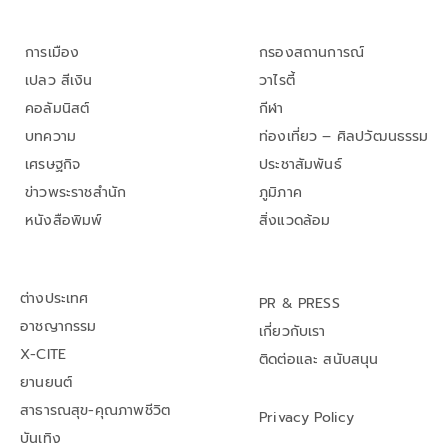
การเมือง
กรองสถานการณ์
เปลว สีเงิน
วาไรตี้
คอลัมนิสต์
กีฬา
บทความ
ท่องเที่ยว – ศิลปวัฒนธรรม
เศรษฐกิจ
ประชาสัมพันธ์
ข่าวพระราชสำนัก
ภูมิภาค
หนังสือพิมพ์
สิ่งแวดล้อม
ต่างประเทศ
PR & PRESS
อาชญากรรม
เกี่ยวกับเรา
X-CITE
ติดต่อและ สนับสนุน
ยานยนต์
สาธารณสุข-คุณภาพชีวิต
Privacy Policy
บันเทิง