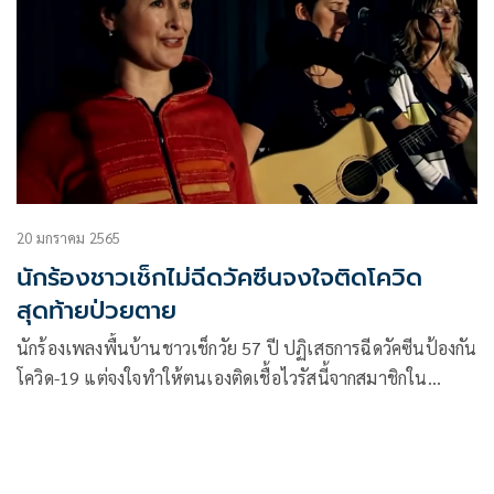
20 มกราคม 2565
นักร้องชาวเช็กไม่ฉีดวัคซีนจงใจติดโควิด
สุดท้ายป่วยตาย
นักร้องเพลงพื้นบ้านชาวเช็กวัย 57 ปี ปฏิเสธการฉีดวัคซีนป้องกัน
โควิด-19 แต่จงใจทำให้ตนเองติดเชื้อไวรัสนี้จากสมาชิกใน
ครอบครัว หวังมีภูมิคุ้มกันใช้เบิกทางในการเข้าเซานาและโรง
ละคร สุดท้ายป่วยเสียชีวิตโดยไม่ทันรักษาเมื่อสุดสัปดาห์ที่ผ่าน
มา