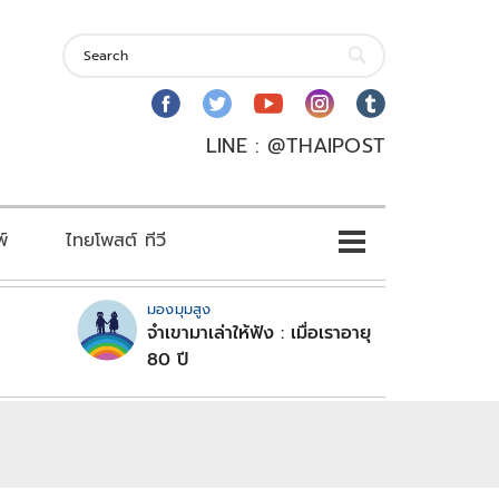
LINE : @THAIPOST
พ์
ไทยโพสต์ ทีวี
มองมุมสูง
จำเขามาเล่าให้ฟัง : เมื่อเราอายุ
80 ปี