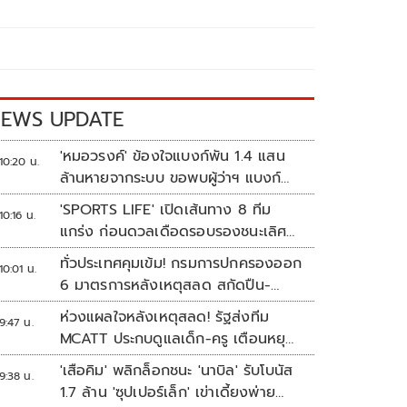
EWS UPDATE
'หมอวรงค์' ข้องใจแบงก์พัน 1.4 แสน
10:20 น.
ล้านหายจากระบบ ขอพบผู้ว่าฯ แบงก์
ชาติ
'SPORTS LIFE' เปิดเส้นทาง 8 ทีม
10:16 น.
แกร่ง ก่อนดวลเดือดรอบรองชนะเลิศ
ศึก 'วอลเลย์บอลนักเรียน แชมป์
ทั่วประเทศคุมเข้ม! กรมการปกครองออก
10:01 น.
กีฬา 7HD 2026'
6 มาตรการหลังเหตุสลด สกัดปืน-
ป้องกันเลียนแบบ
ห่วงแผลใจหลังเหตุสลด! รัฐส่งทีม
9:47 น.
MCATT ประกบดูแลเด็ก-ครู เตือนหยุด
แชร์ภาพรุนแรง
'เสือคิม' พลิกล็อกชนะ 'นาบิล' รับโบนัส
9:38 น.
1.7 ล้าน 'ซุปเปอร์เล็ก' เข่าเดี้ยงพ่าย