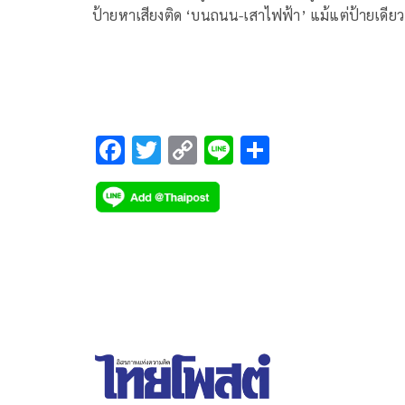
ป้ายหาเสียงติด ‘บนถนน-เสาไฟฟ้า’ แม้แต่ป้ายเดียว
เหตุ ‘บดบังสายตา-ขวางทางเดินเท้า’ ลั่นเพื่อสร้างค
ปลอดภัยให้กับผู้สัญจรโดยเฉพาะในฤดูฝน
F
T
C
Li
S
ac
wi
o
n
h
e
tt
p
e
ar
b
er
y
e
o
Li
o
n
k
k