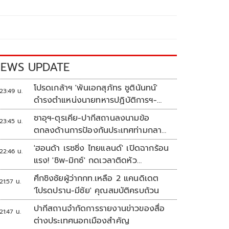
EWS UPDATE
โปรดเกล้าฯ 'พันเอกสุภัทร ชูตินันทน์'
23:49 น.
ดำรงตำแหน่งนายทหารปฏิบัติการฯ-
พระราชทานยศ 'พลตรี'
ซาอุฯ-ตุรเคีย-ปากีสถานลงนามข้อ
23:45 น.
ตกลงด้านการป้องกันประเทศท่ามกลาง
สงครามในภูมิภาค
'ฮอนด้า เรซซิ่ง ไทยแลนด์' เปิดฉากร้อน
22:46 น.
แรง! 'ชิพ-มิกซ์' กดเวลาติดหัว
แถว ARRC สนาม 4 ที่มัลดาลิกา
ศึกชิงชัยผู้ว่ากกท.เหลือ 2 แคนดิเดต
21:57 น.
'โปรดปราน-มีชัย' คุณสมบัติครบถ้วน
ปากีสถานจำกัดการรายงานข่าวของสื่อ
21:47 น.
ต่างประเทศนอกเมืองสำคัญ