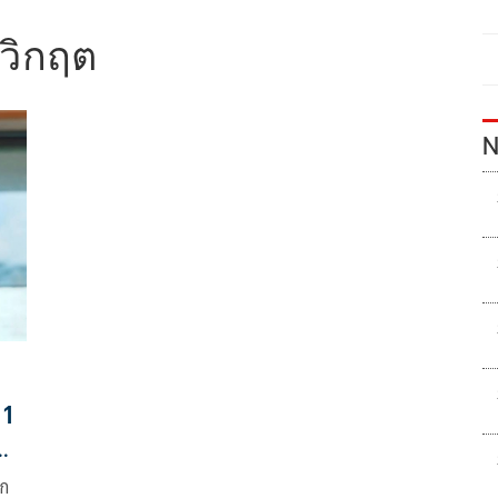
ดวิกฤต
N
 1
งพอ
าก