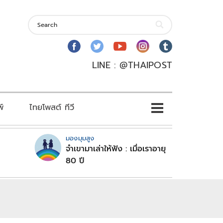
LINE : @THAIPOST
พ์
ไทยโพสต์ ทีวี
มองมุมสูง
จำเขามาเล่าให้ฟัง : เมื่อเราอายุ
80 ปี