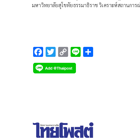
มหาวิทยาลัยสุโขทัยธรรมาธิราช วิเคราะห์สถานการณ
การสู้รบในตะวันออกกลางซึ่ง
F
T
C
Li
S
ac
wi
o
n
h
e
tt
p
e
ar
b
er
y
e
o
Li
o
n
k
k