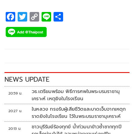
F
T
C
Li
S
ac
wi
o
n
h
e
tt
p
e
ar
b
er
y
e
o
Li
o
n
k
k
NEWS UPDATE
วธ.เตรียมพร้อม พิธีการศพในพระบรมราชานุ
20:59 น.
เคราะห์ เหตุยิงในโรงเรียน
ในหลวง ทรงรับผู้เสียชีวิตและบาดเจ็บจากเหตุก
20:27 น.
ราดยิงในโรงเรียน ไว้ในพระบรมราชานุเคราะห์
ชาวบุรีรัมย์ร้องทุกข์ น้ำท่วมนาข้าวซ้ำซากทุกปี
20:13 น.