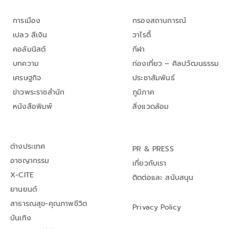
การเมือง
กรองสถานการณ์
เปลว สีเงิน
วาไรตี้
คอลัมนิสต์
กีฬา
บทความ
ท่องเที่ยว – ศิลปวัฒนธรรม
เศรษฐกิจ
ประชาสัมพันธ์
ข่าวพระราชสำนัก
ภูมิภาค
หนังสือพิมพ์
สิ่งแวดล้อม
ต่างประเทศ
PR & PRESS
อาชญากรรม
เกี่ยวกับเรา
X-CITE
ติดต่อและ สนับสนุน
ยานยนต์
สาธารณสุข-คุณภาพชีวิต
Privacy Policy
บันเทิง