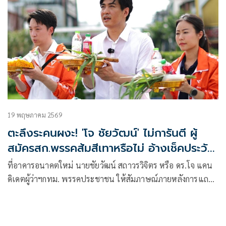
19 พฤษภาคม 2569
ตะลึงระคนผงะ! 'โจ ชัยวัฒน์' ไม่การันตี ผู้
สมัครสก.พรรคส้มสีเทาหรือไม่ อ้างเช็คประวัติ
แล้วเท่าที่ได้
ที่อาคารอนาคตใหม่ นายชัยวัฒน์ สถาวรวิจิตร หรือ ดร.โจ แคน
ดิเดตผู้ว่าฯกทม. พรรคประชาชน ให้สัมภาษณ์ภายหลังการแถลง
ข่าว AI