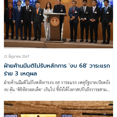
21 มิถุนายน 2567
ฝ่ายค้านมีมติไม่รับหลักการ 'งบ 68' วาระแรก
ร่าย 3 เหตุผล
ฝ่ายค้านมีมติไม่รับหลักการงบ 68 วาระแรก เหตุรัฐบาลเบียดบัง
งบ ดัน ‘ดิจิทัลวอลเล็ต’ เกินไป ชี้ยังให้โอกาสปรับถึงวาระสาม
ขืนดื้อดึงขู่ร้องศาลสั่งระงับ ‘ปกรณ์วุฒิ’ มั่นในไม่มี สส.ก้าวไกล
โหวตสวน