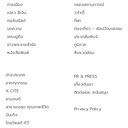
การเมือง
กรองสถานการณ์
เปลว สีเงิน
วาไรตี้
คอลัมนิสต์
กีฬา
บทความ
ท่องเที่ยว – ศิลปวัฒนธรรม
เศรษฐกิจ
ประชาสัมพันธ์
ข่าวพระราชสำนัก
ภูมิภาค
หนังสือพิมพ์
สิ่งแวดล้อม
ต่างประเทศ
PR & PRESS
อาชญากรรม
เกี่ยวกับเรา
X-CITE
ติดต่อและ สนับสนุน
ยานยนต์
สาธารณสุข-คุณภาพชีวิต
Privacy Policy
บันเทิง
ไทยโพสต์ ทีวี