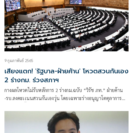
9 กุมภาพันธ์ 2565
เสียงแตก! 'รัฐบาล-ฝ่ายค้าน' โหวตสวนกันเอง
2 ร่างกม. ร่วงสภาฯ
กางผลโหวตไม่รับหลักการ 2 ร่างกม.ฉบับ “วิรัช ภท.” ฝ่ายค้าน
-รบ.ลงคะเเนนสวนกันเองวุ่น โดยเฉพาะร่างอนุญาโตตุลาการ
ภูมิใจไทยทั้งพรรคไม่เห็นด้วย ส่วน 6 เสียงที่เห็นด้วยหลากพรรค