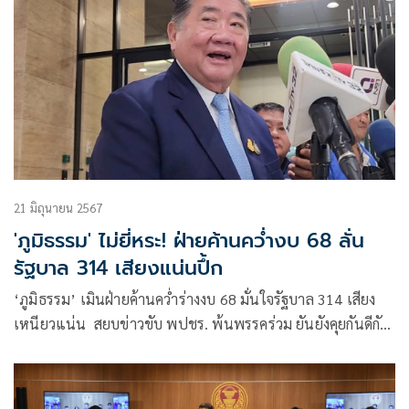
21 มิถุนายน 2567
'ภูมิธรรม' ไม่ยี่หระ! ฝ่ายค้านคว่ำงบ 68 ลั่น
รัฐบาล 314 เสียงแน่นปึ้ก
‘ภูมิธรรม’ เมิน​ฝ่ายค้านคว่ำร่างงบ 68 มั่นใจ​รัฐบาล​ 314​ เสียง
เหนียวแน่น ​ สยบข่าวขับ พปชร. พ้นพรรคร่วม ยัน​ยังคุยกันดีกับ
‘ธรรมนัส’