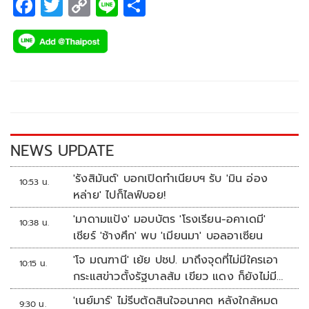
F
T
C
Li
S
ac
wi
o
n
h
e
tt
p
e
ar
b
er
y
e
o
Li
o
n
k
k
NEWS UPDATE
'รังสิมันต์' บอกเปิดทำเนียบฯ รับ 'มิน อ่อง
10:53 น.
หล่าย' ไปก็ไลฟ์บอย!
'มาดามแป้ง' มอบบัตร 'โรงเรียน-อคาเดมี'
10:38 น.
เชียร์ 'ช้างศึก' พบ 'เมียนมา' บอลอาเซียน
'โจ มณฑานี' เย้ย ปชป. มาถึงจุดที่ไม่มีใครเอา
10:15 น.
กระแสข่าวตั้งรัฐบาลส้ม เขียว แดง ก็ยังไม่มีฟ้า
เลย
'เนย์มาร์' ไม่รีบตัดสินใจอนาคต หลังใกล้หมด
9:30 น.