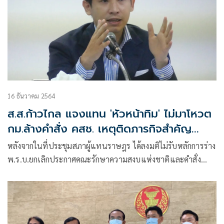
16 ธันวาคม 2564
ส.ส.ก้าวไกล แจงแทน 'หัวหน้าทิม' ไม่มาโหวต
กม.ล้างคำสั่ง คสช. เหตุติดภารกิจสำคัญ
ครอบครัว
หลังจากในที่ประชุมสภาผู้แทนราษฎร ได้ลงมติไม่รับหลักการร่าง
พ.ร.บ.ยกเลิกประกาศคณะรักษาความสงบแห่งชาติและคำสั่ง
หัวหน้ารักษาความสงบแห่งชาติ พ.ศ…. ที่ขัดต่อหลักสิทธิมนุษย
ชนและประชาธิปไตย พ.ศ….. ทั้งสองฉบับที่เสนอ