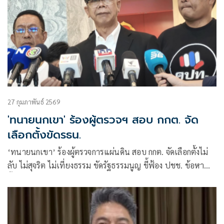
27 กุมภาพันธ์ 2569
'ทนายนกเขา' ร้องผู้ตรวจฯ สอบ กกต. จัด
เลือกตั้งขัดรธน.
‘ทนายนกเขา’ ร้องผู้ตรวจการแผ่นดิน สอบ กกต. จัดเลือกตั้งไม่
ลับ ไม่สุจริต ไม่เที่ยงธรรม ขัดรัฐธรรมนูญ ขี้ฟ้อง ปชช. ข้อหา
อั้งยี่รุนแรง บางพรรคเข้าข่ายกว่า