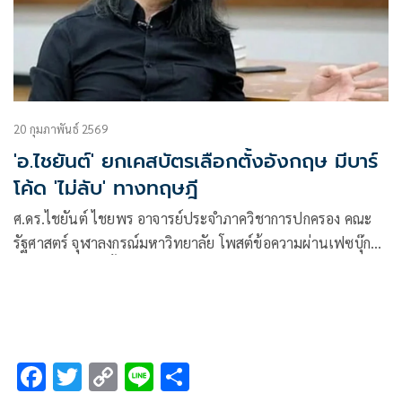
20 กุมภาพันธ์ 2569
'อ.ไชยันต์' ยกเคสบัตรเลือกตั้งอังกฤษ มีบาร์
โค้ด 'ไม่ลับ' ทางทฤษฎี
ศ.ดร.ไชยันต์ ไชยพร อาจารย์ประจำภาควิชาการปกครอง คณะ
รัฐศาสตร์ จุฬาลงกรณ์มหาวิทยาลัย โพสต์ข้อความผ่านเฟซบุ๊ก
เรื่อง “บัตรเลือกตั้งอังกฤษก็มี barcode ไม่ลับทางทฤษฎี (วิษณุ
เครืองาม) แต่สืบถึงตัวสุดยาก” โดยระบุว่า
F
T
C
Li
S