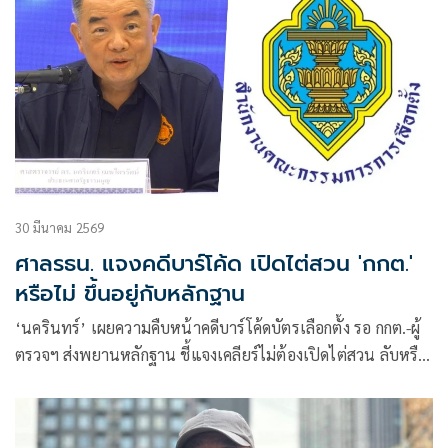
30 มีนาคม 2569
ศาลรธน. แจงคดีบาร์โค้ด เปิดไต่สวน 'กกต.'
หรือไม่ ขึ้นอยู่กับหลักฐาน
‘นครินทร์’ เผยความคืบหน้าคดีบาร์โค้ดบัตรเลือกตั้ง รอ กกต.-ผู้
ตรวจฯ ส่งพยานหลักฐาน ชี้แจงเคลียร์ไม่ต้องเปิดไต่สวน ลับหรือ
ไม่อยู่ที่ข้อกฎหมาย ดุลพินิจของตุลาการแต่ละคน ลั่นยึด
รัฐธรรมนูญตัดสินคดี