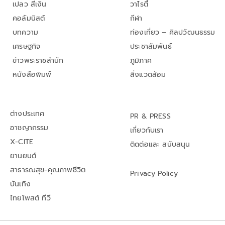
เปลว สีเงิน
วาไรตี้
คอลัมนิสต์
กีฬา
บทความ
ท่องเที่ยว – ศิลปวัฒนธรรม
เศรษฐกิจ
ประชาสัมพันธ์
ข่าวพระราชสำนัก
ภูมิภาค
หนังสือพิมพ์
สิ่งแวดล้อม
ต่างประเทศ
PR & PRESS
อาชญากรรม
เกี่ยวกับเรา
X-CITE
ติดต่อและ สนับสนุน
ยานยนต์
สาธารณสุข-คุณภาพชีวิต
Privacy Policy
บันเทิง
ไทยโพสต์ ทีวี