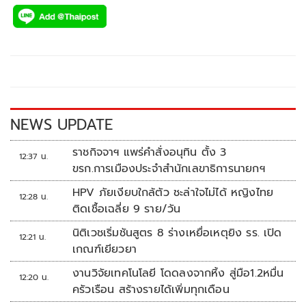
ac
wi
o
n
h
e
tt
p
e
ar
b
er
y
e
o
Li
o
n
k
k
NEWS UPDATE
ราชกิจจาฯ แพร่คำสั่งอนุทิน ตั้ง 3
12:37 น.
ขรก.การเมืองประจำสำนักเลขาธิการนายกฯ
HPV ภัยเงียบใกล้ตัว ชะล่าใจไม่ได้ หญิงไทย
12:28 น.
ติดเชื้อเฉลี่ย 9 ราย/วัน
นิติเวชเริ่มชันสูตร 8 ร่างเหยื่อเหตุยิง รร. เปิด
12:21 น.
เกณฑ์เยียวยา
งานวิจัยเทคโนโลยี โดดลงจากหิ้ง สู่มือ1.2หมื่น
12:20 น.
ครัวเรือน สร้างรายได้เพิ่มทุกเดือน