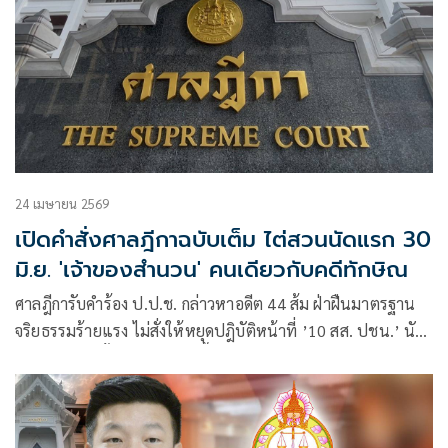
24 เมษายน 2569
เปิดคำสั่งศาลฎีกาฉบับเต็ม ไต่สวนนัดแรก 30
มิ.ย. 'เจ้าของสำนวน' คนเดียวกับคดีทักษิณ
ศาลฎีการับคำร้อง ป.ป.ช. กล่าวหาอดีต 44 ส้ม ฝ่าฝืนมาตรฐาน
จริยธรรมร้ายแรง ไม่สั่งให้หยุดปฎิบัติหน้าที่ ’10 สส. ปชน.’ นัด
พิจารณาคดีครั้งแรก 30 มิ.ย.นี้ เปิดตัวเจ้าของสำนวนคนเดียวกับ
คดีชั้น 14