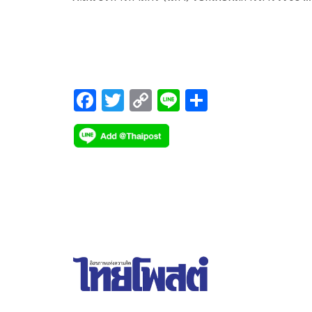
ประชาชน เรื่อง “ทักษิณปราศรัยเชียงใหม่ เชียงราย
แล้วเราควรตัดสินใจอย่างไร” ทำการสำรวจระหว่างวัน
7-10 มกราคม 2568 จากประชาชนที่มีอายุ 18 ปีขึ้น
F
T
C
Li
S
ac
wi
o
n
h
e
tt
p
e
ar
b
er
y
e
o
Li
o
n
k
k