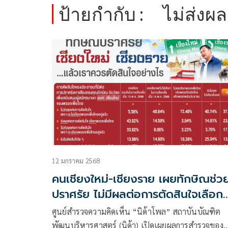
ป้ายกำกับ :
ไม่ส่งผล
12 มกราคม 2568
คนเชียงใหม่-เชียงราย เผยทักษิณช่ว
ปราศรัย ไม่มีผลต่อการตัดสินใจเลือก
นายก อบจ.
ศูนย์สำรวจความคิดเห็น “นิด้าโพล” สถาบันบัณฑิต
พัฒนบริหารศาสตร์ (นิด้า) เปิดเผยผลการสำรวจของ