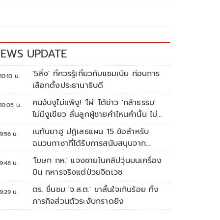
EWS UPDATE
'5สิ่ง' ที่ควรรู้เกี่ยวกับแซมเบีย ก่อนการ
10:10 น.
เลือกตั้งประธานาธิบดี
คนจับงูไม่แพ้งู! 'ไผ่' โต้ข่าว 'กล้าธรรม'
10:05 น.
ไม่มีงูเขียว ลั่นลูกผู้ชายคำไหนคำนั้น ไม่
เล่นหลายหน้า
เนทันยาฮู ปฏิเสธแผน 15 ข้อสำหรับ
9:56 น.
ฉนวนกาซาที่ได้รับการสนับสนุนจาก
ทรัมป์
'โฆษก กห.' แจงชายในคลิปวุ่นบนเครื่อง
9:48 น.
บิน ทหารจริงแต่ป่วยจิตเวช
ตร. ชื่นชม 'จ.ส.ต.' ขาสั้นใจเกินร้อย ทิ้ง
9:29 น.
ภารกิจส่วนตัวระงับกราดยิง