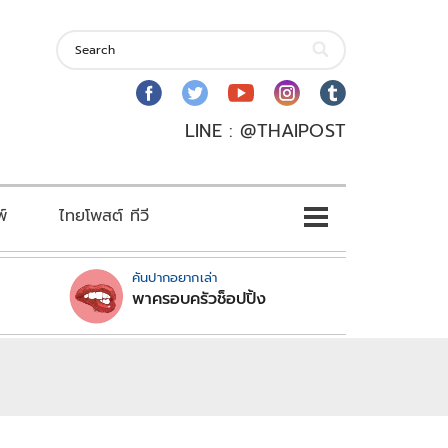
LINE : @THAIPOST
พ์
ไทยโพสต์ ทีวี
คันปากอยากเล่า
พาครอบครัวช็อปปิ้ง