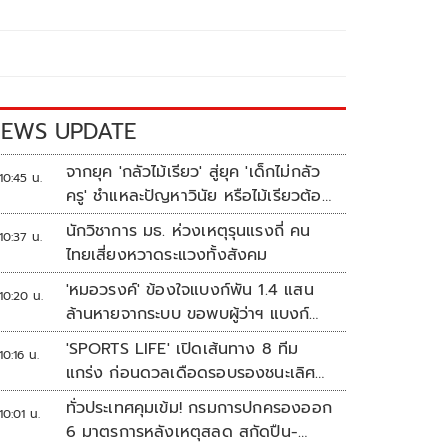
EWS UPDATE
จากยุค 'กลัวไม้เรียว' สู่ยุค 'เด็กไม่กลัว
10:45 น.
ครู' ชำแหละปัญหาวินัย หรือไม้เรียวต้อง
กลับมา?
นักวิชาการ มธ. ห่วงเหตุรุนแรงถี่ คน
10:37 น.
ไทยเสี่ยงหวาดระแวงทั้งสังคม
'หมอวรงค์' ข้องใจแบงก์พัน 1.4 แสน
10:20 น.
ล้านหายจากระบบ ขอพบผู้ว่าฯ แบงก์
ชาติ
'SPORTS LIFE' เปิดเส้นทาง 8 ทีม
10:16 น.
แกร่ง ก่อนดวลเดือดรอบรองชนะเลิศ
ศึก 'วอลเลย์บอลนักเรียน แชมป์
ทั่วประเทศคุมเข้ม! กรมการปกครองออก
10:01 น.
กีฬา 7HD 2026'
6 มาตรการหลังเหตุสลด สกัดปืน-