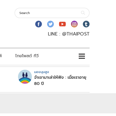
LINE : @THAIPOST
พ์
ไทยโพสต์ ทีวี
มองมุมสูง
จำเขามาเล่าให้ฟัง : เมื่อเราอายุ
80 ปี