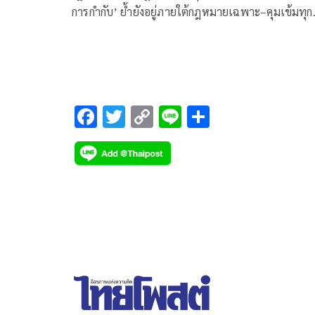
การกำกับ’ ย้ำยังอยู่ภายใต้กฎหมายเฉพาะ–คุมเข้มทุก
กิจการสำคัญ
F
T
C
Li
S
ac
wi
o
n
h
e
tt
p
e
ar
b
er
y
e
o
Li
o
n
k
k