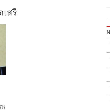
ดเสรี
N
ีไร้