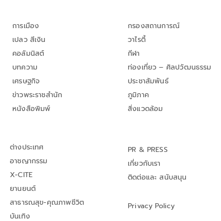
การเมือง
กรองสถานการณ์
เปลว สีเงิน
วาไรตี้
คอลัมนิสต์
กีฬา
บทความ
ท่องเที่ยว – ศิลปวัฒนธรรม
เศรษฐกิจ
ประชาสัมพันธ์
ข่าวพระราชสำนัก
ภูมิภาค
หนังสือพิมพ์
สิ่งแวดล้อม
ต่างประเทศ
PR & PRESS
อาชญากรรม
เกี่ยวกับเรา
X-CITE
ติดต่อและ สนับสนุน
ยานยนต์
สาธารณสุข-คุณภาพชีวิต
Privacy Policy
บันเทิง