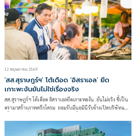
12 พฤษภาคม 2569
'สส.สุราษฎร์ฯ' โต้เดือด 'อิสราเอล' ยึด
เกาะพะงันยันไม่ใช่เรื่องจริง
สส.สุราษฎร์ฯ โต้เดือด อิสราเอลยึดเกาะพะงัน ยันไม่จริง ชี้เป็น
ดรามาสร้างภาพครึกโครม ยอมรับมีนอมินีรับจ้างเปิดบริษัทแต่
เนื้อร้ายตัดทิ้งหมด แจงยิวเยอะช่วงนี้เพราะกลับบ้านไม่ได้ จาก
เหตุสงครามกับอิหร่าน