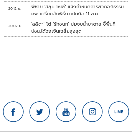
พี่ชาย 'ฮลุน โซโล่' แจ้งกำหนดการสวดอภิธรรม
20:12 น.
ศพ เตรียมจัดพิธีฌาปนกิจ 11 ส.ค.
'ลลิดา' โต้ 'รักชนก' ปมงบน้ำบาดาล ชี้พื้นที่
20:07 น.
ปชน.ได้วงเงินเฉลี่ยสูงสุด