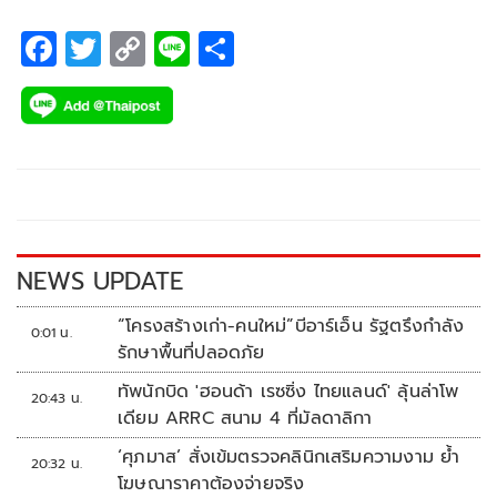
F
T
C
Li
S
ac
wi
o
n
h
e
tt
p
e
ar
b
er
y
e
o
Li
o
n
k
k
NEWS UPDATE
“โครงสร้างเก่า-คนใหม่”บีอาร์เอ็น รัฐตรึงกำลัง
0:01 น.
รักษาพื้นที่ปลอดภัย
ทัพนักบิด 'ฮอนด้า เรซซิ่ง ไทยแลนด์' ลุ้นล่าโพ
20:43 น.
เดียม ARRC สนาม 4 ที่มัลดาลิกา
‘ศุภมาส’ สั่งเข้มตรวจคลินิกเสริมความงาม ย้ำ
20:32 น.
โฆษณาราคาต้องจ่ายจริง