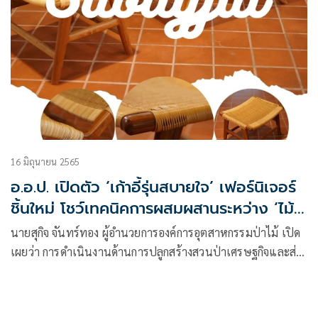
16 มิถุนายน 2565
อ.อ.ป. เปิดตัว ‘เก้าอี้รุ่นสบายใจ’ เฟอร์นิเจอร์
ชิ้นใหม่ โชว์เทคนิคการผสมผสานระหว่าง ‘ไม้
สักและหวาย’ ได้อย่างลงตัว
นายสุกิจ จันทร์ทอง ผู้อำนวยการองค์การอุตสาหกรรมป่าไม้ เปิด
เผยว่า การดำเนินงานด้านการปลูกสร้างสวนป่าเศรษฐกิจและส่ง
เสริมการบริหารจัดการป่าไม้อย่างยั่งยืน