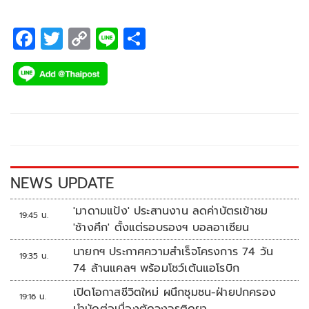
F
T
C
Li
S
ac
wi
o
n
h
e
tt
p
e
ar
b
er
y
e
o
Li
o
n
k
k
NEWS UPDATE
'มาดามแป้ง' ประสานงาน ลดค่าบัตรเข้าชม
19:45 น.
'ช้างศึก' ตั้งแต่รอบรองฯ บอลอาเซียน
นายกฯ ประกาศความสำเร็จโครงการ 74 วัน
19:35 น.
74 ล้านแคลฯ พร้อมโชว์เต้นแอโรบิก
เปิดโอกาสชีวิตใหม่ ผนึกชุมชน-ฝ่ายปกครอง
19:16 น.