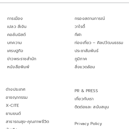
การเมือง
กรองสถานการณ์
เปลว สีเงิน
วาไรตี้
คอลัมนิสต์
กีฬา
บทความ
ท่องเที่ยว – ศิลปวัฒนธรรม
เศรษฐกิจ
ประชาสัมพันธ์
ข่าวพระราชสำนัก
ภูมิภาค
หนังสือพิมพ์
สิ่งแวดล้อม
ต่างประเทศ
PR & PRESS
อาชญากรรม
เกี่ยวกับเรา
X-CITE
ติดต่อและ สนับสนุน
ยานยนต์
สาธารณสุข-คุณภาพชีวิต
Privacy Policy