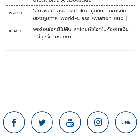
บำบัดต่อเนื่องตัดวงจรติดยา
‘ภัทรพงศ์’ ลุยยกระดับไทย ศูนย์กลางการบิน
19:00 น.
ของภูมิภาค World-Class Aviation Hub |
ห้องข่าวไทยโพสต์สุดสัปดาห์
พ่อร้อนใจคดีไม่คืบ ลูกโดนหัวโจกในห้องไถเงิน
18:34 น.
- จี้บุหรี่ตามร่างกาย