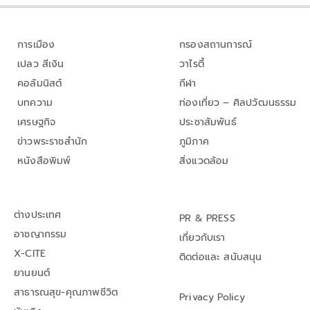
การเมือง
กรองสถานการณ์
เปลว สีเงิน
วาไรตี้
คอลัมนิสต์
กีฬา
บทความ
ท่องเที่ยว – ศิลปวัฒนธรรม
เศรษฐกิจ
ประชาสัมพันธ์
ข่าวพระราชสำนัก
ภูมิภาค
หนังสือพิมพ์
สิ่งแวดล้อม
ต่างประเทศ
PR & PRESS
อาชญากรรม
เกี่ยวกับเรา
X-CITE
ติดต่อและ สนับสนุน
ยานยนต์
สาธารณสุข-คุณภาพชีวิต
Privacy Policy