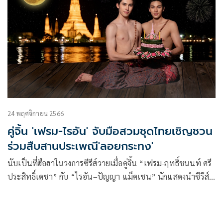
24 พฤศจิกายน 2566
คู่จิ้น 'เฟรม-ไรอัน' จับมือสวมชุดไทยเชิญชวน
ร่วมสืบสานประเพณี'ลอยกระทง'
นับเป็นที่ฮือฮาในวงการซีรีส์วายเมื่อคู่จิ้น “เฟรม-ฤทธิ์ชนนท์ ศรี
ประสิทธิ์เดชา” กับ “ไรอัน–ปัญญา แม็คเชน” นักแสดงนำซีรีส์
วาย “Twins The Series สลับรัก นักลูกยาง” ทางช่อง 3HD จับมือ
สร้างคอนเทนต์ถ่ายภาพเพื่อร่วมสืบสานประเพณีไทย “วันลอย
กระทง” ซึ่งเป็นมรดกอันล้ำค่าของไทย โดยในปีนี้ตรงกับวัน