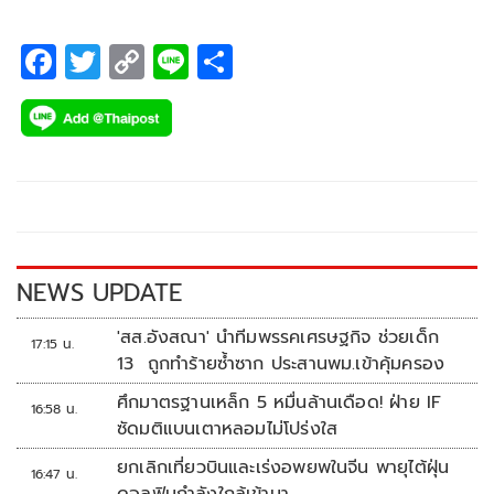
จันทร์ที่ 27 พฤศจิกายน 2566 (ขึ้น 15 ค่ำ เดือน 12)
F
T
C
Li
S
ac
wi
o
n
h
e
tt
p
e
ar
b
er
y
e
o
Li
o
n
k
k
NEWS UPDATE
'สส.อังสณา' นำทีมพรรคเศรษฐกิจ ช่วยเด็ก
17:15 น.
13 ถูกทำร้ายซ้ำซาก ประสานพม.เข้าคุ้มครอง
ศึกมาตรฐานเหล็ก 5 หมื่นล้านเดือด! ฝ่าย IF
16:58 น.
ซัดมติแบนเตาหลอมไม่โปร่งใส
ยกเลิกเที่ยวบินและเร่งอพยพในจีน พายุไต้ฝุ่น
16:47 น.