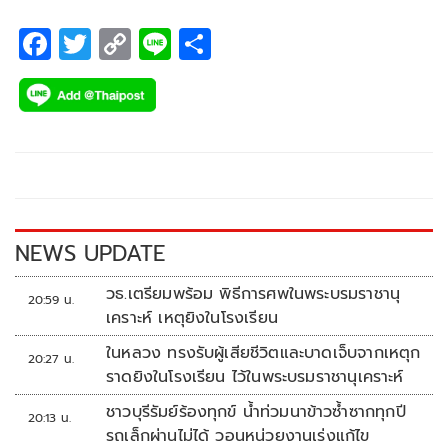
F
T
C
Li
S
ac
wi
o
n
h
e
tt
p
e
ar
b
er
y
e
o
Li
o
n
k
k
NEWS UPDATE
วธ.เตรียมพร้อม พิธีการศพในพระบรมราชานุ
20:59 น.
เคราะห์ เหตุยิงในโรงเรียน
ในหลวง ทรงรับผู้เสียชีวิตและบาดเจ็บจากเหตุก
20:27 น.
ราดยิงในโรงเรียน ไว้ในพระบรมราชานุเคราะห์
ชาวบุรีรัมย์ร้องทุกข์ น้ำท่วมนาข้าวซ้ำซากทุกปี
20:13 น.
รถเล็กผ่านไม่ได้ วอนหน่วยงานเร่งแก้ไข