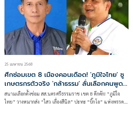
25 เมษายน 2568
ศึกซ่อมเขต 8 เมืองคอนเดือด! 'ภูมิใจไทย' ชู
เกษตรกรตัวจริง 'กล้าธรรม' ลั่นเลือกคนพูด
น้อยแต่ทำงาน
สนามเลือกตั้งซ่อม สส.นครศรีธรรมราช เขต 8 คึกคัก! “ภูมิใจ
ไทย” วางหมากส่ง “ไสว เลื่องสีนิล” ปะทะ “บิ๊กโอ” แห่งพรรค
กล้าธรรม “ธรรมนัส–นฤมล” นำทีมปราศรัยแน่นเวที ประกาศ
ปักธงภาคใต้ ด้าน “นายกฯ น้ำ” ขอโอกาสเจาะใจคนใต้ด้วยผล
งานจริง