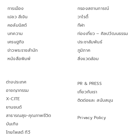
การเมือง
กรองสถานการณ์
เปลว สีเงิน
วาไรตี้
คอลัมนิสต์
กีฬา
บทความ
ท่องเที่ยว – ศิลปวัฒนธรรม
เศรษฐกิจ
ประชาสัมพันธ์
ข่าวพระราชสำนัก
ภูมิภาค
หนังสือพิมพ์
สิ่งแวดล้อม
ต่างประเทศ
PR & PRESS
อาชญากรรม
เกี่ยวกับเรา
X-CITE
ติดต่อและ สนับสนุน
ยานยนต์
สาธารณสุข-คุณภาพชีวิต
Privacy Policy
บันเทิง
ไทยโพสต์ ทีวี